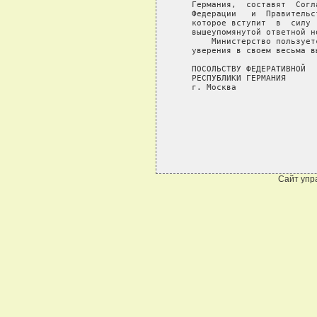
   Германия,  составят  Согл
   Федерации   и  Правительс
   которое вступит  в  силу 
   вышеупомянутой ответной но
       Министерство пользует
   уверения в своем весьма вы
   ПОСОЛЬСТВУ ФЕДЕРАТИВНОЙ

   РЕСПУБЛИКИ ГЕРМАНИЯ

   г. Москва

Сайт упр