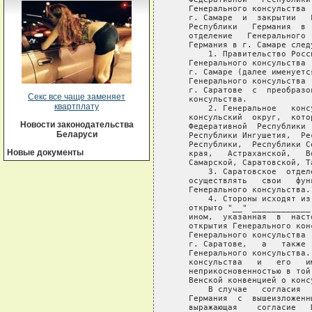
   Генерального консульства 
   г. Самаре  и  закрытии   
   Республики   Германия  в 
   отделение   Генерального 
   Германия в г. Самаре след
       1. Правительство Росс
   Генерального консульства 
   г. Самаре (далее именуетс
   Генерального консульства 
   г. Саратове  с  преобразо
Секс все чаще заменяет
   консульства.

квартплату
       2. Генеральное   конс
   консульский  округ,  кото
Новости законодательства
   Федеративной  Республики 
Беларуси
   Республики Ингушетия,  Ре
   Республики,  Республики С
Новые документы
   края,   Астраханской,   В
   Самарской, Саратовской, Т
       3. Саратовское  отдел
   осуществлять   свои   фун
   Генерального консульства.

       4. Стороны исходят из
   открыто "__" ____________
   ином,  указанная  в  наст
   открытия Генерального кон
   Генерального консульства 
   г. Саратове,   а   также 
   Генерального консульства.
   консульства   и   его   и
   неприкосновенностью в той
   Венской конвенцией о конс
       В случае   согласия  
   Германия  с  вышеизложенн
   выражающая    согласие   