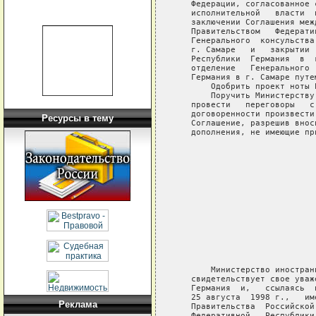
   Федерации, согласованное 
   исполнительной   власти  
   заключении Соглашения меж
   Правительством   Федерати
   Генерального  консульства
   г. Самаре   и   закрытии 
   Республики  Германия  в  
   отделение   Генерального 
   Германия в г. Самаре путем
       Одобрить проект ноты 
       Поручить Министерству
   провести   переговоры   с
   договоренности произвести
Ресурсы в тему
   Соглашение, разрешив внос
   дополнения, не имеющие пр
                            
                            
                            
                            
                            
       Министерство иностран
   свидетельствует свое уваж
   Германия  и,   ссылаясь  
   25 августа  1998 г.,   им
Реклама
   Правительства  Российской
   Федеративной   Республики