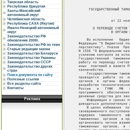
Тверская область
Республика Удмуртия
        ГОСУДАРСТВЕННЫЙ ТАМО
Ханты-Мансийский
автономный округ
                             
Челябинская область
                   от 22 ноя
Республика САХА (Якутия)
Ямало-Ненецкий автономный
          О ПЕРЕВОДЕ СЧЕТОВ 
округ
                   В ОРГАНЫ 
Законодательство РФ
       Во исполнение   Бюдже
обновление 2008г.
   Федерации "О бюджетной по
Законодательство РФ по теме
   перспективу", Указов  Пре
Старые редакции закона
   N 1556 "О федеральном каз
Законодательство Беларуси
   усилению контроля за испо
Законодательство Украины
   Государственный  таможенн
Законодательство СССР
   работу по переводу счетов
   иных  платежей в валюте Р
Законодательство других
   казначейства.

стран
       Государственным тамож
Поиск документа по сайту
   проводится  работа  по  о
Полезные ссылки
   органов  в  органы  федер
Все разделы сайта
   разработан технологически
Контакты
   России   и   ГУФК   МФ   
   программного  обеспечения
   денежные средства для зак
Реклама
       Информация о сроках п
   доводиться дополнительно 
       В целях избежания  по
   своевременного поступлени
   задержек  таможенного  оф
   таможенных  органов  в ор
   организовать четкое взаим
   таможенных  органов,  в  