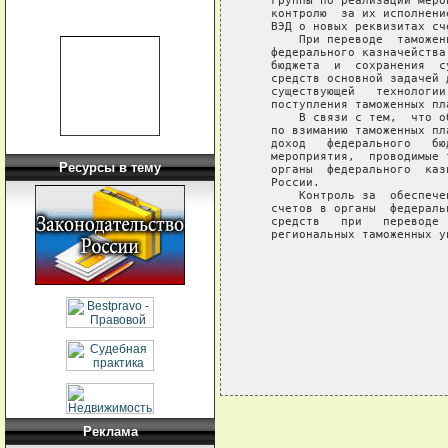
   группы по реализации меро
   контролю  за их исполнени
   ВЭД о новых реквизитах сч
       При переводе  таможен
   федерального казначейства
   бюджета  и  сохранения  с
   средств основной задачей 
   существующей   технологии
   поступления таможенных пла
       В связи с тем,  что о
   по взиманию таможенных пл
   доход   федерального   бю
   мероприятия,  проводимые 
Ресурсы в тему
   органы  федерального  каз
   России.

       Контроль за  обеспече
   счетов в органы  федераль
   средств   при   переводе 
   региональных таможенных у
                            
                            
Реклама