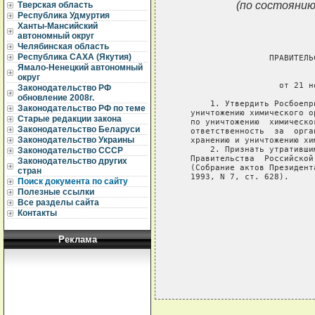
(по состоянию
Тверская область
Республика Удмуртия
Ханты-Мансийский
автономный округ
Челябинская область
Республика САХА (Якутия)
                   ПРАВИТЕЛЬ
Ямало-Ненецкий автономный
                             
округ
                     от 21 н
Законодательство РФ
обновление 2008г.
       1. Утвердить Росбоепр
Законодательство РФ по теме
   уничтожению химического о
Старые редакции закона
   по уничтожению  химическо
Законодательство Беларуси
   ответственность  за  орга
Законодательство Украины
   хранению и уничтожению хи
       2. Признать утративши
Законодательство СССР
   Правительства  Российской
Законодательство других
   (Собрание актов Президент
стран
   1993, N 7, ст. 628).

Поиск документа по сайту
Полезные ссылки
                            
Все разделы сайта
                            
Контакты
                            
Реклама