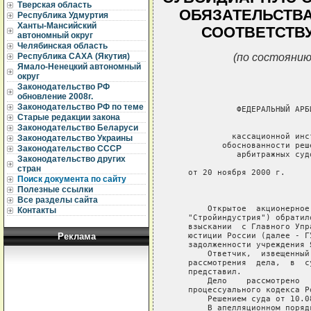
Тверская область
ОБЯЗАТЕЛЬСТВА
Республика Удмуртия
Ханты-Мансийский
СООТВЕТСТВ
автономный округ
Челябинская область
(по состоянию
Республика САХА (Якутия)
Ямало-Ненецкий автономный
округ
Законодательство РФ
обновление 2008г.
Законодательство РФ по теме
             ФЕДЕРАЛЬНЫЙ АРБ
Старые редакции закона
                             
Законодательство Беларуси
            кассационной инс
Законодательство Украины
          обоснованности реш
Законодательство СССР
             арбитражных суд
Законодательство других
стран
   от 20 ноября 2000 г.     
Поиск документа по сайту
Полезные ссылки
                             
Все разделы сайта
       Открытое  акционерное
Контакты
   "Стройиндустрия") обратил
   взыскании  с Главного Упр
   юстиции России (далее - Г
Реклама
   задолженности учреждения 
       Ответчик,  извещенный
   рассмотрения  дела,  в  с
   представил.

       Дело    рассмотрено  
   процессуального кодекса Р
       Решением суда от 10.0
       В апелляционном поряд