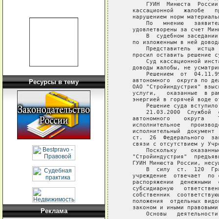
       ГУИН  Минюста  России
   кассационной   жалобе   п
   нарушением норм материальн
       По   мнению   заявите
   удовлетворены за счет Миню
       В  судебном заседании
   по изложенным в ней довода
       Представитель  истца 
   просил оставить решение с
       Суд кассационной инст
   доводы жалобы, не усматри
       Решением  от  04.11.9
   автономного  округа по де
Ресурсы в тему
   ОАО "Стройиндустрия" взыс
   услуги,   оказанные  в ра
   энергией в горячей воде от
       Решение суда вступило
       21.03.2000  Службой  
   автономного    округа    
   исполнительное   производ
   исполнительный  документ 
   ст.  26  Федерального  за
   связи с отсутствием у Учр
       Поскольку    оказанны
   "Стройиндустрия"  предъяв
   ГУИН Минюста России, несу
       В  силу  ст.  120  Гр
   учреждение  отвечает  по 
   распоряжении  денежными  
   субсидиарную   ответствен
   собственник  соответствую
   положения  отдельных видо
   законом и иными правовыми 
Реклама
       Основы   деятельности