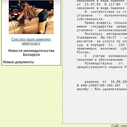
   наказания в виде лишения 
   от  21.07.93  N 117-ФЗ  "
   наказания в виде лишения с
       В  соответствии со ст
   уголовно   -  исполнитель
   собственности.

       Право владеть, пользо
   имени  государства  предо
   уголовно - исполнительной
       Поскольку  материалам
   Учреждения  ЯЦ-34/17  - о
Секс все чаще заменяет
   расчетов  за услуги по по
квартплату
   суд  в порядке  ст.  120 
   правомерно  возложил  суб
Новости законодательства
   России.

Беларуси
       С   учетом  изложенно
   законным и обоснованным.

Новые документы
       Руководствуясь   ст. 
   процессуального кодекса Р
                             
       решение  от  10.08.20
   N А40-23947/00-104-187   
   жалобу - без удовлетворени
Сайт упр