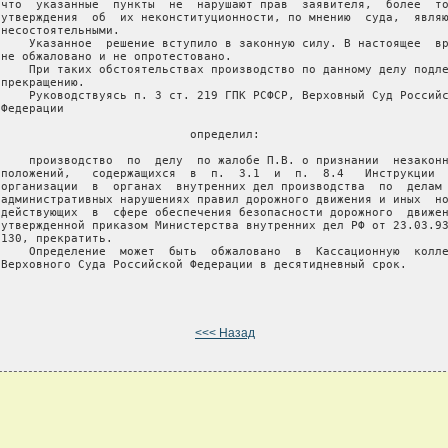
 что  указанные  пункты  не  нарушают прав  заявителя,  более  то
 утверждения  об  их неконституционности, по мнению  суда,  являю
несостоятельными.

     Указанное  решение вступило в законную силу. В настоящее  вр
 не обжаловано и не опротестовано.

     При таких обстоятельствах производство по данному делу подле
прекращению.

     Руководствуясь п. 3 ст. 219 ГПК РСФСР, Верховный Суд Российс
Федерации

                            определил:

     производство  по  делу  по жалобе П.В. о признании  незаконн
 положений,   содержащихся  в  п.  3.1  и  п.  8.4   Инструкции  
 организации  в  органах  внутренних дел производства  по  делам 
 административных нарушениях правил дорожного движения и иных  но
 действующих  в  сфере обеспечения безопасности дорожного  движен
 утвержденной приказом Министерства внутренних дел РФ от 23.03.93
130, прекратить.

     Определение  может  быть  обжаловано  в  Кассационную  колле
 Верховного Суда Российской Федерации в десятидневный срок.

<<< Назад