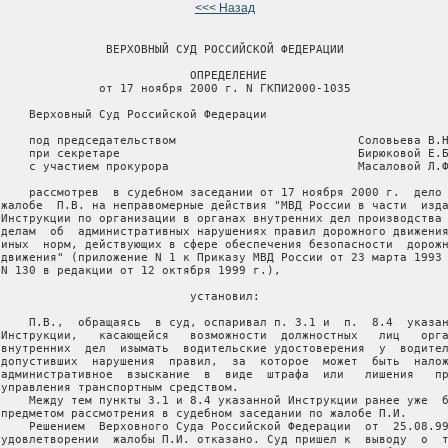
<<< Назад
                ВЕРХОВНЫЙ СУД РОССИЙСКОЙ ФЕДЕРАЦИИ

                            ОПРЕДЕЛЕНИЕ

               от 17 ноября 2000 г. N ГКПИ2000-1035

     Верховный Суд Российской Федерации

     под председательством                          Соловьева В.Н
     при секретаре                                  Бирюковой Е.Б
     с участием прокурора                           Масаловой Л.Ф
     рассмотрев  в судебном заседании от 17 ноября 2000 г.  дело 
 жалобе  П.В. на неправомерные действия "МВД России в части  изда
 Инструкции по организации в органах внутренних дел производства 
 делам  об  административных нарушениях правил дорожного движения
 иных  норм, действующих в сфере обеспечения безопасности  дорожн
 движения" (приложение N 1 к Приказу МВД России от 23 марта 1993 
 N 130 в редакции от 12 октября 1999 г.),

                            установил:

     П.В.,  обращаясь  в суд, оспаривал п. 3.1 и  п.  8.4  указан
 Инструкции,   касающейся   возможности  должностных   лиц   орга
 внутренних  дел  изымать  водительские удостоверения  у  водител
 допустивших  нарушения  правил,  за  которое  может  быть  налож
 административное  взыскание  в  виде  штрафа  или   лишения   пр
 управления транспортным средством.

     Между тем пункты 3.1 и 8.4 указанной Инструкции ранее уже  б
 предметом рассмотрения в судебном заседании по жалобе П.И.

     Решением  Верховного Суда Российской Федерации  от  25.08.99
 удовлетворении  жалобы П.И. отказано. Суд пришел к  выводу  о  т