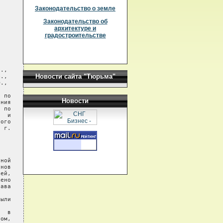
Законодательство о земле
Законодательство об
архитектуре и
градостроительстве
.,

Новости сайта "Тюрьма"
.,

.,

 по

Новости
ния

 по

  и

ого

 г.

ной

нов

ей,

ено

ава

ыли

  в

ом,
