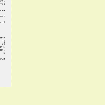
го,

тся

емя

жит

кой

ыми

 по

 об

рм,

ия,

  N

гию
