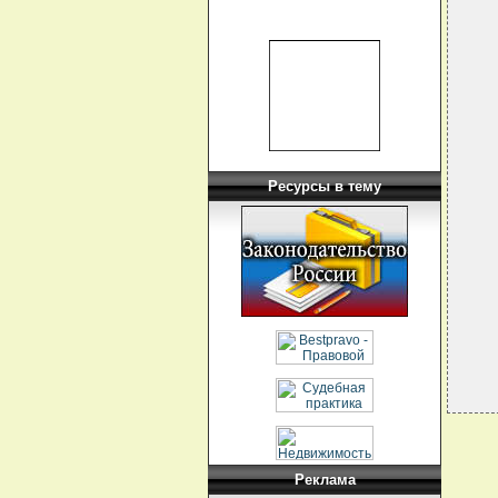
  
  
   
  
  
  
   
  
   
  
  
Ресурсы в тему
  
  
  
  
  
   
  
  
Реклама