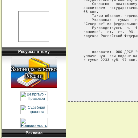
       Согласно   платежному
   заявителем  государственн
   68 коп.

       Таким образом, перепл
       Указанная   сумма   г
   "Северное" из федерального
       Руководствуясь  п.  4
   пошлине",  ст.  ст.  93, 
   кодекса Российской Федерац
                             
Ресурсы в тему
       возвратить ООО ДРСУ "
   уплаченную  при подаче ка
   в сумме 2233 руб. 97 коп.

Реклама