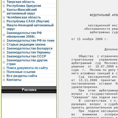
Тверская область
Республика Удмуртия
Ханты-Мансийский
автономный округ
             ФЕДЕРАЛЬНЫЙ АРБ
Челябинская область
Республика САХА (Якутия)
                             
Ямало-Ненецкий автономный
            кассационной инс
          обоснованности реш
округ
             арбитражных суд
Законодательство РФ
обновление 2008г.
   от 15 ноября 2000 г.     
Законодательство РФ по теме
Старые редакции закона
                             
Законодательство Беларуси
                     Дополни
Законодательство Украины
       Общество  с ограничен
Законодательство СССР
   строительное   управление
Законодательство других
   арбитражный  суд  Московс
стран
   решение  от  10.07.2000 и
Поиск документа по сайту
   суда  г.  Москвы по делу 
Полезные ссылки
   него штрафных санкций в с
Все разделы сайта
       Суд  кассационной инс
Контакты
   от  13.11.2000  принятые 
   постановление  оставил  б
   удовлетворения.

Реклама
       При  этом  арбитражны
   вопрос  о государственной
   "Северное" при подаче кас
       В  соответствии  с п.
   разрешен  вопрос  о судеб
   принять дополнительное реш
       При  подаче кассацион
   во    внимание    оспорен
   государственную пошлину в