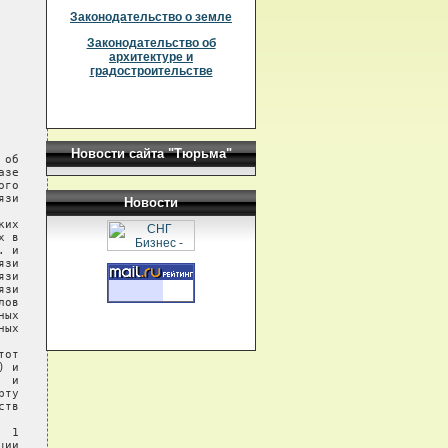
Законодательство о земле
Законодательство об
архитектуре и
градостроительстве
Новости сайта "Тюрьма"
об

зе

го

зи

Новости
их

 в

 и

зи

зи

зи

ов

ых

ых

от

 и

 и

ту

тв

 1

ии
