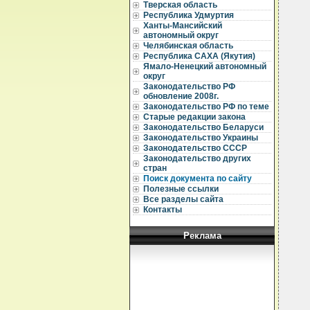
  
Тверская область
Республика Удмуртия
  
Ханты-Мансийский
  
автономный округ
Челябинская область
  
Республика САХА (Якутия)
  
Ямало-Ненецкий автономный
  
округ
  
Законодательство РФ
  
обновление 2008г.
Законодательство РФ по теме
  
Старые редакции закона
  
Законодательство Беларуси
  
  
Законодательство Украины
  
Законодательство СССР
  
Законодательство других
  
стран
  
Поиск документа по сайту
  
Полезные ссылки
  
Все разделы сайта
  
  
Контакты
  
  
Реклама
  
  
  
  
  
  
  
  
  