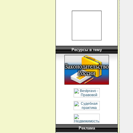
  
  
  
  
  
  
  
  
  
  
  
  
  
Ресурсы в тему
  
  
  
  
  
  
  
  
  
  
  
  
  
  
  
  
  
  
  
  
Реклама
  