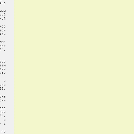
но

ым

ей

ой

СЭ

ой

зи

М"

ке

",

ро

ам

ки

ях

 и

ии

0,

ке

ии

ре

ии

",

 и

 с

по
