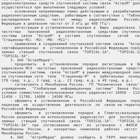
 радиоэлектронных средств спутниковой системы связи "АстроМ" долж
 осуществляться при выполнении следующих условий:

     - исключения неприемлемых помех действующим и  разрабатываем
 радиоэлектронным средствам,  работающим в соответствии с "Таблиц
 распределения  полос   частот   между   радиослужбами   Российск
 Федерации в диапазоне частот от 3 кГц до 400 ГГц";

     - регистрации в установленном порядке в  Бюро  радиосвязи  М
 частотных   присвоений   радиоэлектронным   средствам  спутников
 системы  связи  "АстроМ"  в  составе   спутниковых   сетей   свя
 "Стационар-М1; -М2; -М8; -М11";

     - применения в создаваемой спутниковой системе связи  "Астро
 сертифицированных  в  установленном в Российской Федерации поряд
 земных  станций  спутниковой  связи  "TUPICAL-1A",   "TUPICAL-2A
 "TUPICAL-3A".

     3. ЗАО "АстроМедиа":

     - продолжить   в  установленном  порядке  регистрацию  в  Бю
 радиосвязи МСЭ  частотных  присвоений  радиоэлектронным  средств
 спутниковой  системы  связи "АстроМ" в рамках международной заяв
 на спутниковые сети  типа  "Стационар-М"  в  орбитальных  позици
 170 град. з.д., 3 град. з.д., 23 град. в.д. и 49 град. в.д.;

     - согласовать с Минобороны России,  ГП "Космическая  связь" 
 учреждением   "Глобальные  информационные  системы"  Банка  Росс
 условия совместного использования полос радиочастот 10950 - 1120
 11450 - 11700, 14000 - 14500 МГц;

     - оформить в  установленном  в  Российской  Федерации  поряд
 лицензию  на  осуществление  деятельности  по  связи на территор
 Российской Федерации;

     - оформить   в  установленном  порядке  в  Главгоссвязьнадзо
 России разрешения на использование  радиочастот  для  эксплуатац
 земных   станций  спутниковой  связи  "TUPICAL-1A",  "TUPICAL-2A
 "TUPICAL-3A"  при  согласовании  мест  их  установки  с  ФАПСИ  
 Минобороны  России,  а  конкретных  номиналов  рабочих  частот -
 Минобороны России.

     4. ЗАО   "АстроМедиа"  должно  сообщать  в  ГКРЧ  ежегодно  