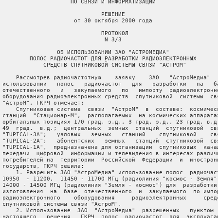
                     ПО СВЯЗИ И ИНФОРМАТИЗАЦИИ

                              РЕШЕНИЕ

                      от 30 октября 2000 года

                              ПРОТОКОЛ

                               N 3/3

                 ОБ ИСПОЛЬЗОВАНИИ ЗАО "АСТРОМЕДИА"

         ПОЛОС РАДИОЧАСТОТ ДЛЯ РАЗРАБОТКИ РАДИОЭЛЕКТРОННЫХ

             СРЕДСТВ СПУТНИКОВОЙ СИСТЕМЫ СВЯЗИ "АСТРОМ"

     Рассмотрев радиочастотную    заявку    ЗАО   "АстроМедиа"   
 использовании   полос   радиочастот   для   разработки   на   ба
 отечественного   и   закупаемого   по   импорту  радиоэлектронно
 оборудования радиоэлектронных средств  спутниковой  системы  свя
 "АстроМ", ГКРЧ отмечает:

     Спутниковая система  связи  "АстроМ"  в  составе:  космическ
 станций  "Стационар-М",  располагаемых  на космических аппаратах
 орбитальных позициях 170 град. з.д., 3 град. з.д., 23 град. в.д.
 49  град.  в.д.;  центральных  земных  станций  спутниковой  свя
 "TUPICAL-3A";   узловых   земных   станций    спутниковой    свя
 "TUPICAL-2A";   абонентских   земных   станций  спутниковой  свя
 "TUPICAL-1A",  предназначена для организации  спутниковых  канал
 передачи  цифровой  информации и телевидения в интересах различн
 потребителей на  территории  Российской  Федерации  и  иностранн
 государств, ГКРЧ решила:

     1. Разрешить ЗАО "АстроМедиа" использование полос  радиочаст
 10950  - 11200,  11450 - 11700 МГц (радиолиния "космос - Земля")
 14000 - 14500 МГц (радиолиния "Земля - космос") для  разработки 
 изготовления  на  базе  отечественного  и  закупаемого  по импор
 радиоэлектронного    оборудования     радиоэлектронных     средс
 спутниковой системы связи "АстроМ".

     2. Использование  ЗАО  "АстроМедиа"  разрешенных   пунктом  
 настоящего   решения   ГКРЧ  полос  радиочастот  для  эксплуатац