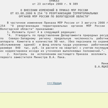
                              ПРИКАЗ

                    от 23 октября 2000 г. N 389

             О ВНЕСЕНИИ ИЗМЕНЕНИЙ В ПРИКАЗ МПР РОССИИ

       ОТ 03.08.2000 N 254 "О РЕОРГАНИЗАЦИИ ТЕРРИТОРИАЛЬНЫХ

            ОРГАНОВ МПР РОССИИ ПО ВОЛОГОДСКОЙ ОБЛАСТИ"

     В частичное изменение Приказа МПР России от 3 августа 2000 г
 254   "О  реорганизации  территориальных  органов  МПР  России  
 Вологодской области" приказываю:

     1. Изложить пункт 4 в следующей редакции:

     "4.  Утвердить по представлению Департамента природных ресур
 по   Северо-Западному  региону  предельную  численность  работни
 аппарата  Комитета в количестве 90 чел. (без персонала по охране
 обслуживанию  зданий)  и фонд оплаты труда указанных  работников
 размере  840  тыс. руб. (в расчете на квартал) с учетом последую
 их корректировки исходя из уточнения выполняемых полномочий.".

     2.  Контроль  за  исполнением настоящего Приказа  возложить 
 первого заместителя Министра В.А. Пака.

                                                             Мини
                                                         Б.А.ЯЦКЕ
<<< Назад