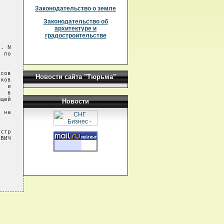
Законодательство о земле
Законодательство об
архитектуре и
градостроительстве
. N

 по

сов

Новости сайта "Тюрьма"
ков

  и

  в

щей

Новости
 на

стр

ВИЧ
