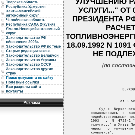
УЛУЧШЕНИЮ Р
Тверская область
Республика Удмуртия
УСЛУГИ..." ОТ 
Ханты-Мансийский
автономный округ
ПРЕЗИДЕНТА Р
Челябинская область
Республика САХА (Якутия)
РАСЧЕ
Ямало-Ненецкий автономный
округ
ТОПЛИВНОЭНЕРГ
Законодательство РФ
обновление 2008г.
18.09.1992 N 10
Законодательство РФ по теме
Старые редакции закона
НЕ ПОДЛЕ
Законодательство Беларуси
Законодательство Украины
(по состоян
Законодательство СССР
Законодательство других
стран
Поиск документа по сайту
Полезные ссылки
Все разделы сайта
                  ВЕРХОВ
Контакты
                        
                 от 5 ок
Реклама
       Судья  Верховного
   ознакомившись  с  жал
   недействительными пос
   1993  г.  N  4725-1 "
   услуги..." и Указа Пр
   мерах  по  улучшению 
   комплекса",
