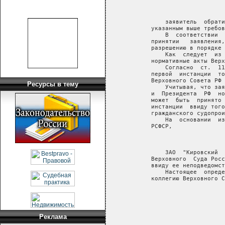
                        
       заявитель  обрати
   указанным выше требов
       В  соответствии  
   принятии   заявления,
   разрешению в порядке 
       Как  следует  из 
   нормативные акты Верх
       Согласно  ст.  11
   первой  инстанции  то
   Верховного Совета РФ 
Ресурсы в тему
       Учитывая, что зая
   и  Президента  РФ  но
   может  быть  принято 
   инстанции  ввиду того
   гражданского судопрои
       На  основании  из
   РСФСР,

                        
       ЗАО  "Кировский  
   Верховного  Суда Росс
   ввиду ее неподведомст
       Настоящее  опреде
   коллегию Верховного С
Реклама