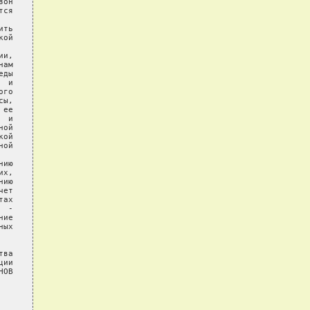
он

ся

ть

ой

и,

ам

ды

 и

го

ы,

ее

 и

ой

ой

ой

ию

х,

ию

ет

ах

 -

ие

ых

ва

ии

ОВ
