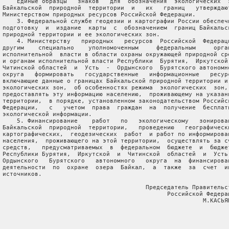
     Единые образцы   знаков   для  обозначения  экологических  з
 Байкальской  природной  территории  и   их   границ   утверждают
 Министерством природных ресурсов Российской Федерации.

     3. Федеральной службе геодезии и картографии России обеспечи
 подготовку  и  издание  карты  с  обозначением  границ Байкальск
 природной территории и ее экологических зон.

     4. Министерству   природных   ресурсов  Российской  Федераци
 другим    специально    уполномоченным     федеральным     орган
 исполнительной  власти в области охраны окружающей природной сре
 и органам исполнительной власти Республики  Бурятия,  Иркутской 
 Читинской областей  и  Усть  -  Ордынского  Бурятского автономно
 округа   формировать   государственные   информационные   ресурс
 включающие данные о границах Байкальской природной территории и 
 экологических зон,  об особенностях режима  экологических  зон, 
 предоставлять эту информацию населению,  проживающему на указанн
 территории,  в порядке, установленном законодательством Российск
 Федерации,   с   учетом  права  граждан  на  получение  бесплатн
 экологической информации.

     5. Финансирование    работ   по   экологическому   зонирован
 Байкальской  природной  территории,   проведению   географически
 картографических,  геодезических  работ  и работ по информирован
 населения,  проживающего на этой территории,  осуществлять за сч
 средств,   предусматриваемых  в  федеральном  бюджете  и  бюджет
 Республики Бурятия,  Иркутской  и  Читинской  областей  и  Усть 
 Ордынского   Бурятского   автономного   округа  на  финансирован
 деятельности  по  охране  озера  Байкал,  а  также  за  счет  ин
 источников.

                                         Председатель Правительст
                                               Российской Федерац
                                                         М.КАСЬЯН