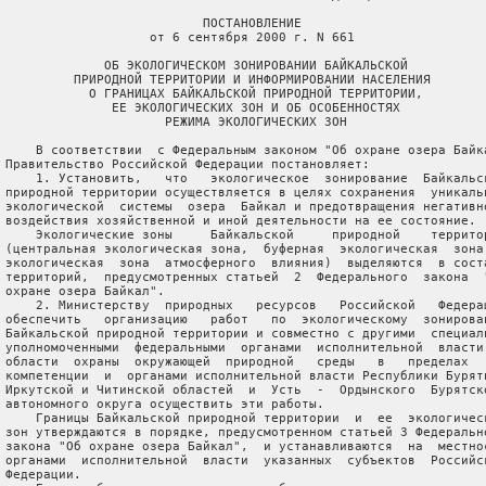
                           ПОСТАНОВЛЕНИЕ

                    от 6 сентября 2000 г. N 661

              ОБ ЭКОЛОГИЧЕСКОМ ЗОНИРОВАНИИ БАЙКАЛЬСКОЙ

          ПРИРОДНОЙ ТЕРРИТОРИИ И ИНФОРМИРОВАНИИ НАСЕЛЕНИЯ

            О ГРАНИЦАХ БАЙКАЛЬСКОЙ ПРИРОДНОЙ ТЕРРИТОРИИ,

               ЕЕ ЭКОЛОГИЧЕСКИХ ЗОН И ОБ ОСОБЕННОСТЯХ

                      РЕЖИМА ЭКОЛОГИЧЕСКИХ ЗОН

     В соответствии  с Федеральным законом "Об охране озера Байка
 Правительство Российской Федерации постановляет:

     1. Установить,   что   экологическое  зонирование  Байкальск
 природной территории осуществляется в целях сохранения  уникальн
 экологической  системы  озера  Байкал и предотвращения негативно
 воздействия хозяйственной и иной деятельности на ее состояние.

     Экологические зоны     Байкальской     природной    территор
 (центральная экологическая зона,  буферная  экологическая  зона 
 экологическая  зона  атмосферного  влияния)  выделяются  в соста
 территорий,  предусмотренных статьей  2  Федерального  закона  "
 охране озера Байкал".

     2. Министерству  природных   ресурсов   Российской   Федерац
 обеспечить   организацию   работ   по  экологическому  зонирован
 Байкальской природной территории и совместно с другими  специаль
 уполномоченными  федеральными  органами  исполнительной  власти 
 области  охраны  окружающей  природной   среды   в   пределах   
 компетенции  и  органами исполнительной власти Республики Буряти
 Иркутской и Читинской областей  и  Усть  -  Ордынского  Бурятско
 автономного округа осуществить эти работы.

     Границы Байкальской природной территории  и  ее  экологическ
 зон утверждаются в порядке, предусмотренном статьей 3 Федерально
 закона "Об охране озера Байкал",  и устанавливаются  на  местнос
 органами  исполнительной  власти  указанных  субъектов  Российск
 Федерации.
