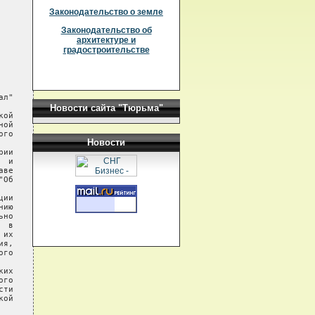
Законодательство о земле
Законодательство об
архитектуре и
градостроительстве
л"

Новости сайта "Тюрьма"
ой

ой

го

Новости
ии

 и

ве

Об

ии

ию

но

 в

их

я,

го

их

го

ти

ой
