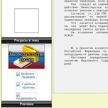
   принятии заявления, если д
       Как  следует из содерж
   действия  Министерства  пу
   отнесено законом к подсудн
       Согласно  ст. 116 ГПК 
   рассматривает  по  первой 
   нормативных правовых актов
       Что  касается оспарива
   на  них  может быть подана
   нахождения такого органа и
       На  основании  изложен
   РСФСР,

Ресурсы в тему
                             
       Ю. в принятии искового
   Российской  Федерации  по 
   неподсудности данному суду
       Настоящее  определение
   коллегию  Верховного  Суда
   дней.

Реклама