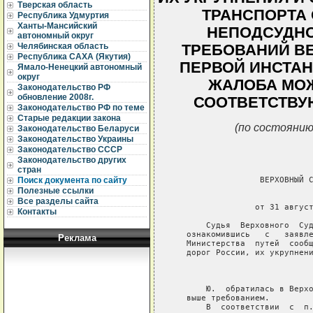
Тверская область
ТРАНСПОРТА 
Республика Удмуртия
Ханты-Мансийский
НЕПОДСУДН
автономный округ
Челябинская область
ТРЕБОВАНИЙ ВЕ
Республика САХА (Якутия)
ПЕРВОЙ ИНСТАН
Ямало-Ненецкий автономный
округ
ЖАЛОБА МОЖ
Законодательство РФ
обновление 2008г.
СООТВЕТСТВУ
Законодательство РФ по теме
Старые редакции закона
(по состоянию
Законодательство Беларуси
Законодательство Украины
Законодательство СССР
Законодательство других
стран
                  ВЕРХОВНЫЙ С
Поиск документа по сайту
Полезные ссылки
                             
Все разделы сайта
                 от 31 август
Контакты
       Судья  Верховного  Суд
   ознакомившись   с   заявле
Реклама
   Министерства  путей  сообщ
   дорог России, их укрупнени
                             
       Ю.  обратилась в Верхо
   выше требованием.

       В  соответствии  с  п.