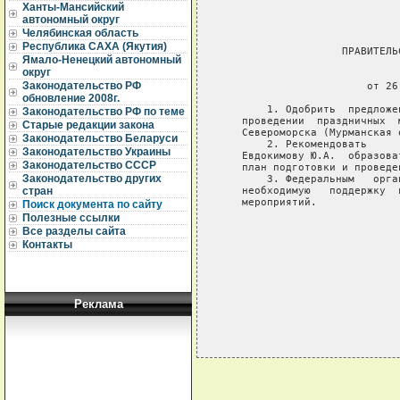
Ханты-Мансийский
автономный округ
Челябинская область
Республика САХА (Якутия)
                   ПРАВИТЕЛЬ
Ямало-Ненецкий автономный
округ
                             
Законодательство РФ
                       от 26
обновление 2008г.
       1. Одобрить  предложе
Законодательство РФ по теме
   проведении  праздничных  
Старые редакции закона
   Североморска (Мурманская о
Законодательство Беларуси
       2. Рекомендовать     
Законодательство Украины
   Евдокимову Ю.А.  образова
Законодательство СССР
   план подготовки и проведе
Законодательство других
       3. Федеральным   орга
   необходимую   поддержку  
стран
   мероприятий.

Поиск документа по сайту
Полезные ссылки
                            
Все разделы сайта
                            
Контакты
                            
Реклама