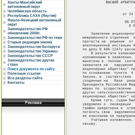
              ВЫСШИЙ АРБИТРА
Ханты-Мансийский
автономный округ
                            
Челябинская область
                      от 24 
Республика САХА (Якутия)
Ямало-Ненецкий автономный
                       ОБ ОТ
округ
                         О П
Законодательство РФ
обновление 2008г.
       Заявление акционерног
   межрайонного отделения  п
Законодательство РФ по теме
   протеста на  решение  от 
Старые редакции закона
   апелляционной инстанции А
Законодательство Беларуси
   по делу N А06-1247у рассм
Законодательство Украины
       В результате ознакомл
Законодательство СССР
   изложенными в заявлении, 
Законодательство других
   вынесены в  полном  соотв
стран
   заявителя на   нарушение 
   акционерных обществах" пр
Поиск документа по сайту
   по основаниям  пункта  4 
Полезные ссылки
   Закона, в  соответствии  
Все разделы сайта
   созданные на   базе  реор
Контакты
   Президента Российской Фед
   мерах по  осуществлению  
   других сельскохозяйственн
   акционерных обществах" не
       Кроме того, судом был
Реклама
   уведомлен о  ликвидации  
   график кредиторов и  отве
   погасить свою  задолженно
   ее взысканию не предприни
       Учитывая изложенное, 
   нахожу.

                            