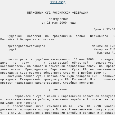
<<< Назад
                ВЕРХОВНЫЙ СУД РОССИЙСКОЙ ФЕДЕРАЦИИ

                            ОПРЕДЕЛЕНИЕ

                        от 18 мая 2000 года

                                                     Дело N 32-В0
     Судебная   коллегия  по  гражданским  делам   Верховного   С
 Российской Федерации в составе:

     председательствующего                          Манохиной Г.В
     судей                                           Макарова Г.В
                                                       Маслова А.
     рассмотрела  в судебном заседании от 18 мая 2000 г. гражданс
 дело   по   иску   Г.   к  Саратовской  областной   прокуратуре 
 восстановлении на работе и взыскании заработной платы  по  проте
 заместителя   Председателя  Верховного  Суда  РФ  на  постановле
 президиума Саратовского областного суда от 1 ноября 1999 г.

     Заслушав доклад судьи Верховного Суда Макарова Г.В., заключе
 прокурора  Генеральной  прокуратуры РФ  Коптевой  Л.И.,  полагав
 протест подлежащим удовлетворению, Судебная коллегия

                            установила:

     Г.  обратился в суд с иском к Саратовской областной прокурат
 о  восстановлении на работе, взыскании заработной  платы  за  вр
 вынужденного прогула.

     В  обоснование  иска  ссылался на то,  что  18.12.98  уволен
 должности  помощника прокурора Вольской межрайонной прокуратуры 
 ч.  1 ст. 27 Положения о прохождении службы в органах и учрежден