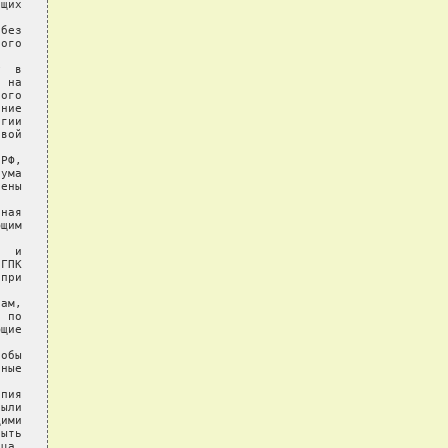
щих

без

ого

  в

 на

ого

ние

гии

вой

РФ,

ума

ены

ная

щим

  и

ГПК

при

ам,

 по

щие

обы

ные

пия

ыли

ими

ыть

ца,
