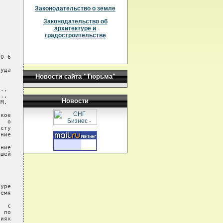
Законодательство о земле
Законодательство об
архитектуре и
градостроительстве
0-6

уда

Новости сайта "Тюрьма"
.,

.,

Новости
М.

кое

  о

сту

ние

ние

шей

уре

емя

  с

 по

иях
