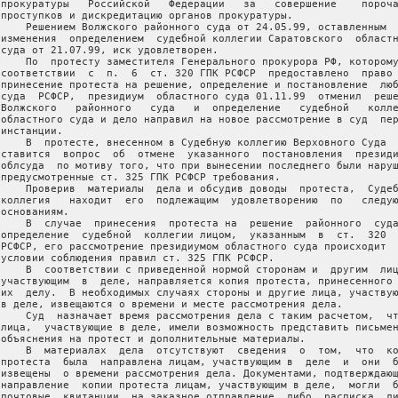
 прокуратуры   Российской   Федерации   за   совершение    пороча
 проступков и дискредитацию органов прокуратуры.

     Решением Волжского районного суда от 24.05.99, оставленным  
 изменения  определением  судебной коллегии Саратовского  областн
 суда от 21.07.99, иск удовлетворен.

     По  протесту заместителя Генерального прокурора РФ, которому
 соответствии  с  п.  6  ст. 320 ГПК РСФСР  предоставлено  право 
 принесение протеста на решение, определение и постановление  люб
 суда  РСФСР,  президиум  областного суда 01.11.99  отменил  реше
 Волжского   районного   суда   и  определение   судебной   колле
 областного суда и дело направил на новое рассмотрение в суд  пер
инстанции.

     В  протесте, внесенном в Судебную коллегию Верховного Суда  
 ставится  вопрос  об  отмене  указанного  постановления  президи
 облсуда  по мотиву того, что при вынесении последнего были наруш
 предусмотренные ст. 325 ГПК РСФСР требования.

     Проверив  материалы  дела и обсудив доводы  протеста,  Судеб
 коллегия   находит  его  подлежащим  удовлетворению  по   следую
основаниям.

     В  случае  принесения  протеста на  решение  районного  суда
 определение  судебной  коллегии лицом,  указанным  в  ст.  320  
 РСФСР, его рассмотрение президиумом областного суда происходит  
 условии соблюдения правил ст. 325 ГПК РСФСР.

     В  соответствии с приведенной нормой сторонам и  другим  лиц
 участвующим  в  деле, направляется копия протеста, принесенного 
 их  делу.  В необходимых случаях стороны и другие лица, участвую
 в деле, извещаются о времени и месте рассмотрения дела.

     Суд  назначает время рассмотрения дела с таким расчетом,  чт
 лица,  участвующие в деле, имели возможность представить письмен
 объяснения на протест и дополнительные материалы.

     В  материалах  дела  отсутствуют  сведения  о  том,  что  ко
 протеста  была  направлена лицам, участвующим в  деле  и  они  б
 извещены  о времени рассмотрения дела. Документами, подтверждающ
 направление  копии протеста лицам, участвующим в деле,  могли  б
 почтовые  квитанции  на заказное отправление  либо  расписка  ли