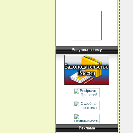
  
  
  
  
  
  
  
  
  
  
  
   
  
Ресурсы в тему
  
  
  
  
  
   
  
  
  
  
  
  
  
  
  
  
  
  
  
  
Реклама
  
  