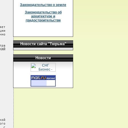
Законодательство о земле
Законодательство об
архитектуре и
градостроительстве
ет

ии

но

Новости сайта "Тюрьма"
ра

ИЙ

Новости
ой

го

 с
