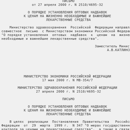
                               ПИСЬМО

                от 27 апреля 2000 г. N 2510/4695-32

              О ПОРЯДКЕ УСТАНОВЛЕНИЯ ОПТОВЫХ НАДБАВОК

            К ЦЕНАМ НА ЖИЗНЕННО НЕОБХОДИМЫЕ И ВАЖНЕЙШИЕ

                       ЛЕКАРСТВЕННЫЕ СРЕДСТВА

     Министерство здравоохранения  Российской  Федерации направля
 совместное  письмо  с Министерством экономики Российской Федерац
 "О порядке установления  оптовых  надбавок  к  ценам  на  жизнен
 необходимые и важнейшие лекарственные средства".

                                               Заместитель Минист
                                                     А.В.КАТЛИНСК
            МИНИСТЕРСТВО ЭКОНОМИКИ РОССИЙСКОЙ ФЕДЕРАЦИИ

                     17 мая 2000 г. N МВ-354/7

         МИНИСТЕРСТВО ЗДРАВООХРАНЕНИЯ РОССИЙСКОЙ ФЕДЕРАЦИИ

                  27 апреля 2000 г. N 2510/4695-32

                               ПИСЬМО

              О ПОРЯДКЕ УСТАНОВЛЕНИЯ ОПТОВЫХ НАДБАВОК

            К ЦЕНАМ НА ЖИЗНЕННО НЕОБХОДИМЫЕ И ВАЖНЕЙШИЕ

                       ЛЕКАРСТВЕННЫЕ СРЕДСТВА

     В целях  реализации  Постановления  Правительства   Российск
 Федерации  от  29  марта  1999 г.  N 347 "О мерах государственно
 контроля за ценами на лекарственные средства",  а также в связи 