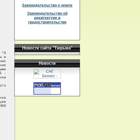
Законодательство о земле
Законодательство об
архитектуре и
градостроительстве
Новости сайта "Тюрьма"
"О

 и

ик

Новости
ие

ми

 -

ка

го

ка

ии

КО
