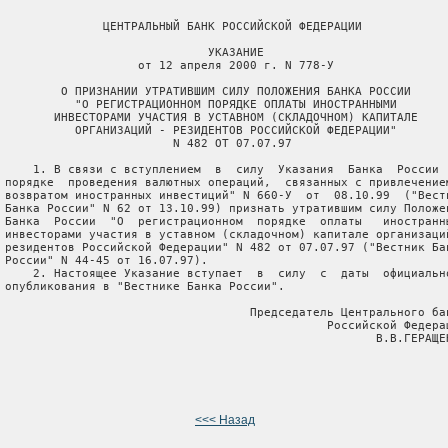
               ЦЕНТРАЛЬНЫЙ БАНК РОССИЙСКОЙ ФЕДЕРАЦИИ

                              УКАЗАНИЕ

                    от 12 апреля 2000 г. N 778-У

         О ПРИЗНАНИИ УТРАТИВШИМ СИЛУ ПОЛОЖЕНИЯ БАНКА РОССИИ

           "О РЕГИСТРАЦИОННОМ ПОРЯДКЕ ОПЛАТЫ ИНОСТРАННЫМИ

        ИНВЕСТОРАМИ УЧАСТИЯ В УСТАВНОМ (СКЛАДОЧНОМ) КАПИТАЛЕ

           ОРГАНИЗАЦИЙ - РЕЗИДЕНТОВ РОССИЙСКОЙ ФЕДЕРАЦИИ"

                         N 482 ОТ 07.07.97

     1. В связи с вступлением  в  силу  Указания  Банка  России  
 порядке  проведения валютных операций,  связанных с привлечением
 возвратом иностранных инвестиций" N 660-У  от  08.10.99  ("Вестн
 Банка России" N 62 от 13.10.99) признать утратившим силу Положен
 Банка  России  "О  регистрационном  порядке  оплаты   иностранны
 инвесторами участия в уставном (складочном) капитале организаций
 резидентов Российской Федерации" N 482 от 07.07.97 ("Вестник Бан
 России" N 44-45 от 16.07.97).

     2. Настоящее Указание вступает  в  силу  с  даты  официально
 опубликования в "Вестнике Банка России".

                                    Председатель Центрального бан
                                               Российской Федерац
                                                      В.В.ГЕРАЩЕН
<<< Назад