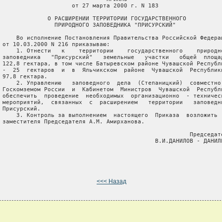
                     от 27 марта 2000 г. N 183

              О РАСШИРЕНИИ ТЕРРИТОРИИ ГОСУДАРСТВЕННОГО

                ПРИРОДНОГО ЗАПОВЕДНИКА "ПРИСУРСКИЙ"

     Во исполнение Постановления Правительства Российской Федерац
 от 10.03.2000 N 216 приказываю:

     1. Отнести   к    территории    государственного    природно
 заповедника   "Присурский"   земельные   участки   общей  площад
 122,8 гектара, в том числе Батыревском районе Чувашской Республи
 -  25  гектаров  и  в  Яльчикском  районе  Чувашской  Республики
 97,8 гектара.

     2. Управлению   заповедного  дела  (Степаницкий)  совместно 
 Госкомземом России  и  Кабинетом  Министров  Чувашской  Республи
 обеспечить  проведение  необходимых  организационно  - техническ
 мероприятий,  связанных  с  расширением   территории   заповедни
 Присурский.

     3. Контроль за выполнением  настоящего  Приказа  возложить  
 заместителя Председателя А.М. Амирханова.

                                                       Председате
                                             В.И.ДАНИЛОВ - ДАНИЛЬ
<<< Назад