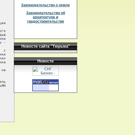
Законодательство о земле
Законодательство об
архитектуре и
градостроительстве
ии

го

ью

ки

 -

Новости сайта "Тюрьма"
 с

ки

их

Новости
ка

на

ль

ЯН
