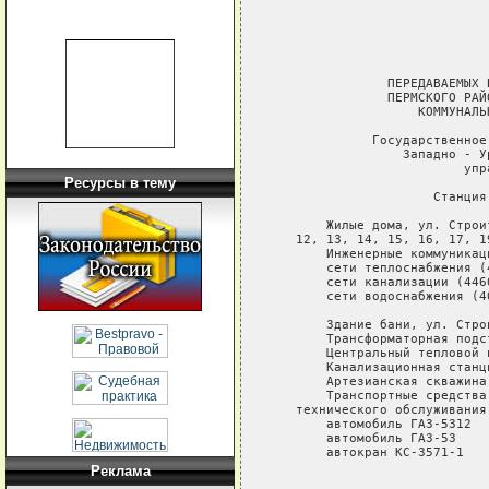
                            
                            
                            
                             
               ПЕРЕДАВАЕМЫХ 
               ПЕРМСКОГО РАЙ
                   КОММУНАЛЬ
             Государственное
                 Западно - У
                         упр
Ресурсы в тему
                     Станция
       Жилые дома, ул. Строи
   12, 13, 14, 15, 16, 17, 19
       Инженерные коммуникац
       сети теплоснабжения (4
       сети канализации (4460
       сети водоснабжения (40
       Здание бани, ул. Строи
       Трансформаторная подс
       Центральный тепловой 
       Канализационная станц
       Артезианская скважина,
       Транспортные средства
   технического обслуживания
       автомобиль ГАЗ-5312

       автомобиль ГАЗ-53

       автокран КС-3571-1

Реклама