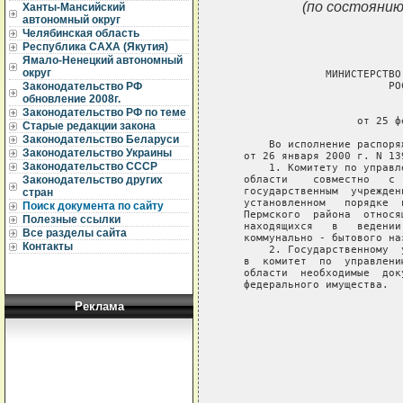
(по состоянию
Ханты-Мансийский
автономный округ
Челябинская область
Республика САХА (Якутия)
Ямало-Ненецкий автономный
округ
                МИНИСТЕРСТВО
                          РО
Законодательство РФ
обновление 2008г.
                             
Законодательство РФ по теме
                     от 25 ф
Старые редакции закона
Законодательство Беларуси
       Во исполнение распоря
Законодательство Украины
   от 26 января 2000 г. N 139
Законодательство СССР
       1. Комитету по управл
   области    совместно   с 
Законодательство других
   государственным  учрежден
стран
   установленном   порядке  
Поиск документа по сайту
   Пермского  района  относя
Полезные ссылки
   находящихся   в   ведении
Все разделы сайта
   коммунально - бытового на
Контакты
       2. Государственному  
   в  комитет  по  управлени
   области  необходимые  док
   федерального имущества.

Реклама
                            
                            
                            