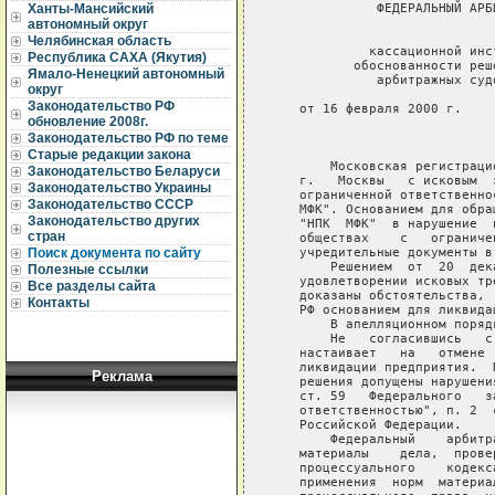
             ФЕДЕРАЛЬНЫЙ АРБ
Ханты-Мансийский
автономный округ
                             
Челябинская область
            кассационной инс
Республика САХА (Якутия)
          обоснованности реш
Ямало-Ненецкий автономный
             арбитражных суд
округ
Законодательство РФ
   от 16 февраля 2000 г.    
обновление 2008г.
                             
Законодательство РФ по теме
Старые редакции закона
       Московская регистраци
Законодательство Беларуси
   г.   Москвы   с исковым  
Законодательство Украины
   ограниченной ответственно
Законодательство СССР
   МФК". Основанием для обра
Законодательство других
   "НПК  МФК"  в нарушение  
стран
   обществах    с   ограниче
   учредительные документы в
Поиск документа по сайту
       Решением  от  20  дек
Полезные ссылки
   удовлетворении исковых тр
Все разделы сайта
   доказаны обстоятельства, 
Контакты
   РФ основанием для ликвида
       В апелляционном поряд
       Не   согласившись   с
   настаивает   на   отмене 
   ликвидации предприятия.  
Реклама
   решения допущены нарушени
   ст. 59   Федерального   з
   ответственностью", п. 2  
   Российской Федерации.

       Федеральный    арбитр
   материалы    дела,  прове
   процессуального    кодекс
   применения  норм  материа