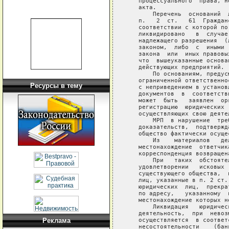
   процессуального  права, н
   акта.

       Перечень  оснований  
   п.   2  ст.   61  Граждан
   соответствии с которой по
   ликвидировано   в  случае
   надлежащего разрешения  (
   законом,  либо  с  иными 
   закона  или  иных правовы
   что  вышеуказанные основа
   действующих предприятий.

       По основаниям, предус
   ограниченной ответственно
Ресурсы в тему
   с неприведением в установ
   документов  в  соответств
   может  быть   заявлен  ор
   регистрацию  юридических 
   осуществляющих свою деятел
       МРП  в нарушение  тре
   доказательств,  подтвержд
   общество фактически осуще
       Из    материалов   де
   местонахождение  ответчик
   корреспонденция возвращен
       При   таких  обстояте
   удовлетворении   исковых 
   существующего общества,  
   лиц, указанные в п. 2 ст.
   юридических  лиц,  прекра
   по адресу,   указанному  
   местонахождение которых н
       Ликвидация   юридичес
   деятельность,  при  невоз
   осуществляется  в соответ
Реклама
   несостоятельности    (бан