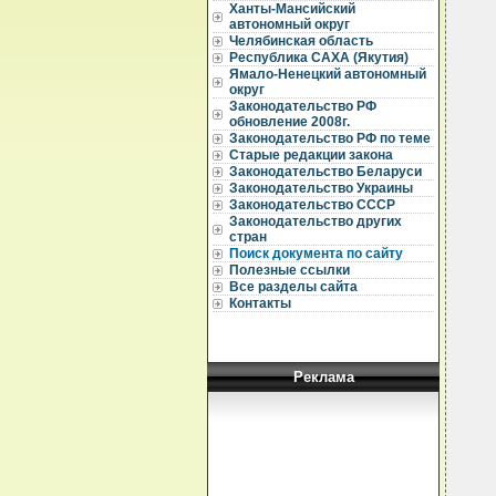
  
Ханты-Мансийский
  
автономный округ
Челябинская область
  
Республика САХА (Якутия)
  
Ямало-Ненецкий автономный
  
округ
  
Законодательство РФ
  
обновление 2008г.
  
  
Законодательство РФ по теме
  
Старые редакции закона
  
Законодательство Беларуси
  
Законодательство Украины
  
Законодательство СССР
  
Законодательство других
  
стран
  
  
Поиск документа по сайту
  
Полезные ссылки
  
Все разделы сайта
  
Контакты
  
  
  
  
  
Реклама
  
  
  
  
  
  