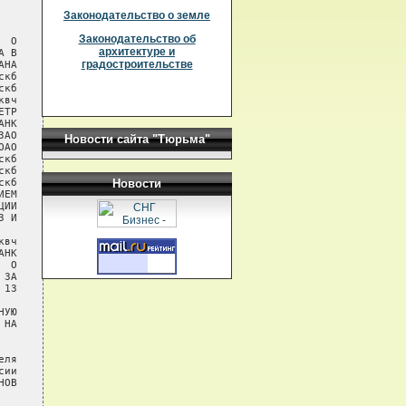
Законодательство о земле
Законодательство об
 О

архитектуре и
 В

градостроительстве
НА

кб

кб

вч

ТР

НК

АО

Новости сайта "Тюрьма"
АО

кб

кб

кб

Новости
ЕМ

ИИ

 И

вч

НК

 О

ЗА

13

УЮ

НА

ля

ии

ОВ
