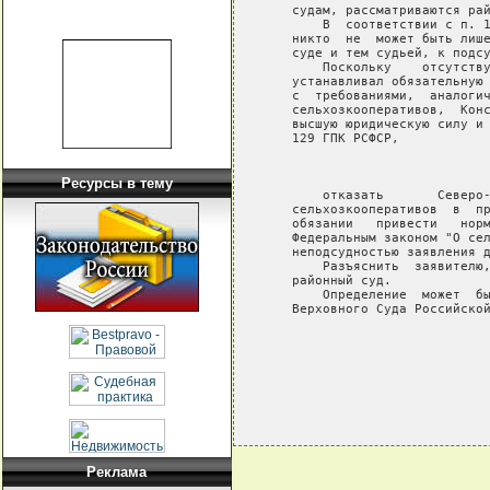
   судам, рассматриваются рай
       В  соответствии с п. 1
   никто  не  может быть лише
   суде и тем судьей, к подсу
       Поскольку    отсутству
   устанавливал обязательную 
   с  требованиями,  аналогич
   сельхозкооперативов,  Конс
   высшую юридическую силу и 
   129 ГПК РСФСР,

                             
Ресурсы в тему
       отказать       Северо-
   сельхозкооперативов  в  пр
   обязании   привести   норм
   Федеральным законом "О сел
   неподсудностью заявления д
       Разъяснить  заявителю,
   районный суд.

       Определение  может  бы
   Верховного Суда Российской
Реклама