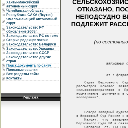
СЕЛЬСКОХОЗЯЙС
Ханты-Мансийский
автономный округ
ОТКАЗАНО, ПО
Челябинская область
Республика САХА (Якутия)
НЕПОДСУДНО В
Ямало-Ненецкий автономный
ПОДЛЕЖИТ РАСС
округ
Законодательство РФ
обновление 2008г.
Законодательство РФ по теме
Старые редакции закона
(по состоянию
Законодательство Беларуси
Законодательство Украины
Законодательство СССР
Законодательство других
стран
                  ВЕРХОВНЫЙ С
Поиск документа по сайту
Полезные ссылки
                             
Все разделы сайта
                  от 7 феврал
Контакты
       Судья  Верховного  Суд
   рассмотрев  исковое  заявл
   сельхозкооперативов  к  Пр
   нормативные  документы в с
Реклама
   кооперации",

                             
       Северо-Западный аудито
   в Верховный Суд России с в
       Нахожу,  что  заявлени
   Верховного Суда РФ в связи
       Согласно  ст. 113 ГПК 