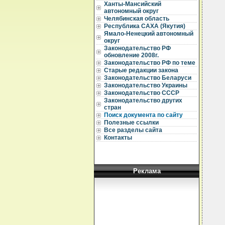
Ханты-Мансийский
  
автономный округ
  
Челябинская область
Республика САХА (Якутия)
  
Ямало-Ненецкий автономный
  
округ
  
Законодательство РФ
  
обновление 2008г.
  
Законодательство РФ по теме
  
Старые редакции закона
  
Законодательство Беларуси
  
Законодательство Украины
  
Законодательство СССР
  
  
Законодательство других
  
стран
  
Поиск документа по сайту
  
Полезные ссылки
  
Все разделы сайта
  
Контакты
  
  
  
  
  
Реклама
  
  
  
  
  
  
  
  
  