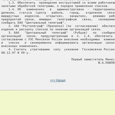
     1.3. Обеспечить  проведение инструктажей со всеми работникам
 занятыми обработкой телеграмм, о порядке применения списков.

     1.4. Об   изменениях   в   административно  -  территориальн
 делении,  статуса  (центр   района,   город,   отделение   связи
 маршрутных   индексов,   открытиях,   закрытиях,   режимах  рабо
 предприятий  связи,  имеющих   телеграфную   связь,   своевремен
 сообщать ОАО "Центральный телеграф".

     2. ЗАО "Ростелеграф" (Прилипко) (по  согласованию)  обеспечи
 издание и рассылку списков по заявкам организаций связи.

     3. ОАО   "Центральный   телеграф"   (Рубцов)   по   сообщени
 организаций   связи,  предусмотренным  в  п.  1.4,  обеспечить  
 согласованию с УЭС Минсвязи России внесение необходимых  изменен
 в   списки   и  своевременно  информировать  организации  связи 
 внесенных изменениях.

     4. Считать  утратившими  силу  указание  Госкомсвязи России 
 08.12.97 N 49-у.

                                        Первый заместитель Минист
                                                       Ю.А.ПАВЛЕН
<<< Назад