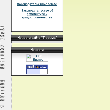
Законодательство о земле
Законодательство об
архитектуре и
градостроительстве
их

ой

на

ел

Новости сайта "Тюрьма"
ты



в,

ов

Новости
по

их

на

зи

ых

ии

ым

их

ой

на

ов

по

ки

уг
