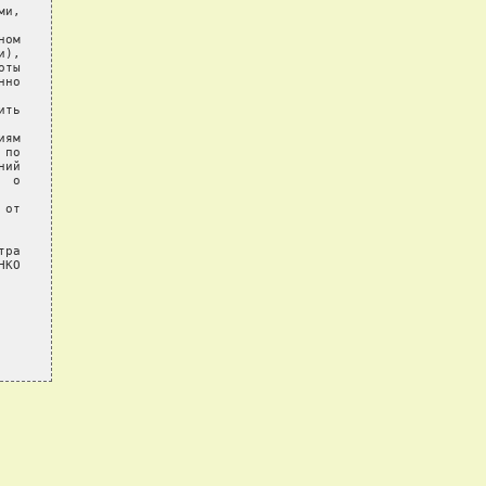
и,

ом

),

ты

но

ть

ям

по

ий

 о

от

ра

КО
