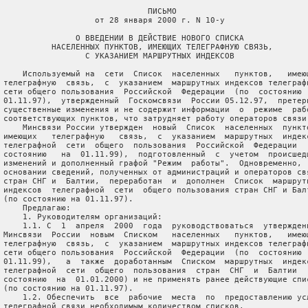
                               ПИСЬМО

                    от 28 января 2000 г. N 10-у

                О ВВЕДЕНИИ В ДЕЙСТВИЕ НОВОГО СПИСКА

           НАСЕЛЕННЫХ ПУНКТОВ, ИМЕЮЩИХ ТЕЛЕГРАФНУЮ СВЯЗЬ,

                  С УКАЗАНИЕМ МАРШРУТНЫХ ИНДЕКСОВ

     Используемый на  сети  Список  населенных   пунктов,   имеющ
 телеграфную  связь,  с  указанием  маршрутных индексов телеграфн
 сети общего пользования  Российской  Федерации  (по  состоянию  
 01.11.97),  утвержденный  Госкомсвязи  России 05.12.97,  претерп
 существенные изменения и не содержит информации  о  режиме  рабо
 соответствующих пунктов, что затрудняет работу операторов связи.
     Минсвязи России утвержден  новый  Список  населенных  пункто
 имеющих   телеграфную   связь,  с  указанием  маршрутных  индекс
 телеграфной  сети  общего  пользования  Российской  Федерации  (
 состоянию   на  01.11.99),  подготовленный  с  учетом  происшедш
 изменений и дополненный графой "Режим  работы".  Одновременно,  
 основании сведений, полученных от администраций и операторов свя
 стран СНГ и  Балтии,  переработан  и  дополнен  Список  маршрутн
 индексов  телеграфной  сети  общего пользования стран СНГ и Балт
 (по состоянию на 01.11.97).

     Предлагаю:

     1. Руководителям организаций:

     1.1. С  1  апреля  2000  года  руководствоваться  утвержденн
 Минсвязи  России  новым  Списком   населенных   пунктов,   имеющ
 телеграфную  связь,  с  указанием  маршрутных индексов телеграфн
 сети общего пользования  Российской  Федерации  (по  состоянию  
 01.11.99),   а  также  доработанным  Списком  маршрутных  индекс
 телеграфной  сети  общего  пользования  стран  СНГ  и  Балтии  (
 состоянию  на  01.01.2000) и не применять ранее действующие спис
 (по состоянию на 01.11.97).

     1.2. Обеспечить  все  рабочие  места  по  предоставлению усл
 телеграфной связи необходимым количеством списков.
