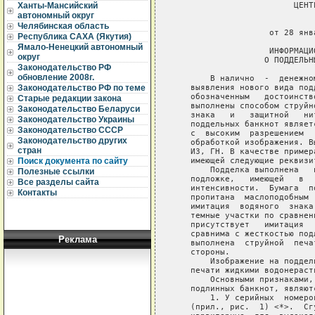
                        ЦЕНТ
Ханты-Мансийский
автономный округ
                             
Челябинская область
                   от 28 янв
Республика САХА (Якутия)
Ямало-Ненецкий автономный
                   ИНФОРМАЦИ
округ
                  О ПОДДЕЛЬН
Законодательство РФ
обновление 2008г.
       В налично  -  денежно
   выявления нового вида под
Законодательство РФ по теме
   обозначенным   достоинств
Старые редакции закона
   выполнены способом струйн
Законодательство Беларуси
   знака   и   защитной   ни
Законодательство Украины
   поддельных банкнот являет
Законодательство СССР
   с  высоким  разрешением  
Законодательство других
   обработкой изображения. В
стран
   ИЗ, ГН. В качестве пример
   имеющей следующие реквизи
Поиск документа по сайту
       Подделка выполнена   
Полезные ссылки
   подложке,   имеющей   в  
Все разделы сайта
   интенсивности.  Бумага  п
Контакты
   пропитана  маслоподобным 
   имитация  водяного  знака
   темные участки по сравнен
   присутствует   имитация  
   сравнима с жесткостью под
Реклама
   выполнена  струйной  печа
   стороны.

       Изображение на поддел
   печати жидкими водонераст
       Основными признаками,
   подлинных банкнот, являютс
       1. У серийных  номеро
   (прил., рис.  1) <*>.  Сг