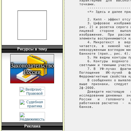
   характерные  для  высоког
   точками.

       ----------------------
       <*> Здесь и далее при
       2. Кипп - эффект отсут
       3. Цифровое  изображе
   рис. 2) и розетка серого 
   лицевой   стороне   выпол
   изображение.  При  рассма
   элементы воспринимаются к
       4. Микротекст  в  вер
   читается,  в  нижней  час
Ресурсы в тему
   невооруженным взглядом ми
   банкноте (прил., рис. 4).

       5. Не видны контуры п
       6. Контуры  водяного 
   светлыми и темными участк
       7. В  УФ-лучах  фрагм
   Поглощение   ИК-лучей   ф
   Ферромагнитные свойства к
       В сообщениях о выявле
   выше  признаки,  следует 
   2ф-2000.

       Доведите настоящую   
   исследованию денежных  зн
   России   и   головного   
   работников расчетно  -  к
   банков.

                            
                            
                            
Реклама