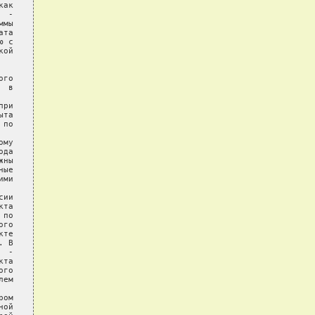
ак

 -

мы

та

 с

ой

го

 в

ри

та

по

му

да

ны

ые

ми

ии

та

по

го

те

 В

 -

та

го

ем

ом

ой
