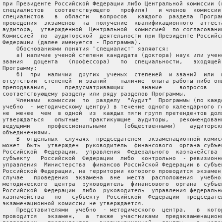
 при Президенте Российской Федерации либо Центральной комиссии (к
 специалистов   соответствующего   профиля)   и членов  комиссии 
 специалистов   в  области   вопросов   каждого  раздела  Програм
 проведения  экзаменов  на  получение  квалификационного  аттеста
 аудитора,  утвержденной  Центральной  комиссией  по согласованию
 Комиссией  по  аудиторской  деятельности при Президенте Российск
 Федерации (далее именуется - Программа).

     Обоснованиями понятия "специалист" являются:

     а) наличие ученой степени кандидата (доктора) наук или учено
 звания   доцента   (профессора)   по  специальности,   входящей 
 Программу;

     б)  при  наличии  других  ученых  степеней  и званий  или  п
 отсутствии  степеней  и званий  - наличие  опыта работы либо опы
 преподавания,     предусматривающих     знание     вопросов     
 соответствующему разделу или ряду разделов Программы.

     Членами  комиссии  по  разделу  "Аудит"  Программы (по каждо
 учебно  - методическому центру) в течение одного календарного го
 не  менее  чем  в одной  из  каждых пяти групп претендентов долж
 утверждаться   опытные   практикующие  аудиторы,   рекомендованн
 ведущими     профессиональными     (общественными)    аудиторски
 объединениями.

     В  отдельных  случаях  председателем  экзаменационной комисс
 может  быть  утвержден  руководитель  финансового  органа субъек
 Российской  Федерации,  управления  Федерального  казначейства  
 субъекту   Российской  Федерации  либо  контрольно  - ревизионно
 управления  Министерства  финансов Российской Федерации в субъек
 Российской Федерации, на территории которого проводится экзамен.
 случае   проведения  экзамена  вне  места  расположения  учебно 
 методического  центра  руководитель  финансового  органа  субъек
 Российской  Федерации  либо  руководитель  управления федерально
 казначейства   по   субъекту  Российской  Федерации  председател
 экзаменационной комиссии не утверждается.

     Представителями  учебно  - методического  центра,   в  котор
 проводится   экзамен,   а  также  участниками  предэкзаменационн