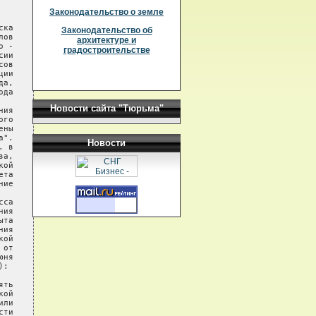
Законодательство о земле
ка

Законодательство об
ов

архитектуре и
 -

градостроительстве
ии

ов

ии

а,

да

Новости сайта "Тюрьма"
ия

го

ны

".

Новости
 в

а,

ой

та

ие

са

ия

та

ия

ой

от

ня

:

ть

ой

ли

ти
