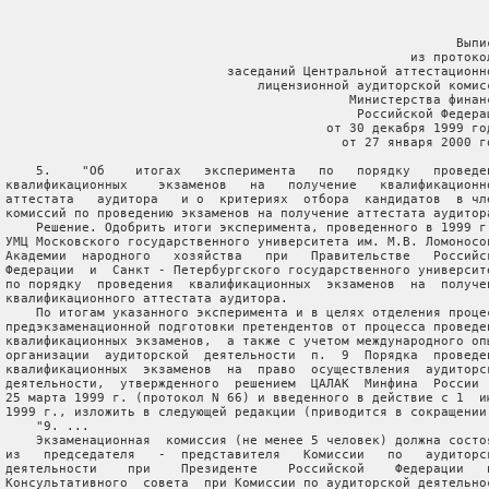
                                                            Выпис
                                                      из протокол
                              заседаний Центральной аттестационно
                                  лицензионной аудиторской комисс
                                              Министерства финанс
                                               Российской Федерац
                                           от 30 декабря 1999 год
                                             от 27 января 2000 го
     5.    "Об    итогах   эксперимента   по   порядку   проведен
 квалификационных    экзаменов   на   получение   квалификационно
 аттестата   аудитора   и о  критериях  отбора  кандидатов  в чле
 комиссий по проведению экзаменов на получение аттестата аудитора
     Решение. Одобрить итоги эксперимента, проведенного в 1999 г.
 УМЦ Московского государственного университета им. М.В. Ломоносов
 Академии  народного   хозяйства   при   Правительстве   Российск
 Федерации  и  Санкт - Петербургского государственного университе
 по порядку  проведения  квалификационных  экзаменов  на  получен
 квалификационного аттестата аудитора.

     По итогам указанного эксперимента и в целях отделения процес
 предэкзаменационной подготовки претендентов от процесса проведен
 квалификационных экзаменов,  а также с учетом международного опы
 организации  аудиторской  деятельности  п.  9  Порядка  проведен
 квалификационных  экзаменов  на  право  осуществления  аудиторск
 деятельности,  утвержденного  решением  ЦАЛАК  Минфина  России  
 25 марта 1999 г. (протокол N 66) и введенного в действие с 1  ию
 1999 г., изложить в следующей редакции (приводится в сокращении)
     "9. ...

     Экзаменационная  комиссия (не менее 5 человек) должна состоя
 из   председателя   -  представителя   Комиссии   по   аудиторск
 деятельности    при    Президенте    Российской    Федерации   и
 Консультативного  совета  при Комиссии по аудиторской деятельнос