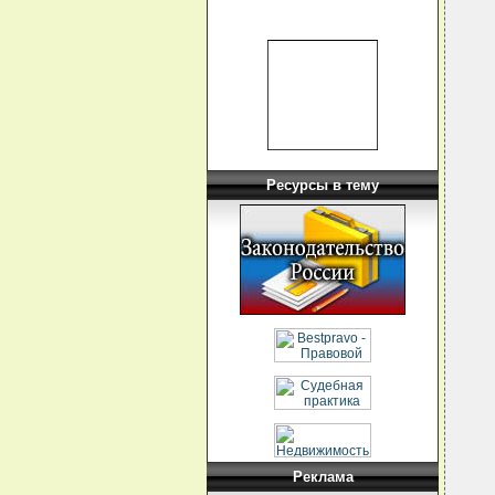
  
  
  
  
  
  
  
  
  
  
  
  
  
Ресурсы в тему
  
  
  
  
  
  
  
  
  
  
  
  
  
  
  
  
  
  
  
  
Реклама
  