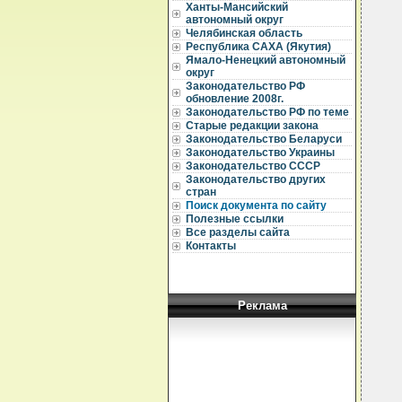
Ханты-Мансийский
автономный округ
Челябинская область
  
Республика САХА (Якутия)
  
  
Ямало-Ненецкий автономный
  
округ
  
Законодательство РФ
  
обновление 2008г.
  
Законодательство РФ по теме
  
Старые редакции закона
Законодательство Беларуси
  
  
Законодательство Украины
  
Законодательство СССР
  
Законодательство других
  
стран
  
Поиск документа по сайту
  
Полезные ссылки
  
Все разделы сайта
  
  
Контакты
  
  
  
  
  
Реклама
  
  
  
  
  
  
  
  