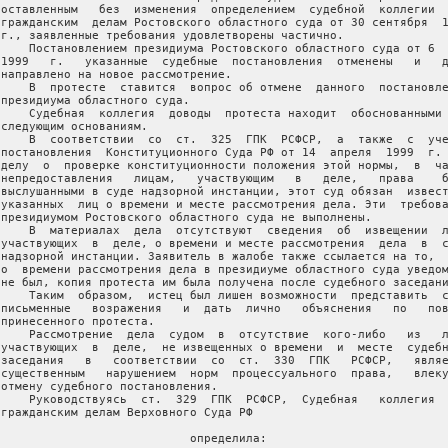
 оставленным   без  изменения  определением  судебной  коллегии  
 гражданским  делам Ростовского областного суда от 30 сентября  1
 г., заявленные требования удовлетворены частично.

     Постановлением президиума Ростовского областного суда от 6  
 1999   г.   указанные  судебные  постановления  отменены   и   д
 направлено на новое рассмотрение.

     В  протесте  ставится  вопрос об отмене  данного  постановле
 президиума областного суда.

     Судебная  коллегия  доводы  протеста находит  обоснованными 
 следующим основаниям.

     В  соответствии  со  ст.  325  ГПК  РСФСР,  а  также  с  уче
 постановления  Конституционного Суда РФ от 14  апреля  1999  г. 
 делу  о  проверке конституционности положения этой нормы,  в  ча
 непредоставления   лицам,   участвующим   в   деле,   права    б
 выслушанными в суде надзорной инстанции, этот суд обязан  извест
 указанных  лиц о времени и месте рассмотрения дела. Эти  требова
 президиумом Ростовского областного суда не выполнены.

     В  материалах  дела  отсутствуют  сведения  об  извещении  л
 участвующих  в  деле, о времени и месте рассмотрения  дела  в  с
 надзорной инстанции. Заявитель в жалобе также ссылается на то,  
 о  времени рассмотрения дела в президиуме областного суда уведом
 не был, копия протеста им была получена после судебного заседани
     Таким  образом,  истец был лишен возможности  представить  с
 письменные   возражения   и  дать  лично   объяснения   по   пов
 принесенного протеста.

     Рассмотрение  дела  судом  в  отсутствие  кого-либо   из   л
 участвующих  в  деле,  не извещенных о времени  и  месте  судебн
 заседания   в   соответствии  со  ст.  330  ГПК   РСФСР,   являе
 существенным   нарушением  норм  процессуального  права,   влеку
 отмену судебного постановления.

     Руководствуясь  ст.  329  ГПК  РСФСР,  Судебная   коллегия  
 гражданским делам Верховного Суда РФ

                            определила:
