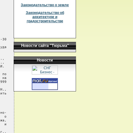
Законодательство о земле
Законодательство об
архитектуре и
градостроительстве
-30

Новости сайта "Тюрьма"
уда

.,

Новости
.,

И.

 по

 на

999

Н.,

ить

но-

  о

жа,

  и

г.,
