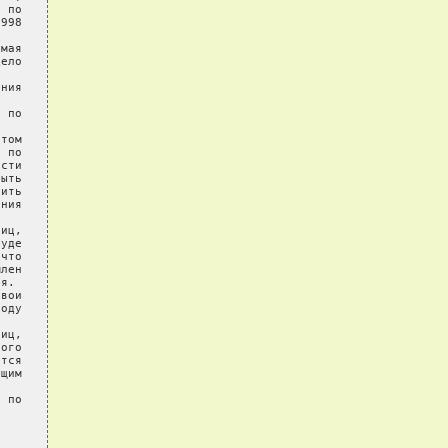
 по

998

мая

ело

ния

 по

том

 по

сти

ыть

ить

ния

иц,

уде

что

лен

я.

вои

оду

иц,

ого

тся

щим

 по
