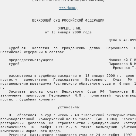
<<< Назад
                ВЕРХОВНЫЙ СУД РОССИЙСКОЙ ФЕДЕРАЦИИ

                            ОПРЕДЕЛЕНИЕ

                      от 13 января 2000 года

                                                    Дело N 41-В99
     Судебная   коллегия  по  гражданским  делам   Верховного   С
 Российской Федерации в составе:

     председательствующего                          Манохиной Г.В
     судей                                          Пирожкова В.Н
                                                      Еременко Т.
     рассмотрела в судебном заседании от 13 января 2000 г.  дело 
 протесту   заместителя   Председателя   Верховного   Суда   РФ  
 постановление президиума Ростовского областного суда от 6 мая  1
г.

     Заслушав  доклад  судьи  Верховного  Суда  РФ  Пирожкова  В.
 заключение  прокурора  Гермашевой  М.М.,  полагавшей  удовлетвор
 протест, Судебная коллегия

                            установила:

     Ш.  обратился  в суд с иском к АО "Творческий эксперименталь
 производственный  коммерческий центр "Хоко"  (АО  ТЭПКЦ  "Хоко")
 расторжении  договора  на  строительство индивидуального  коттед
 заключенного  16  ноября  1991 г., а  также  возмещении  убытков
 компенсации морального вреда.

     Решением  Шахтинского городского суда от 24 сентября  1997  