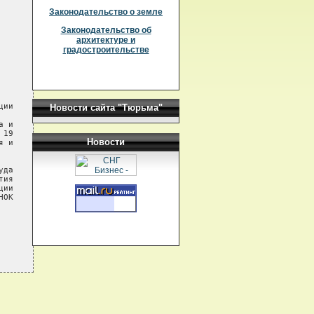
Законодательство о земле
Законодательство об
архитектуре и
градостроительстве
ии

Новости сайта "Тюрьма"
 и

19

Новости
 и

да

ия

ии

ОК
