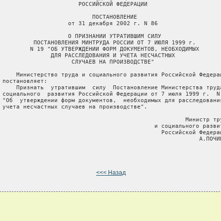
                       РОССИЙСКОЙ ФЕДЕРАЦИИ

                           ПОСТАНОВЛЕНИЕ

                    от 31 декабря 2002 г. N 86

                    О ПРИЗНАНИИ УТРАТИВШИМ СИЛУ

          ПОСТАНОВЛЕНИЯ МИНТРУДА РОССИИ ОТ 7 ИЮЛЯ 1999 г.

         N 19 "ОБ УТВЕРЖДЕНИИ ФОРМ ДОКУМЕНТОВ, НЕОБХОДИМЫХ

               ДЛЯ РАССЛЕДОВАНИЯ И УЧЕТА НЕСЧАСТНЫХ

                     СЛУЧАЕВ НА ПРОИЗВОДСТВЕ"

     Министерство труда и социального развития Российской Федерац
 постановляет:

     Признать  утратившим  силу  Постановление Министерства труда
 социального  развития Российской Федерации от 7 июля 1999 г.  N 
 "Об  утверждении форм документов,  необходимых для расследования
 учета несчастных случаев на производстве".

                                                      Министр тру
                                             и социального развит
                                               Российской Федерац
                                                          А.ПОЧИН
<<< Назад