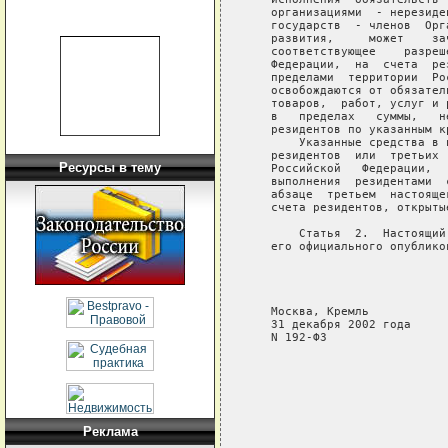
   организациями  - нерезиде
   государств  - членов  Орг
   развития,     может    за
   соответствующее    разреш
   Федерации,  на  счета  ре
   пределами  территории  Ро
   освобождаются от обязател
   товаров,  работ, услуг и 
   в   пределах   суммы,   н
   резидентов по указанным к
       Указанные средства в 
   резидентов  или  третьих 
Ресурсы в тему
   Российской   Федерации,  
   выполнения  резидентами  
   абзаце  третьем  настояще
   счета резидентов, открыты
       Статья  2.  Настоящий
   его официального опубликов
                            
                            
                            
   Москва, Кремль

   31 декабря 2002 года

   N 192-ФЗ

Реклама