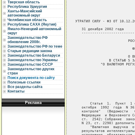
Тверская область
Республика Удмуртия
Ханты-Мансийский
автономный округ
Челябинская область
УТРАТИЛ СИЛУ - ФЗ ОТ 10.12.20
Республика САХА (Якутия)
Ямало-Ненецкий автономный
   31 декабря 2002 года     
   -------------------------
округ
Законодательство РФ
                         РОС
обновление 2008г.
Законодательство РФ по теме
                           ФЕ
Старые редакции закона
Законодательство Беларуси
                         О В
Законодательство Украины
                В СТАТЬЮ 5 З
            "О ВАЛЮТНОМ РЕГУ
Законодательство СССР
Законодательство других
                            
стран
                            
Поиск документа по сайту
                            
Полезные ссылки
Все разделы сайта
                            
Контакты
                            
                            
Реклама
       Статья  1.  Пункт  1 
   октября  1992  года  N 36
   контроле"   (Ведомости   
   Федерации  и Верховного С
   ст.  2542; Собрание  зако
   N 23, ст. 2290) дополнить
       "Валютная  выручка  о
   результатов интеллектуаль
   исполнения  обязательств 