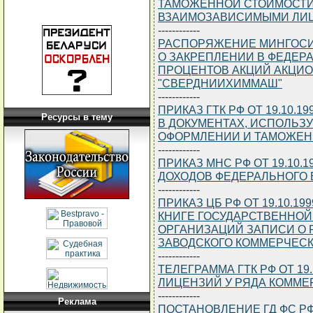
ТАМОЖЕННОЙ СТОИМОСТИ
ВЗАИМОЗАВИСИМЫМИ ЛИ
------------
РАСПОРЯЖЕНИЕ МИНГОСИМУ
О ЗАКРЕПЛЕНИИ В ФЕДЕР
ПРОЦЕНТОВ АКЦИЙ АКЦИ
"СВЕРДНИИХИММАШ"
------------
ПРИКАЗ ГТК РФ ОТ 19.10.1
Ресурсы в тему
В ДОКУМЕНТАХ, ИСПОЛЬ
ОФОРМЛЕНИИ И ТАМОЖЕН
------------
ПРИКАЗ МНС РФ ОТ 19.10.1
ДОХОДОВ ФЕДЕРАЛЬНОГО 
------------
ПРИКАЗ ЦБ РФ ОТ 19.10.19
КНИГЕ ГОСУДАРСТВЕННОЙ
ОРГАНИЗАЦИЙ ЗАПИСИ О 
ЗАВОДСКОГО КОММЕРЧЕСКО
------------
ТЕЛЕГРАММА ГТК РФ ОТ 19.
ЛИЦЕНЗИЙ У РЯДА КОММЕ
------------
Реклама
ПОСТАНОВЛЕНИЕ ГД ФС РФ ОТ