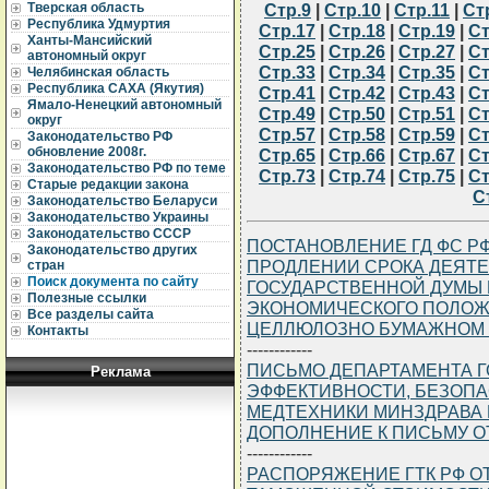
Стр.9
|
Стр.10
|
Стр.11
|
Ст
Тверская область
Республика Удмуртия
Стр.17
|
Стр.18
|
Стр.19
|
Ст
Ханты-Мансийский
Стр.25
|
Стр.26
|
Стр.27
|
Ст
автономный округ
Стр.33
|
Стр.34
|
Стр.35
|
Ст
Челябинская область
Республика САХА (Якутия)
Стр.41
|
Стр.42
|
Стр.43
|
Ст
Ямало-Ненецкий автономный
Стр.49
|
Стр.50
|
Стр.51
|
Ст
округ
Стр.57
|
Стр.58
|
Стр.59
|
Ст
Законодательство РФ
обновление 2008г.
Стр.65
|
Стр.66
|
Стр.67
|
Ст
Законодательство РФ по теме
Стр.73
|
Стр.74
|
Стр.75
|
Ст
Старые редакции закона
С
Законодательство Беларуси
Законодательство Украины
Законодательство СССР
ПОСТАНОВЛЕНИЕ ГД ФС РФ ОТ
Законодательство других
ПРОДЛЕНИИ СРОКА ДЕЯТ
стран
Поиск документа по сайту
ГОСУДАРСТВЕННОЙ ДУМЫ
Полезные ссылки
ЭКОНОМИЧЕСКОГО ПОЛОЖ
Все разделы сайта
ЦЕЛЛЮЛОЗНО БУМАЖНОМ
Контакты
------------
ПИСЬМО ДЕПАРТАМЕНТА Г
Реклама
ЭФФЕКТИВНОСТИ, БЕЗОПА
МЕДТЕХНИКИ МИНЗДРАВА РФ 
ДОПОЛНЕНИЕ К ПИСЬМУ ОТ 0
------------
РАСПОРЯЖЕНИЕ ГТК РФ ОТ 1