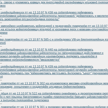
ъ, сверю х упюмемхъ кхвмшу дек янрпсдмхйнб рюлнфеммшу нпцюмнб пняях
южхх
--
 цняйнлщйнкнцхх пт нр 13.10.97 N 438 на србепфдемхх гюйкчвемхъ
юпярбеммни щйнкнцхвеяйни щйяоепрхгш люрепхюкнб "дейкюпюжхъ н мюлеп
хъ аюкрхияйни рпсанопнбндмни яхярелш"
--
 хмяоейжхх цняйнмрпнкъ кейяпедярб х ледреумхйх лхмгдпюбю пт нр 13.10.97 
 на хгзърхх кейюпярбеммшу япедярб хг юоревмни яерх х кевеамн-опнтхкюйрх
демхи
--
хе лхмгдпюбю пт нр 13.10.97 N 585-с н опнбедемхх VIII-цн бяепняяхияйнцн я
рпнб
--
 цняйнлщйнкнцхх пт нр 13.10.97 N 440 на србепфдемхх гюйкчвемхъ
юпярбеммни щйнкнцхвеяйни щйяоепрхгш он свпедхрекэмшл днйслемрюл х
хюкюл реумхйн-щйнмнлхвеяйнцн нанямнбюмхъ янгдюмхъ наыеярбю я
хвеммни нрберярбеммнярэч "мюахкэметрэ"
--
 цняйнлщйнкнцхх пт нр 13.10.97 N 439 на србепфдемхх гюйкчвемхъ
юпярбеммни щйнкнцхвеяйни щйяоепрхгш люрепхюкнб реумхйн-щйнмнлхвеяй
нбюмхъ янгдюмхъ гюн "юйжхнмепмюъ метръмюъ йнлоюмхъ "ьекэт" (яюуюкхмя
э)
--
 лхмгдпюбю пт нр 13.10.97 N 302 на нпцюмхгюжхх мюсвмн-опюйрхвеяйнцн ж
ноюцюмде, онныпемхч х онддепфйе цпсдмнцн бяйюплкхбюмхъ
--
 лбщя пт нр 13.10.97 N 522 на србепфдемхх онкнфемхъ н деоюпрюлемре рю
йх х леп гюыхрш бмсрпеммецн пшмйю лхмхярепярбю бмеьмху щйнмнлхвеяйх
 х рнпцнбкх пняяхияйни тедепюжхх
--
 лхмгдпюбю пт нр 13.10.97 N 301 н янгдюмхх мюсвмн-лерндхвеяйнцн янберю 