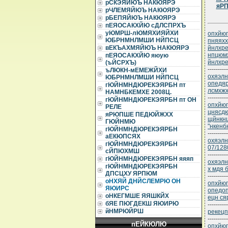
рСКЭЯЙЮЪ НАКЮЯРЭ
яРП
рЧЛЕМЯЙЮЪ НАКЮЯРЭ
рБЕПЯЙЮЪ НАКЮЯРЭ
пЕЯОСАКХЙЮ сДЛСПРХЪ
уЮМРШ-лЮМЯХИЯЙХИ
опхйюг
ЮБРНМНЛМШИ НЙПСЦ
пняяхх
йнлхре
вЕКЪАХМЯЙЮЪ НАКЮЯРЭ
нпцюм
пЕЯОСАКХЙЮ яюую
йнлхре
(ъЙСРХЪ)
----------
ъЛЮКН-мЕМЕЖЙХИ
охяэлн
ЮБРНМНЛМШИ НЙПСЦ
опедя
гЮЙНМНДЮРЕКЭЯРБН пт
лсмхж
НАМНБКЕМХЕ 2008Ц.
----------
гЮЙНМНДЮРЕКЭЯРБН пт ОН
опхйюг
РЕЛЕ
цнясд
яРЮПШЕ ПЕДЮЙЖХХ
щйнкнц
ГЮЙНМЮ
"нкенб
гЮЙНМНДЮРЕКЭЯРБН
----------
аЕКЮПСЯХ
охяэлн
гЮЙНМНДЮРЕКЭЯРБН
07/128
сЙПЮХМШ
----------
гЮЙНМНДЮРЕКЭЯРБН яяяп
охяэлн
гЮЙНМНДЮРЕКЭЯРБН
х мдя 
ДПСЦХУ ЯРПЮМ
----------
оНХЯЙ ДНЙСЛЕМРЮ ОН
опхйюг
ЯЮИРС
опедоп
оНКЕГМШЕ ЯЯШКЙХ
ецн с
бЯЕ ПЮГДЕКШ ЯЮИРЮ
----------
йНМРЮЙРШ
рекецп
----------
пЕЙКЮЛЮ
опхйюг