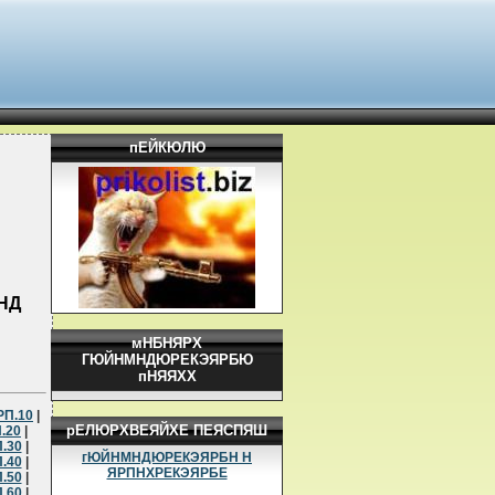
пЕЙКЮЛЮ
НД
мНБНЯРХ
ГЮЙНМНДЮРЕКЭЯРБЮ
пНЯЯХХ
РП.10
|
рЕЛЮРХВЕЯЙХЕ ПЕЯСПЯШ
.20
|
.30
|
гЮЙНМНДЮРЕКЭЯРБН Н
.40
|
ЯРПНХРЕКЭЯРБЕ
.50
|
.60
|