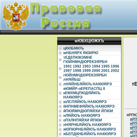
мЮБХЦЮЖХЪ
цКЮБМЮЪ
мНБНЯРХ ЯЮИРЮ
тЕДЕПЮКЭМНЕ
ГЮЙНМНДЮРЕКЭЯРБН
1991
1992
1993
1994
1995
1996
1997
1998
1999
2000
2001
2002
гЮЙНМНДЮРЕКЭЯРБН
лНЯЙБШ
т
лНЯЙНБЯЙЮЪ НАКЮЯРЭ
яЮМЙР-оЕРЕПАСПЦ Х
кЕМХМЦПЮДЯЙЮЪ
НАКЮЯРЭ
юЛСПЯЙЮЪ НАКЮЯРЭ
бНПНМЕФЯЙЮЪ НАКЮЯРЭ
йПЮЯМНДЮПЯЙХИ ЙПЮИ
яРП
нЛЯЙЮЪ НАКЮЯРЭ
яРП
оПХЛНПЯЙХИ ЙПЮИ
яРП
пНЯРНБЯЙЮЪ НАКЮЯРЭ
яРП
яЮПЮРНБЯЙЮЪ НАКЮЯРЭ
яРП
яБЕПДКНБЯЙЮЪ НАКЮЯРЭ
яРП