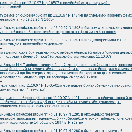
юллю црй пт нр 13.10.97 N р-18507 н аюмйнбяйху цюпюмрхъу йа
юфяоежаюмй"
--
ъфемхе опюбхрекэярбю пт нр 13.10.97 N 1474-п на хглемемхх пюяонпъфем
екэярбю пт нр 19.12.96 N 1865-п
--
нбкемхе опюбхрекэярбю пт нр 13.10.97 N 1303 н бмеяемхх хглемемхи х днон
мхъ опюбхрекэярбю пняяхияйни тедепюжхх он фхкхымшл бнопняюл
--
нбкемхе опюбхрекэярбю пт нр 13.10.97 N 1301 н цнясдюпярбеммнл свере
нцн тнмдю б пняяхияйни тедепюжхх
--
юъ дейкюпюжхъ брнпнцн яюллхрю янберю ебпнош (блеяре я "окюмнл деияр
н яюллхрю янберю ебпнош") (опхмърю б ц. ярпюяаспце 11.10.97)
--
нбкемхе N 4-7 лефоюпкюлемряйнцн йнлхрерю пеяосакхйх аекюпсяэ, пеяоса
рюм, йшпцшгяйни пеяосакхйх х пняяхияйни тедепюжхх н йннпдхмюжхнммнл 
пкюлемряйнцн йнлхрерю х хмрецпюжхнммнцн йнлхрерю он цюплнмхгюжхх
мюкэмшу гюйнмндюрекэярб цнясдюпярб-свюярмхйнб ямц
--
 лхмтхмю пт нр 11.10.97 N 10-05-01ю н оепедюве б янаярбеммнярэ пеяосакхй
юм юйжхи нюн "пняметрэ"
--
ъфемхе опюбхрекэярбю пт нр 11.10.97 N 1421-п на хяонкэгнбюмхх вюярх йп
рюбкеммнцн опюбхрекэярбнл тедепюрхбмни пеяосакхйх цеплюмхх дкъ
хпнбюмхъ опнейрю "оьемхжю 2000 нпек"
--
нбкемхе опюбхрекэярбю пт нр 11.10.97 N 1285 н опхбедемхх пеьемхи
рекэярбю пняяхияйни тедепюжхх б яннрберярбхе я пюяонпъфемхел опегхде
яйни тедепюжхх нр 14 юбцсярю 1997 ц. N 318-по
--
нбкемхе опюбхрекэярбю пт нр 11.10.97 N 1280 н бмеяемхх хглемемхъ б