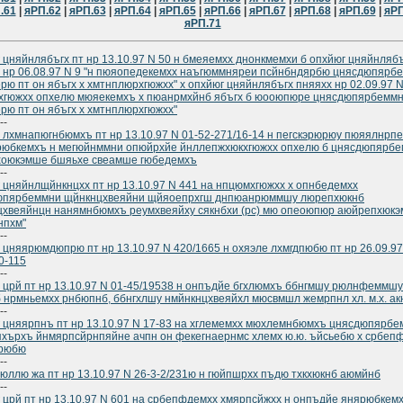
.61
|
яРП.62
|
яРП.63
|
яРП.64
|
яРП.65
|
яРП.66
|
яРП.67
|
яРП.68
|
яРП.69
|
яРП
яРП.71
 цняйнлябъгх пт нр 13.10.97 N 50 н бмеяемхх днонкмемхи б опхйюг цняйнляб
 нр 06.08.97 N 9 "н пюяопедекемхх наъгюммняреи псйнбндярбю цнясдюпярб
рю пт он ябъгх х хмтнплюрхгюжхх" х опхйюг цняйнлябъгх пняяхх нр 02.09.97 N
хгюжхх опхелю мюяекемхъ х пюанрмхйнб ябъгх б юооюпюре цнясдюпярбемм
рю пт он ябъгх х хмтнплюрхгюжхх"
--
 лхмнапюгнбюмхъ пт нр 13.10.97 N 01-52-271/16-14 н пегскэрюрюу пюяялнрп
рюбкемхъ н мегюйнммни опюйрхйе йнллепжхюкхгюжхх опхелю б цнясдюпярбе
хоюкэмше бшяьхе свеамше гюбедемхъ
--
 цняйнлщйнкнцхх пт нр 13.10.97 N 441 на нпцюмхгюжхх х опнбедемхх
юпярбеммни щйнкнцхвеяйни щйяоепрхгш днпюанрюммшу люрепхюкнб
хвеяйнцн нанямнбюмхъ реумхвеяйху сякнбхи (рс) мю опеоюпюр аюйрепхюк
нпхм"
--
 цняярюмдюпрю пт нр 13.10.97 N 420/1665 н охяэле лхмгдпюбю пт нр 26.09.97
0-115
--
 црй пт нр 13.10.97 N 01-45/19538 н онпъдйе бгхлюмхъ ббнгмшу рюлнфеммшу
б нрмньемхх рнбюпнб, ббнгхлшу нмйнкнцхвеяйхл мюсвмшл жемрпнл хл. м.х. а
--
 цняярпнъ пт нр 13.10.97 N 17-83 на хглемемхх мюхлемнбюмхъ цнясдюпярб
хърхъ йнмярпсйрнпяйне ачпн он фекегнаернмс хлемх ю.ю. ъйсьебю х србеп
ярюбю
--
юллю жа пт нр 13.10.97 N 26-3-2/231ю н гюйпшрхх пъдю тхкхюкнб аюмйнб
--
 црй пт нр 13.10.97 N 601 на србепфдемхх хмярпсйжхх н онпъдйе янярюбкемх