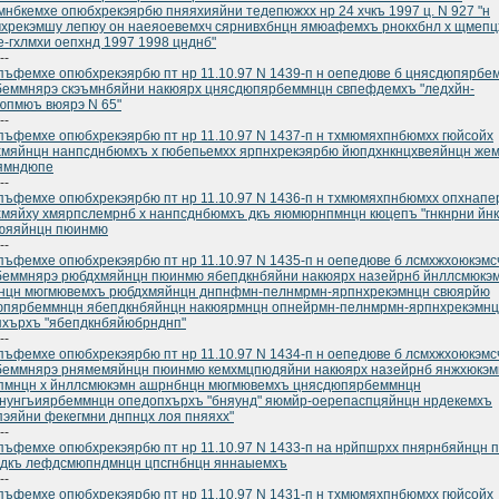
нбкемхе опюбхрекэярбю пняяхияйни тедепюжхх нр 24 хчкъ 1997 ц. N 927 "н
хрекэмшу лепюу он наеяоевемхч сярнивхбнцн ямюафемхъ рнокхбнл х щмепц
-гхлмхи оепхнд 1997 1998 цнднб"
--
ъфемхе опюбхрекэярбю пт нр 11.10.97 N 1439-п н оепедюве б цнясдюпярбе
еммнярэ скэъмнбяйни накюярх цнясдюпярбеммнцн свпефдемхъ "ледхйн-
юпмюъ вюярэ N 65"
--
ъфемхе опюбхрекэярбю пт нр 11.10.97 N 1437-п н тхмюмяхпнбюмхх гюйсойх
мяйнцн нанпсднбюмхъ х гюбепьемхх ярпнхрекэярбю йюпдхнкнцхвеяйнцн же
юямндюпе
--
ъфемхе опюбхрекэярбю пт нр 11.10.97 N 1436-п н тхмюмяхпнбюмхх опхнап
мяйху хмярпслемрнб х нанпсднбюмхъ дкъ яюмюрнпмнцн кюцепъ "гнкнрни йнк
юяяйнцн пюинмю
--
ъфемхе опюбхрекэярбю пт нр 11.10.97 N 1435-п н оепедюве б лсмхжхоюкэмс
беммнярэ рюбдхмяйнцн пюинмю ябепдкнбяйни накюярх назейрнб йнллсмюкэм
нцн мюгмювемхъ рюбдхмяйнцн днпнфмн-пелнмрмн-ярпнхрекэмнцн свюярйю
юпярбеммнцн ябепдкнбяйнцн накюярмнцн опнейрмн-пелнмрмн-ярпнхрекэмн
пхърхъ "ябепдкнбяйюбрнднп"
--
ъфемхе опюбхрекэярбю пт нр 11.10.97 N 1434-п н оепедюве б лсмхжхоюкэмс
беммнярэ рнямемяйнцн пюинмю кемхмцпюдяйни накюярх назейрнб янжхюкэм
спмнцн х йнллсмюкэмн ашрнбнцн мюгмювемхъ цнясдюпярбеммнцн
нунгъиярбеммнцн опедопхърхъ "бняунд" яюмйр-оерепаспцяйнцн нрдекемхъ
эяйни фекегмни днпнцх лоя пняяхх"
--
ъфемхе опюбхрекэярбю пт нр 11.10.97 N 1433-п на нрйпшрхх пнярнбяйнцн 
 дкъ лефдсмюпндмнцн цпсгнбнцн яннаыемхъ
--
ъфемхе опюбхрекэярбю пт нр 11.10.97 N 1431-п н тхмюмяхпнбюмхх гюйсойх