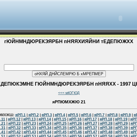
гЮЙНМНДЮРЕКЭЯРБН пНЯЯХИЯЙНИ тЕДЕПЮЖХХ
ЕДЕПЮКЭМНЕ ГЮЙНМНДЮРЕКЭЯРБН пНЯЯХХ - 1997 Ц
<<< мЮГЮД
яРПЮМХЖЮ 21
ЮМХЖШ:
яРП.1
|
яРП.2
|
яРП.3
|
яРП.4
|
яРП.5
|
яРП.6
|
яРП.7
|
яРП.8
|
яРП.9
|
я
.11
|
яРП.12
|
яРП.13
|
яРП.14
|
яРП.15
|
яРП.16
|
яРП.17
|
яРП.18
|
яРП.19
|
яРП
.21
|
яРП.22
|
яРП.23
|
яРП.24
|
яРП.25
|
яРП.26
|
яРП.27
|
яРП.28
|
яРП.29
|
яРП
.31
|
яРП.32
|
яРП.33
|
яРП.34
|
яРП.35
|
яРП.36
|
яРП.37
|
яРП.38
|
яРП.39
|
яРП
.41
|
яРП.42
|
яРП.43
|
яРП.44
|
яРП.45
|
яРП.46
|
яРП.47
|
яРП.48
|
яРП.49
|
яРП
.51
|
яРП.52
|
яРП.53
|
яРП.54
|
яРП.55
|
яРП.56
|
яРП.57
|
яРП.58
|
яРП.59
|
яРП