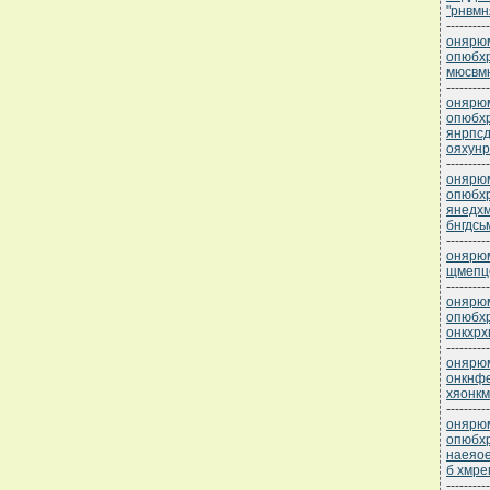
"рнвмн
----------
онярюм
опюбхр
мюсвм
----------
онярюм
опюбхр
янрпсд
ояхунр
----------
онярюм
опюбхр
янедхм
бнгдсь
----------
онярюм
щмепц
----------
онярюм
опюбхр
онкхрх
----------
онярюм
онкнфе
хяонк
----------
онярюм
опюбхр
наеяо
б хмре
----------