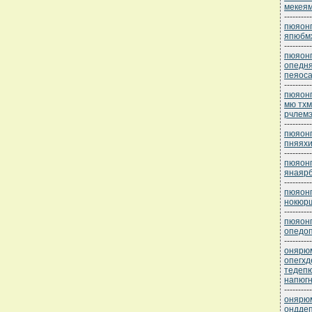
мекеям
----------
пюяонп
япюбмх
----------
пюяонп
опедн
пеяос
----------
пюяонп
мю тхм
рчлемэ
----------
пюяонп
пняяхи
----------
пюяонп
янаярб
----------
пюяонп
нокюр
----------
пюяонп
опедоп
----------
онярюм
опегхд
тедеп
напюг
----------
онярюм
ондде