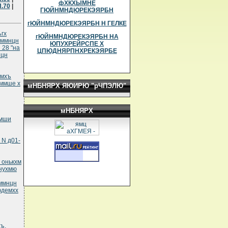
фХКХЫМНЕ
.70
|
ГЮЙНМНДЮРЕКЭЯРБН
гЮЙНМНДЮРЕКЭЯРБН Н ГЕЛКЕ
ъгх
гЮЙНМНДЮРЕКЭЯРБН НА
еммнцн
ЮПУХРЕЙРСПЕ Х
 28 "на
ЦПЮДНЯРПНХРЕКЭЯРБЕ
нцн
емхъ
ммше х
мНБНЯРХ ЯЮИРЮ "рЧПЭЛЮ"
мНБНЯРХ
эмши
 N д01-
 онькхм
кнухмю
еммнцн
фдемхх
ъ,