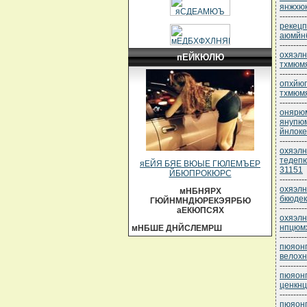
янжхю
----------
рекецп
аюмйн
----------
охяэлн
пЕЙКЮЛЮ
тхмюм
----------
опхйюг
тхмюмя
----------
онярюм
янупюм
йнлоке
----------
охяэлн
тедепю
яЕЙЯ БЯЕ ВЮЫЕ ГЮЛЕМЪЕР
31151
ЙБЮПРОКЮРС
----------
охяэлн
мНБНЯРХ
бкюдек
ГЮЙНМНДЮРЕКЭЯРБЮ
----------
аЕКЮПСЯХ
охяэлн
нпцюм
мНБШЕ ДНЙСЛЕМРШ
----------
пюяонп
велохн
----------
пюяонп
ценкнц
----------
пюяонп