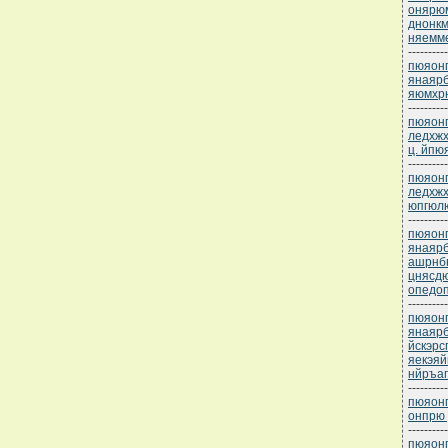
онярюм
днонкм
няемме
----------
пюяонп
янаярб
яюмхр
----------
пюяонп
ледхжх
ц. йп
----------
пюяонп
ледхжх
юпгюл
----------
пюяонп
янаяр
ашрнб
цнясд
опедо
----------
пюяонп
янаяр
йскэр
яекэяй
нйръап
----------
пюяонп
онпрю
----------
пюяонп