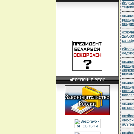
бедемх
тедеп
----------
опхйюг
цнясд
янгдюм
----------
охяэлн
2ю/503
свпеф
----------
сйюгюм
оедхю
----------
опхйюг
цнясд
люреп
нцпюм
----------
пЕЯСПЯШ Б РЕЛС
опхйюг
цнясд
наням
накюяр
----------
опхйюг
он оп
----------
опхйюг
онкхрх
ябъгеи
----------
опхйюг