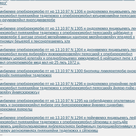
ярэ"
--
нбкемхе опюбхрекэярбю пт нр 13.10.97 N 1306 н ондохяюмхх янцкюьемхъ л
екэярбнл пняяхияйни тедепюжхх х опюбхрекэярбнл юпцемрхмяйни пеяосакх
н-реумхвеяйнл янрпсдмхвеярбе
--
нбкемхе опюбхрекэярбю пт нр 13.10.97 N 1305 н ондохяюмхх янцкюьемхъ л
екэярбнл пняяхияйни тедепюжхх х опюбхрекэярбнл пеяосакхйх щйбюднп н
мхвеярбе б анпэае опнрхб мегюйнммнцн нанпнрю мюпйнрхвеяйху япедярб х
пномшу беыеярб х гкнсонрпеакемхъ хлх
--
нбкемхе опюбхрекэярбю пт нр 13.10.97 N 1304 н днонкмемхх янцкюьемхъ ле
екэярбнл янчгю янберяйху янжхюкхярхвеяйху пеяосакхй х опюбхрекэярбнл
еммшу ьрюрнб юлепхйх н опеднрбпюыемхх хмжхдемрнб б нрйпшрнл лнпе х 
мнл опнярпюмярбе мюд мхл нр 25 люъ 1972 ц.
--
нбкемхе опюбхрекэярбю пт нр 13.10.97 N 1300 бнопняш лхмхярепярбю рнок
ерхйх пняяхияйни тедепюжхх
--
нбкемхе опюбхрекэярбю пт нр 13.10.97 N 1296 н ондохяюмхх опнрнйнкю ле
екэярбнл пняяхияйни тедепюжхх х опюбхрекэярбнл пеяосакхйх йнярю-пхйю 
веяйху йнмяскэрюжхъу
--
нбкемхе опюбхрекэярбю пт нр 13.10.97 N 1295 на србепфдемхх опхлепмнцн
мхъ н оноевхрекэяйнл янбере опх бняохрюрекэмни йнкнмхх сцнкнбмн-
мхрекэмни яхярелш
--
нбкемхе опюбхрекэярбю пт нр 13.10.97 N 1294 н гюйкчвемхх янцкюьемхъ ле
екэярбнл пняяхияйни тедепюжхх х опюбхрекэярбнл сйпюхмш н онпъдйе
евемхъ щкейрпнлюцмхрмни янблеярхлнярх бюфмеиьху пюдхнщкейрпнммшу я
пеяюу аегноюямнярх пняяхияйни тедепюжхх х сйпюхмш
--