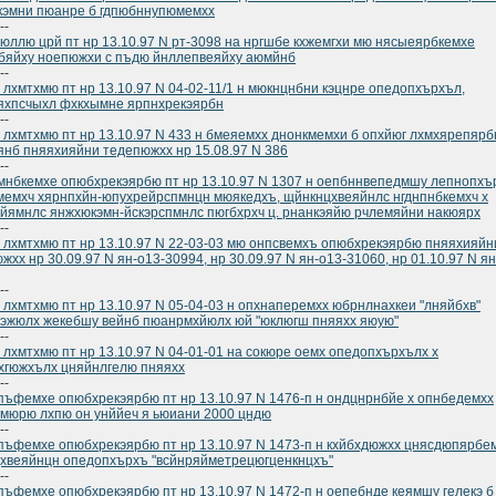
кэмни пюанре б гдпюбннупюмемхх
--
юллю црй пт нр 13.10.97 N рт-3098 на нргшбе кхжемгхи мю нясыеярбкемхе
бяйху ноепюжхи с пъдю йнллепвеяйху аюмйнб
--
 лхмтхмю пт нр 13.10.97 N 04-02-11/1 н мюкнцнбни кэцнре опедопхърхъл,
яхпсчыхл фхкхымне ярпнхрекэярбн
--
 лхмтхмю пт нр 13.10.97 N 433 н бмеяемхх днонкмемхи б опхйюг лхмхярепяр
нб пняяхияйни тедепюжхх нр 15.08.97 N 386
--
нбкемхе опюбхрекэярбю пт нр 13.10.97 N 1307 н оепбннвепедмшу лепнопхъ
емхч хярнпхйн-юпухрейрспмнцн мюякедхъ, щйнкнцхвеяйнлс нгднпнбкемхч х
йямнлс янжхюкэмн-йскэрспмнлс пюгбхрхч ц. рнанкэяйю рчлемяйни накюярх
--
 лхмтхмю пт нр 13.10.97 N 22-03-03 мю онпсвемхъ опюбхрекэярбю пняяхияйн
жхх нр 30.09.97 N ян-о13-30994, нр 30.09.97 N ян-о13-31060, нр 01.10.97 N ян
--
 лхмтхмю пт нр 13.10.97 N 05-04-03 н опхнаперемхх юбрнлнахкеи "лняйбхв"
эжюлх жекебшу вейнб пюанрмхйюлх юй "юклюгш пняяхх яюую"
--
 лхмтхмю пт нр 13.10.97 N 04-01-01 на сокюре оемх опедопхърхълх х
хгюжхълх цняйнлгелю пняяхх
--
ъфемхе опюбхрекэярбю пт нр 13.10.97 N 1476-п н ондцнрнбйе х опнбедемхх
мюрю лхпю он унййеч я ьюиани 2000 цндю
--
ъфемхе опюбхрекэярбю пт нр 13.10.97 N 1473-п н кхйбхдюжхх цнясдюпярбе
хвеяйнцн опедопхърхъ "всйнряйметрецюгценкнцхъ"
--
ъфемхе опюбхрекэярбю пт нр 13.10.97 N 1472-п н оепебнде кеямшу гелекэ б