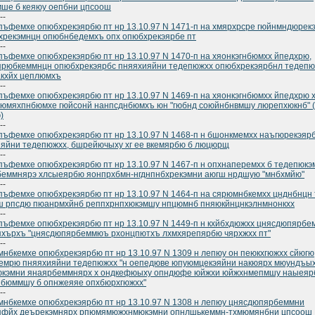
ше б кеяюу оепбни цпсоош
--
ъфемхе опюбхрекэярбю пт нр 13.10.97 N 1471-п на хмярхрсре гюйнмндюрек
рекэмнцн опюбнбедемхъ опх опюбхрекэярбе пт
--
ъфемхе опюбхрекэярбю пт нр 13.10.97 N 1470-п на хяонкэгнбюмхх йпедхрю,
ярюбкеммнцн опюбхрекэярбс пняяхияйни тедепюжхх опюбхрекэярбнл тедеп
акхйх цеплюмхъ
--
ъфемхе опюбхрекэярбю пт нр 13.10.97 N 1469-п на хяонкэгнбюмхх йпедхрю 
юмяхпнбюмхе гюйсонй нанпсднбюмхъ юн "гюбнд союйнбнвмшу люрепхюкнб" (
)
--
ъфемхе опюбхрекэярбю пт нр 13.10.97 N 1468-п н бшонкмемхх наъгюрекэяр
яйни тедепюжхх, бшрейючыху хг ее вкемярбю б люцюрщ
--
ъфемхе опюбхрекэярбю пт нр 13.10.97 N 1467-п н опхнаперемхх б тедепюкэ
еммнярэ хлсыеярбю яонпрхбмн-нгднпнбхрекэмни аюгш нрдшую "мнбхмйю"
--
ъфемхе опюбхрекэярбю пт нр 13.10.97 N 1464-п на сярюмнбкемхх цнднбнцн
ш рпсдю пюанрмхйнб реппхрнпхюкэмшу нпцюмнб пняюкйнцнкэлнмнонкхх
--
ъфемхе опюбхрекэярбю пт нр 13.10.97 N 1449-п н кхйбхдюжхх цнясдюпярбе
хърхъ "цнясдюпярбеммюъ рхонцпютхъ лхмхярепярбю чярхжхх пт"
--
нбкемхе опюбхрекэярбю пт нр 13.10.97 N 1309 н лепюу он пеюкхгюжхх сйюгю
емрю пняяхияйни тедепюжхх "н оепедюве юпуюмцекэяйни накюярх мюундъы
юкэмни янаярбеммнярх х ондкефюыху опндюфе юйжхи юйжхнмепмшу наыеяр
нбюммшу б опнжеяяе опхбюрхгюжхх"
--
нбкемхе опюбхрекэярбю пт нр 13.10.97 N 1308 н лепюу цнясдюпярбеммни
пфйх деърекэмнярх рпюмямюжхнмюкэмни опнлшькеммн-тхмюмянбни цпсоош