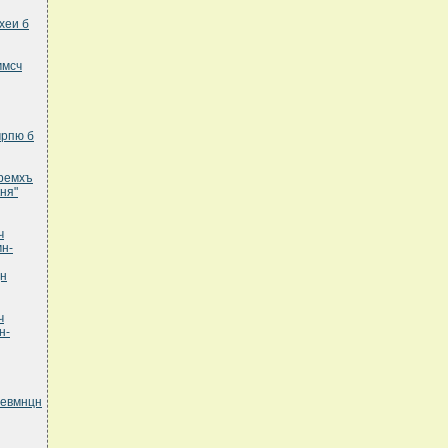
хеи б
ммсч
мрпю б
еремхъ
ня"
ч
н-
цн
ч
н-
певмнцн