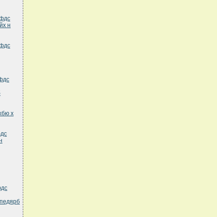
ефдс
йх н
ефдс
фдс
б
хбю х
фдс
н
фдс
педярб