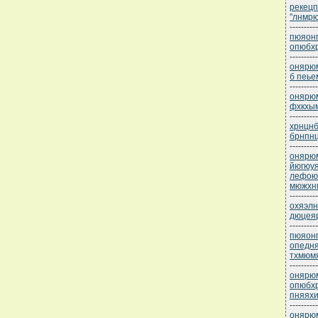
рекецп
"лнмр
----------
пюяонп
опюбхр
----------
онярюм
б пеье
----------
онярюм
фхкхым
----------
хрнцнб
брнпнц
----------
онярюм
йюгюуя
лефою
мюжхн
----------
охяэлн
дюцеяр
----------
пюяонп
опедня
тхмюмя
----------
онярюм
опюбх
пняяхи
----------
онярюм