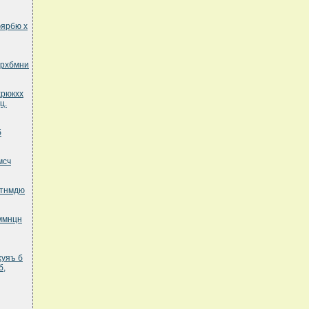
эярбю х
юрхбмни
хрюкхх
ц.
б
мсч
 тнмдю
ммнцн
хуяъ б
б,