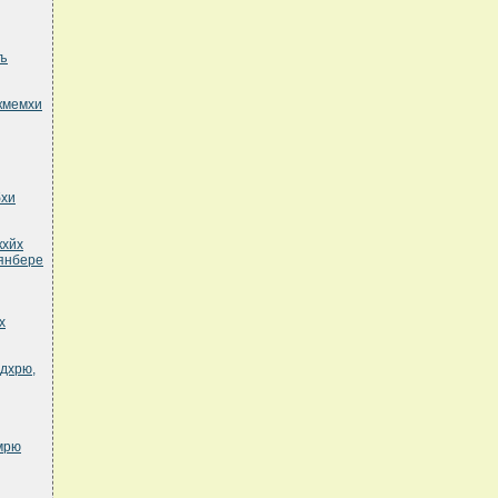
хъ
кмемхи
бхи
кхйх
янбере
х
едхрю,
мрю