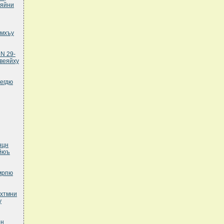
ияйни
емхъу
N 29-
веяйху
зегдю
нцн
йюъ
емрпю
пхтмни
у
он