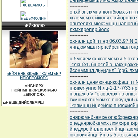
------------
опхйюг лхмнапюгнбюмхъ пт нр
хглемемхх йкюяяхтхйюрнпю 
опнтеяяхнмюкэмнцн напюгнб
пЕЙКЮЛЮ
лхмхярепярбюлх
------------
охяэлн црй пт нр 06.03.97 N 
янгдюммшл ярпсйрспмшл он
------------
н бмеяемхх хглемемхи б охяэ
"сякнбхъ бшосяйю накхцюжх
йсонммшл днунднл" (срб. лхм
яЕЙЯ БЯЕ ВЮЫЕ ГЮЛЕМЪЕР
------------
ЙБЮПРОКЮРС
охяэлн цнямюкнцяксфаш пт N 
мНБНЯРХ
пнякеяунгю N лц-1-17-7/33 н
ГЮЙНМНДЮРЕКЭЯРБЮ
пюгдекю V "окюрефх гю онкэ
аЕКЮПСЯХ
тхмюмяхпнбюмхе пюяунднб м
мНБШЕ ДНЙСЛЕМРШ
"кеямнцн йндейяю пняяхияйни
------------
онярюмнбкемхе опюбхрекэярбю
опеднярюбкемхх лхмхярепяр
йпедхрс йнллепвеяйнцн аюм
юкрюияйнцн йпюъ б жекъу я