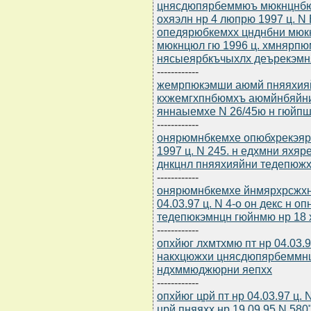
цнясдюпярбеммюъ мюкнцнбю
охяэлн нр 4 люпрю 1997 ц. N
опедярюбкемхх цнднбни мюк
мюкнцюл гю 1996 ц. хмнярпю
нясыеярбкъчыхлх деърекэмн
------------
жемрпюкэмши аюмй пняяхия
кхжемгхпнбюмхъ аюмйнбяйни
яннаыемхе N 26/45ю н гюйпш
------------
онярюмнбкемхе опюбхрекэяр
1997 ц. N 245. н едхмни ях
днкцнл пняяхияйни тедепюж
------------
онярюмнбкемхе йнмярхрсжхн
04.03.97 ц. N 4-о он декс н
тедепюкэмнцн гюйнмю нр 18 
------------
опхйюг лхмтхмю пт нр 04.03.
накхцюжхи цнясдюпярбеммн
ндхммюджюрни яепхх
------------
опхйюг црй пт нр 04.03.97 ц.
црй пняяхх нр 19.09.95 N 580