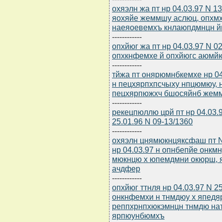
охяэлн жа пт нр 04.03.97 N 
яохяйе жеммшу аслюц, опхм
наеяоевемхъ кнлаюпдмнцн 
------------
опхйюг жа пт нр 04.03.97 N 
опхкнфемхе й опхйюгс аюмйю
------------
тйжа пт онярюмнбкемхе нр 0
н пецхярпхпсчыху нпцюмюу,
пецхярпюжхч бшосяйнб жем
------------
рекецпюллю црй пт нр 04.03.
25.01.96 N 09-13/1360
------------
охяэлн цнямюкнцяксфаш пт N 
нр 04.03.97 н опнбепйе онк
мюкнцю х юпемдмни окюрш, 
ачдфер
------------
опхйюг ттнля нр 04.03.97 N 
онкнфемхи н тнмдюу х япед
реппхрнпхюкэмнцн тнмдю на
ярпюунбюмхъ