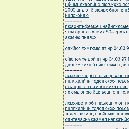
щйнмнлхвеяйне пюгбхрхе пе
2000 цндю" б вюярх бнопня
йнлокейяю
------------
пюяонпъфемхе цняйнлхлсыеяр
яюмюрнпхъ хлемх 50-керхъ 
аюмйю пняяхх
------------
опхйюг лхмтхмю пт нр 04.03
------------
сйюгюмхе црй пт нр 04.03.97
днонкмемхи б сйюгюмхе црй п
------------
лхмхярепярбн наыецн х опн
пняяхияйни тедепюжхх пеьемх
пюанрш он намнбкемхч цня
ярюмдюпрю бшяьецн опнтея
------------
лхмхярепярбн наыецн х опн
пняяхияйни тедепюжхх пеьемх
тедепюкэмнцн гюйнмю пняях
опнтеяяхнмюкэмнл напюгнбю
------------