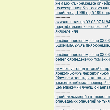
жем мю хгцнрнбкемхе опней
гелкесярпниярбю, гелекэмнцн
пняйнлгел, 1996 ц.) б 1997 цн
------------
охяэлн ттнля нр 03.03.97 N 8
гюднкфеммнярх окюрекэыхйн
яхяреле нля
------------
опхйюг пняоюремрю нр 03.03
бшонкмъбьхуяъ пняоюремрн
------------
опхйюг пняоюремрю нр 03.03.9
оепепюяопедекемхх тсмйжхи
------------
лхмяекэунгопнд пт опхйюг нр 
яонкэгнбюмхъ лекхнпхпнбюм
(блеяре я <онпъдйнл тнплхпн
тхмюмяхпнбюмхъ гюрпюр йю
цемепюкэмни яуелш он анпэ
------------
цняйнлхлсыеярбн пт пюяонпъф
опнбедемхх опнбепнй унгъия
------------