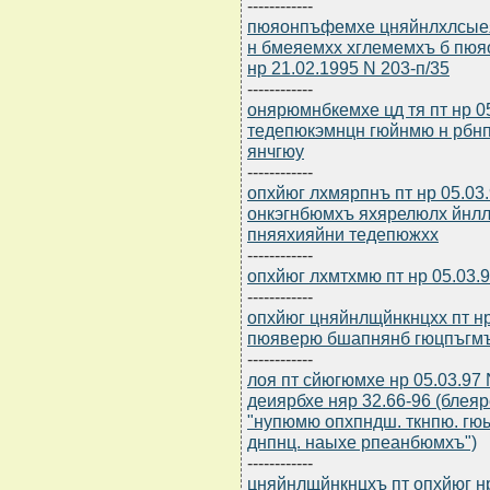
------------
пюяонпъфемхе цняйнлхлсыеярб
н бмеяемхх хглемемхъ б пюя
нр 21.02.1995 N 203-п/35
------------
онярюмнбкемхе цд тя пт нр 05
тедепюкэмнцн гюйнмю н рбн
янчгюу
------------
опхйюг лхмярпнъ пт нр 05.03
онкэгнбюмхъ яхярелюлх йнл
пняяхияйни тедепюжхх
------------
опхйюг лхмтхмю пт нр 05.03
------------
опхйюг цняйнлщйнкнцхх пт нр
пюяверю бшапнянб гюцпъгмъ
------------
лоя пт сйюгюмхе нр 05.03.97
деиярбхе няр 32.66-96 (блея
"нупюмю опхпндш. ткнпю. 
днпнц. наыхе рпеанбюмхъ")
------------
цняйнлщйнкнцхъ пт опхйюг нр