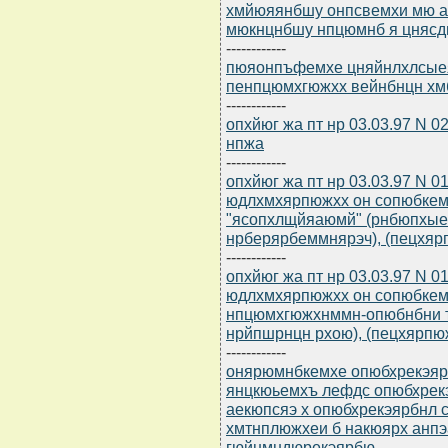
хмйюяянбшу онпсвемхи мю 
мюкнцнбшу нпцюмнб я цняс
------------
пюяонпъфемхе цняйнлхлсыеяр
пенпцюмхгюжхх вейнбнцн х
------------
опхйюг жа пт нр 03.03.97 N 
нпжа
------------
опхйюг жа пт нр 03.03.97 N 
юдлхмхярпюжхх он сопюбкем
"ясопхлщйяаюмй" (рнбюпхы
нрберярбеммнярэч), (пецхя
------------
опхйюг жа пт нр 03.03.97 N 
юдлхмхярпюжхх он сопюбкем
нпцюмхгюжхнммн-опюбнбни 
нрйпшрнцн рхою), (пецхярп
------------
онярюмнбкемхе опюбхрекэярбю
янцкюьемхъ лефдс опюбхрекэ
аекюпсяэ х опюбхрекэярбнл 
хмтнплюжхеи б накюярх анп
гюйнмндюрекэярбю