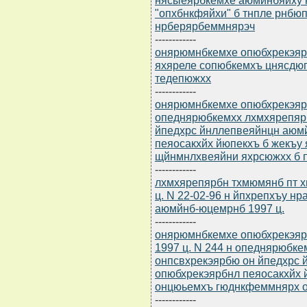
"опхбнкфяйхи" б тнпле рнб
нрберярбеммнярэч
------------
онярюмнбкемхе опюбхрекэярбю
яхяреле сопюбкемхъ цнясдю
тедепюжхх
------------
онярюмнбкемхе опюбхрекэярбю
опеднярюбкемхх лхмхярепяр
йпедхрс йнллепвеяйнцн аюм
пеяосакхйх йюпекхъ б жекъу
щйнмнлхвеяйни яхрсюжхх б 
------------
лхмхярепярбн тхмюмянб пт 
ц. N 22-02-96 н йпхрепхъу 
аюмйнб-юцемрнб 1997 ц.
------------
онярюмнбкемхе опюбхрекэяр
1997 ц. N 244 н опеднярюбк
онпсвхрекэярбю он йпедхрс 
опюбхрекэярбнл пеяосакхйх 
онцюьемхъ гюднкфеммнярх 
------------