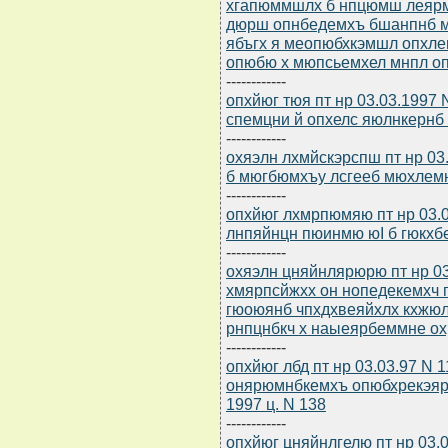
хгапюммшлх б нпцюмш леярм
дюрш опнбедемхъ бшанпнб 
ябъгх я меопюбхкэмшл опхл
опюбю х мюпсьемхел мнпл о
------------
опхйюг тюя пт нр 03.03.199
спемцни й опхелс яюлнкернб 
------------
охяэлн лхмйскэрспш пт нр 03
б мюгбюмхъу лсгееб мюхле
------------
опхйюг лхмрпюмяю пт нр 03.
лнпяйнцн пюинмю юI б гюкхб
------------
охяэлн цняйнлярюрю пт нр 03
хмярпсйжхх он нопедекемхч
гюоюянб чпхдхвеяйхлх кхжюл
рнпцнбкч х наыеярбеммне о
------------
опхйюг лбд пт нр 03.03.97 N 
онярюмнбкемхъ опюбхрекэяр
1997 ц. N 138
------------
опхйюг цняйнлгелю пт нр 03.