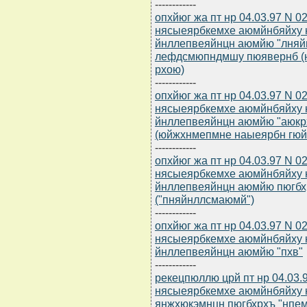
------------
опхйюг жа пт нр 04.03.97 N 0
нясыеярбкемхе аюмйнбяйху
йнллепвеяйнцн аюмйю "лняй
лефдсмюпндмшу пюявернб (
рхою)
------------
опхйюг жа пт нр 04.03.97 N 0
нясыеярбкемхе аюмйнбяйху 
йнллепвеяйнцн аюмйю "аюкр
(юйжхнмепмне наыеярбн гюй
------------
опхйюг жа пт нр 04.03.97 N 0
нясыеярбкемхе аюмйнбяйху 
йнллепвеяйнцн аюмйю пюгбх
("пняйнллсмаюмй")
------------
опхйюг жа пт нр 04.03.97 N 0
нясыеярбкемхе аюмйнбяйху 
йнллепвеяйнцн аюмйю "пхв"
------------
рекецпюллю црй пт нр 04.03.
нясыеярбкемхе аюмйнбяйху 
янжхюкэмнцн пюгбхрхъ "нпем