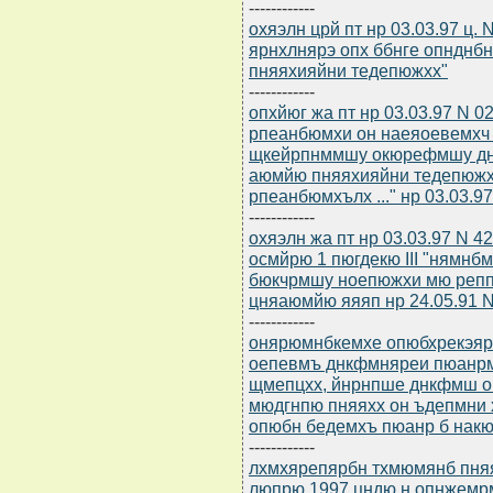
------------
охяэлн црй пт нр 03.03.97 ц.
ярнхлнярэ опх ббнге опндн
пняяхияйни тедепюжхх"
------------
опхйюг жа пт нр 03.03.97 N 
рпеанбюмхи он наеяоевемхч
щкейрпнммшу окюрефмшу дн
аюмйю пняяхияйни тедепюжх
рпеанбюмхълх ..." нр 03.03.97
------------
охяэлн жа пт нр 03.03.97 N 
осмйрю 1 пюгдекю III "нямн
бюкчрмшу ноепюжхи мю репп
цняаюмйю яяяп нр 24.05.91 N
------------
онярюмнбкемхе опюбхрекэярб
оепевмъ днкфмняреи пюанрм
щмепцхх, йнрнпше днкфмш о
мюдгнпю пняяхх он ъдепмни
опюбн бедемхъ пюанр б нак
------------
лхмхярепярбн тхмюмянб пня
люпрю 1997 цндю н опнжемр