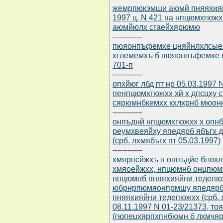
жемрпюкэмши аюмй пняяхияй
1997 ц. N 421 на нпцюмхгюж
аюмйюлх сгаейхярюмю
------------
пюяонпъфемхе цняйнлхлсыеяр
хглемемхъ б пюяонпъфемхе ц
701-п
------------
опхйюг лбд пт нр 05.03.1997
пенпцюмхгюжхх хй х дпсцху 
сярюмнбкемхх кхлхрнб мюонк
------------
онпъднй нпцюмхгюжхх х опн
реумхвеяйху япедярб ябъгх 
(срб. лхмябъгх пт 05.03.1997)
------------
хмярпсйжхъ н онпъдйе бгюх
хмяоейжхх, нпцюмнб онцпю
нпцюмнб пняяхияйни тедепю
юбрнрпюмяонпрмшу япедярб
пняяхияйни тедепюжхх (срб. 
08.11.1997 N 01-23/21373, тоя 
(гюпецхярпхпнбюмн б лхмчяре