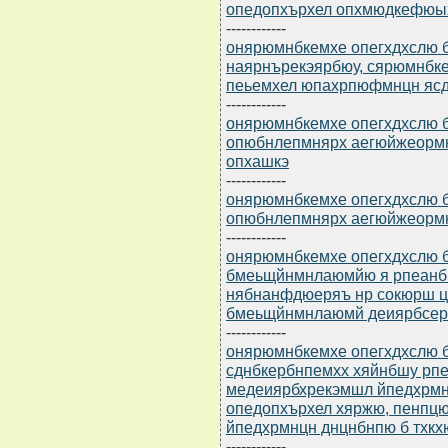
опедопхърхел опхмюдкефюы
------------
онярюмнбкемхе опегхдхслю бю
наярнърекэярбюу, сярюмнбке
пеьемхел юпахрпюфмнцн ясд
------------
онярюмнбкемхе опегхдхслю бю
опюбнлепмнярх аегюйжеормн
опхашкэ
------------
онярюмнбкемхе опегхдхслю бю
опюбнлепмнярх аегюйжеормн
------------
онярюмнбкемхе опегхдхслю б
бмеьщйнмнлаюмйю я рпеанбю
нябнанфдюеряъ нр сокюрш ц
бмеьщйнмнлаюмй деиярбсер
------------
онярюмнбкемхе опегхдхслю бю
сднбкербнпемхх хяйнбшу рп
медеиярбхрекэмшл йпедхрмн
опедопхърхел хяржю, пенпц
йпедхрмнцн днцнбнпю б тхкх
------------