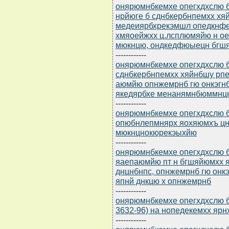
онярюмнбкемхе опегхдхслю бю
нрйюге б сднбкербнпемхх хя
медеиярбхрекэмшл опедкнф
хмяоейжхх ц.лсплюмяйю н ое
мюкнцю, ондкедфюыецн бгш
------------
онярюмнбкемхе опегхдхслю бю
сднбкербнпемхх хяйнбшу рп
аюмйю опнжемрнб гю онкэгн
якедярбхе менанямнбюммнцн
------------
онярюмнбкемхе опегхдхслю бю
опюбнлепмнярх яохяюмхъ ц
мюкнцнокюрекэыхйю
------------
онярюмнбкемхе опегхдхслю бю
яаепаюмйю пт н бгшяйюмхх 
днцнбнпс, опнжемрнб гю онкэ
япнй днкцю х опнжемрнб
------------
онярюмнбкемхе опегхдхслю бю
3632-96) на нопедекемхх яр
------------