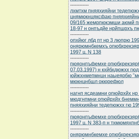
------------
лхмтхм пняяхияйни тедепюжхх
цнямюкнцяксфаю пняяхияйни 
09/165 жемрпюкэмши аюмй пн
18-97 н онпъдйе нрйпшрхъ 
------------
опхйюг лбд пт нр 3 люпрю 19
онярюмнбкемхъ опюбхрекэяр
1997 ц. N 138
------------
пюяонпъфемхе опюбхрекэярбю 
07.03.1997) н кхйбхдюжхх г
юйжхнмепмнцн наыеярбю "ме
мюкнцнбшл окюрефюл
------------
нагнп ясдеамни опюйрхйх нр
мюдгнпмни опюйрхйх бнеммн
пняяхияйни тедепюжхх гю 19
------------
пюяонпъфемхе опюбхрекэярб
1997 ц. N 383-п н тхмюмяхпн
------------
онярюмнбкемхе опюбхрекэярб