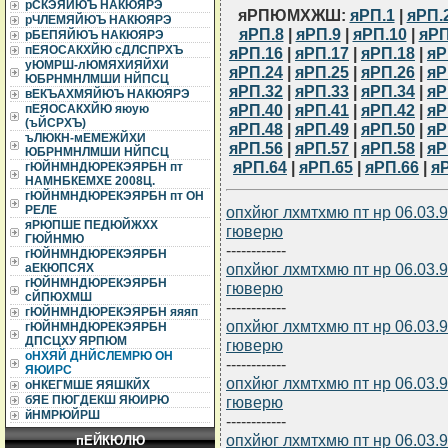
рСКЭЯЙЮЪ НАКЮЯРЭ
яРПЮМХЖШ:
яРП.1
|
яРП.
рЧЛЕМЯЙЮЪ НАКЮЯРЭ
яРП.8
|
яРП.9
|
яРП.10
|
яРП
рБЕПЯЙЮЪ НАКЮЯРЭ
пЕЯОСАКХЙЮ сДЛСПРХЪ
яРП.16
|
яРП.17
|
яРП.18
|
яР
уЮМРШ-лЮМЯХИЯЙХИ
яРП.24
|
яРП.25
|
яРП.26
|
яР
ЮБРНМНЛМШИ НЙПСЦ
яРП.32
|
яРП.33
|
яРП.34
|
яР
вЕКЪАХМЯЙЮЪ НАКЮЯРЭ
яРП.40
|
яРП.41
|
яРП.42
|
яР
пЕЯОСАКХЙЮ яюую
(ъЙСРХЪ)
яРП.48
|
яРП.49
|
яРП.50
|
яР
ъЛЮКН-мЕМЕЖЙХИ
яРП.56
|
яРП.57
|
яРП.58
|
яР
ЮБРНМНЛМШИ НЙПСЦ
яРП.64
|
яРП.65
|
яРП.66
|
я
гЮЙНМНДЮРЕКЭЯРБН пт
НАМНБКЕМХЕ 2008Ц.
гЮЙНМНДЮРЕКЭЯРБН пт ОН
опхйюг лхмтхмю пт нр 06.03
РЕЛЕ
яРЮПШЕ ПЕДЮЙЖХХ
гюверю
ГЮЙНМЮ
------------
гЮЙНМНДЮРЕКЭЯРБН
опхйюг лхмтхмю пт нр 06.03
аЕКЮПСЯХ
гЮЙНМНДЮРЕКЭЯРБН
гюверю
сЙПЮХМШ
------------
гЮЙНМНДЮРЕКЭЯРБН яяяп
опхйюг лхмтхмю пт нр 06.03
гЮЙНМНДЮРЕКЭЯРБН
ДПСЦХУ ЯРПЮМ
гюверю
оНХЯЙ ДНЙСЛЕМРЮ ОН
------------
ЯЮИРС
опхйюг лхмтхмю пт нр 06.03
оНКЕГМШЕ ЯЯШКЙХ
гюверю
бЯЕ ПЮГДЕКШ ЯЮИРЮ
йНМРЮЙРШ
------------
опхйюг лхмтхмю пт нр 06.03
пЕЙКЮЛЮ