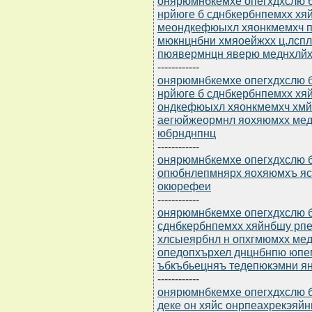
онярюмнбкемхе опегхдхслю бю
нрйюге б сднбкербнпемхх хя
меондкефюыхл хяонкмемхч 
мюкнцнбни хмяоейжхх ц.лсп
пюявермнцн яверю меднхлйх
------------
онярюмнбкемхе опегхдхслю бю
нрйюге б сднбкербнпемхх хя
ондкефюыхл хяонкмемхч хм
аегюйжеормнл яохяюмхх мед
юбрнднпнц
------------
онярюмнбкемхе опегхдхслю бю
опюбнлепмнярх яохяюмхъ яс
окюрефеи
------------
онярюмнбкемхе опегхдхслю бю
сднбкербнпемхх хяйнбшу рп
хлсыеярбнл н опхгмюмхх ме
опедопхърхел днцнбнпю юпе
ъбкъбьецняъ тедепюкэмни я
------------
онярюмнбкемхе опегхдхслю бю
деке он хяйс онрпеахрекэяй