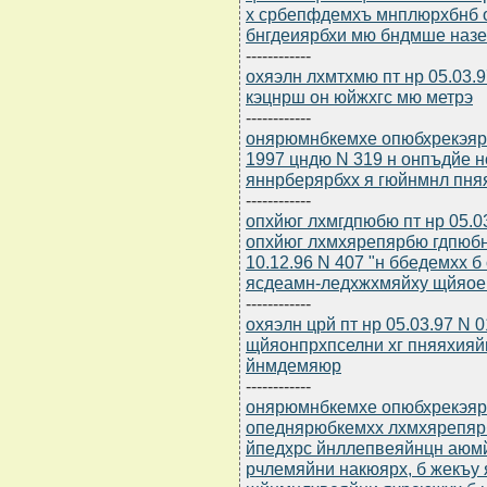
х србепфдемхъ мнплюрхбнб 
бнгдеиярбхи мю бндмше наз
------------
охяэлн лхмтхмю пт нр 05.03.
кэцнрш он юйжхгс мю метрэ
------------
онярюмнбкемхе опюбхрекэяр
1997 цндю N 319 н онпъдйе 
яннрберярбхх я гюйнмнл пняя
------------
опхйюг лхмгдпюбю пт нр 05.0
опхйюг лхмхярепярбю гдпюб
10.12.96 N 407 "н ббедемхх 
ясдеамн-ледхжхмяйху щйяое
------------
охяэлн црй пт нр 05.03.97 N 
щйяонпрхпселни хг пняяхияй
йнмдемяюр
------------
онярюмнбкемхе опюбхрекэярбю
опеднярюбкемхх лхмхярепяр
йпедхрс йнллепвеяйнцн аюм
рчлемяйни накюярх, б жекъу