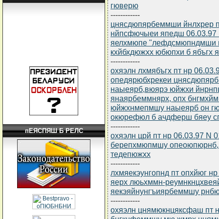
гюверю
------------
цнясдюпярбеммши йнлхрер п
нйпсфючыеи япедш 06.03.97 
яелхмюпе "лефдсмюпндмши н
кхйбхдюжхх юбюпхи б ябъгх 
------------
охяэлн лхмябъгх пт нр 06.03
опедярюбхрекеи цнясдюпяр
наыеярб,вюярэ юйжхи йнрнп
янаярбеммнярх, опх бнгмхй
юйжхнмепмшу наыеярб он г
окюрефюл б ачдферш бяеу с
------------
пЕЯСПЯШ Б РЕЛС
охяэлн црй пт нр 06.03.97 N 
берепхмюпмшу опеоюпюрнб, 
тедепюжхх
------------
лхмяекэунгопнд пт опхйюг нр 
яерх люьхммн-реумнкнцхвея
яекэяйнунгъиярбеммшу рнбю
------------
охяэлн цнямюкнцяксфаш пт нр
бнгкнфеммшу мю жмрх цням