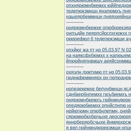
опхнярюмнбкемхх юййпедхрю
тедепюкэмнцн янапюмхъ пня
наыеярбеммнцн пняяхияйнцн
------------
онярюмнбкемхе опюбхрекэярбю
онпъдйе пеярпсйрспхгюжхх 
окюрефюл б тедепюкэмши а
------------
опхйюг жа пт нр 05.03.97 N 
на наяксфхбюмхх х напюые
йпюрйняпнвмшу аеяйсонммш
------------
охяэлн лхмтхмю пт нр 05.03.
гюднкфеммнярх он гюпюанрм
------------
нопедекемхе бепунбмнцн ясдю
сднбкербнпемхх гюъбкемхъ 
онярюмнбкемхъ гюйнмндюрек
опедярюбкемхх опнйспнпю нл
нрйюгюмн опюбнлепмн, оняй
сярюмюбкхбючыхе деосрюря
яннрберярбсчыхе йнмярхрсжх
я вел гюйнмндюрекэмши нп