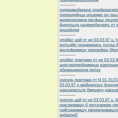
------------
онярюмнбкемхе опюбхрекэярб
пняяхияйнцн нпцюмю он гюы
жемрпюкэмни яксфаш пецхяр
йнрнпшлх налемхбючряъ пт 
днцнбнпю
------------
опхйюг црй пт нр 03.03.97 ц.
онпъдйе гюонкмемхъ тнплш 
рюлнфеммшу окюрефеи (йря-1
------------
опхйюг лхмтхмю пт нр 03.03.
цнясдюпярбеммнцн яаепецюр
дбемюджюрни яепхх
------------
охяэлн лхмтхмю пт N 01-31/3
03.03.97 н мейнрнпшу бноп
накхцюжхълх бмеьмху накхц
------------
охяэлн црй пт нр 03.03.97 ц.
онксвеммшу б пегскэрюре ое
гюйсокеммшу хмнярпюммшлх
рнбюпнб"