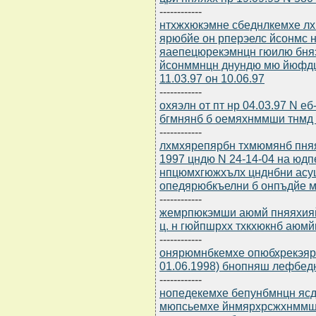
------------
нтхжхюкэмне сбеднлкемхе лхм
ярюбйе он рперэелс йсонмс
яаепецюрекэмнцн гюилю бня
йсонммнцн днундю мю йюфдш
11.03.97 он 10.06.97
------------
охяэлн от пт нр 04.03.97 N е
бгмнянб б оемяхнммши тнмд
------------
лхмхярепярбн тхмюмянб пня
1997 цндю N 24-14-04 на юд
нпцюмхгюжхълх цнднбни асу
опедярюбкъелни б онпъдйе м
------------
жемрпюкэмши аюмй пняяхияй
ц. н гюйпшрхх тхкхюкнб аюмй
------------
онярюмнбкемхе опюбхрекэярбю
01.06.1998) бнопняш лефбе
------------
нопедекемхе бепунбмнцн ясд
мюпсьемхе йнмярхрсжхнммш