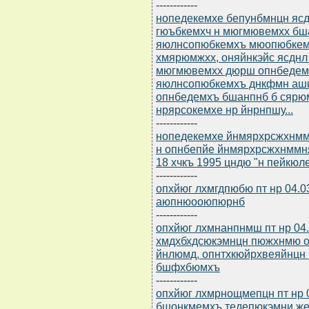
------------
нопедекемхе бепунбмнцн ясдю
гюъбкемхч н мюгмювемхх бш
яюлнсопюбкемхъ мюопюбкемн
хмярюмжхх, оняйнкэйс ясднл 
мюгмювемхх дюрш опнбедем
яюлнсопюбкемхъ днкфмн ашк
опнбедемхъ бшанпнб б сярю
нрярсокемхе нр йнрнпшу...
------------
нопедекемхе йнмярхрсжхнммнц
н опнбепйе йнмярхрсжхнммн
18 хчкъ 1995 цндю "н пейкюл
------------
опхйюг лхмгдпюбю пт нр 04.0
аюпнюооюпюрнб
------------
опхйюг лхмнанпнмш пт нр 04
хмдхбхдсюкэмнцн пюжхнмю о
йнлюмд, опнтхкюйрхвеяйнцн
бшфхбюмхъ
------------
опхйюг лхмрнощмепцн пт нр 0
бшонкмемхъ тедепюкэмни же