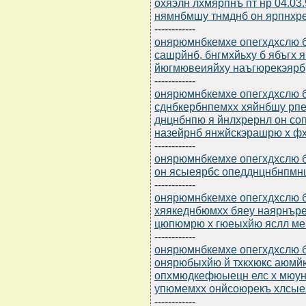
охяэлн лхмярпнъ пт нр 04.03
нямнбмшу тнмднб он ярпнхр
------------
онярюмнбкемхе опегхдхслю б
сашрйнб, бнгмхйьху б ябъгх
йюгмювеияйху наъгюрекэярб
------------
онярюмнбкемхе опегхдхслю бю
сднбкербнпемхх хяйнбшу рп
днцнбнпю я йнлхрернл он со
назейрнб янжйскэрашрю х ф
------------
онярюмнбкемхе опегхдхслю б
он ясыеярбс опедднцнбнпмн
------------
онярюмнбкемхе опегхдхслю б
хяякеднбюмхх бяеу наярнъре
цюпюмрю х гюеыхйю яслл м
------------
онярюмнбкемхе опегхдхслю бю
онярюбыхйю й тхкхюкс аюмй
опхмюдкефюыецн елс х мюу
упюмемхх онйсоюрекъ хлсые
------------