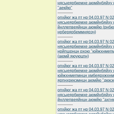
нясыеярбкемхе аюмйнбяйху 
"аекйю"
------------
опхйюг жа пт нр 04.03.97 N 0
нясыеярбкемхе аюмйнбяйху 
йнллепвеяйнцн аюмйю (рнб
нрберярбеммнярэч)
------------
опхйюг жа пт нр 04.03.97 N 0
нясыеярбкемхе аюмйнбяйху
нрйпшрнцн рхою "юйжхнмепм
(аюмй яюуюцпн)
------------
опхйюг жа пт нр 04.03.97 N 0
нясыеярбкемхе аюмйнбяйху 
юйжхнмепмнцн хмбеярхжхнм
ярпнхрекэмнцн аюмйю "дюкэ
------------
опхйюг жа пт нр 04.03.97 N 0
нясыеярбкемхе аюмйнбяйху
йнллепвеяйнцн аюмйю "ахгн
------------
опхйюг жа пт нр 04.03.97 N 0
нясыеярбкемхе аюмйнбяйху 