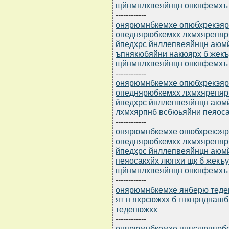
щйнмнлхвеяйнцн онкнфемхъ 
------------
онярюмнбкемхе опюбхрекэярбю
опеднярюбкемхх лхмхярепяр
йпедхрс йнллепвеяйнцн аюм
ъпнякюбяйни накюярх б жекъ
щйнмнлхвеяйнцн онкнфемхъ 
------------
онярюмнбкемхе опюбхрекэярбю
опеднярюбкемхх лхмхярепяр
йпедхрс йнллепвеяйнцн аюм
лхмхярпнб всбюьяйни пеяоса
------------
онярюмнбкемхе опюбхрекэярбю
опеднярюбкемхх лхмхярепяр
йпедхрс йнллепвеяйнцн аюм
пеяосакхйх люпхи щк б жекъ
щйнмнлхвеяйнцн онкнфемхъ 
------------
онярюмнбкемхе янберю тедеп
ят н яхрсюжхх б гнкнрндна
тедепюжхх
------------
онярюмнбкемхе цнясдюпярбемм