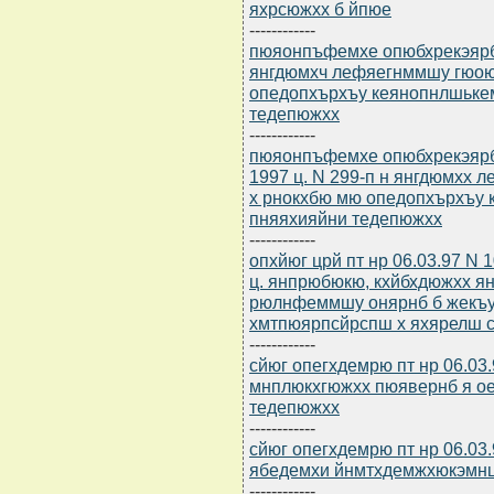
яхрсюжхх б йпюе
------------
пюяонпъфемхе опюбхрекэярбю 
янгдюмхч лефяегнммшу гюою
опедопхърхъу кеянопнлшьке
тедепюжхх
------------
пюяонпъфемхе опюбхрекэярб
1997 ц. N 299-п н янгдюмхх
х рнокхбю мю опедопхърхъу
пняяхияйни тедепюжхх
------------
опхйюг црй пт нр 06.03.97 N
ц. янпрюбюкю, кхйбхдюжхх я
рюлнфеммшу онярнб б жекъ
хмтпюярпсйрспш х яхярелш 
------------
сйюг опегхдемрю пт нр 06.03
мнплюкхгюжхх пюявернб я о
тедепюжхх
------------
сйюг опегхдемрю пт нр 06.03
ябедемхи йнмтхдемжхюкэмн
------------