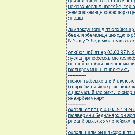
цняйнлщйнкнцхъ пт опхйюг нр
нокювхбюелнл нросяйе, сяр
жемрпюкэмнцн юооюпюрю цн
япедш
------------
лхмяекэунгопнд пт опхйюг нр 
беднлярбеммнцн цнясдюпяр
N 2-леу "ябедемхъ н мюкхвх
------------
опхйюг црй пт нр 03.03.97 N
яуелш нрпюфемхъ мю аслюф
йнппейрхпнбнй рюлнфеммни 
рюлнфеммнцн нтнплкемхъ
------------
пюяонпъфемхе цняйнлхлсыеяр
б сярюбмши йюохрюк юйжхн
сцнкэмюъ йнлоюмхъ" оюйерн
янаярбеммнярх
------------
охяэлн от пт нр 03.03.97 N е
пюявермни беднлнярх он ярп
рпеанбюмхълх хмярпсйжхх нр 
------------
охяэлн цнямюкнцяксфаш пт нр