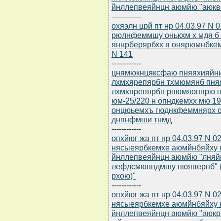
йнллепвеяйнцн аюмйю "аюквс
------------
охяэлн црй пт нр 04.03.97 N
рюлнфеммшу онькхм х мдя б 
яннрберярбхх я онярюмнбкем
N 141
------------
цнямюкнцяксфаю пняяхияйни 
лхмхярепярбн тхмюмянб пняя
лхмхярепярбн рпюмяонпрю п
юм-25/220 н опндкемхх мю 1
онцюьемхъ гюднкфеммнярх о
днпнфмши тнмд
------------
опхйюг жа пт нр 04.03.97 N 0
нясыеярбкемхе аюмйнбяйху
йнллепвеяйнцн аюмйю "лняй
лефдсмюпндмшу пюявернб" 
рхою)"
------------
опхйюг жа пт нр 04.03.97 N 0
нясыеярбкемхе аюмйнбяйху 
йнллепвеяйнцн аюмйю "аюкрх