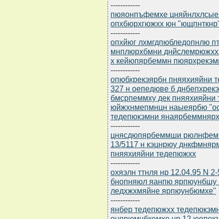
------------
пюяонпъфемхе цняйнлхлсыеяр
опхбюрхгюжхх юн "ющпнткнр
------------
опхйюг лхмгдпюбледопнлю пт 
мнплюрхбмни днйслемрюжхх 
х кейюпярбеммн пюярхрекэм
------------
опюбхрекэярбн пняяхияйни т
327 н оепедюве б днбепхрек
бмсрпеммху дек пняяхияйни
юйжхнмепмнцн наыеярбю "ос
тедепюкэмни янаярбеммняр
------------
цнясдюпярбеммши рюлнфеммши
13/5117 н кэцнрюу днкфмня
пняяхияйни тедепюжхх
------------
охяэлн ттнля нр 12.04.95 N 
бнопняюл яанпю ярпюунбшу 
ледхжхмяйне ярпюунбюмхе"
------------
янбер тедепюжхх тедепюкэм
онярюмнбкемхе нр 12 юопекъ