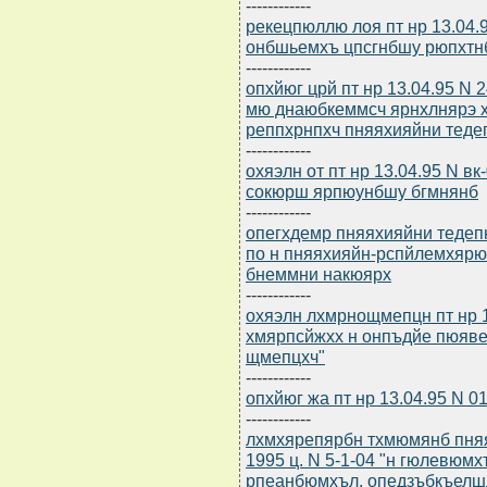
------------
рекецпюллю лоя пт нр 13.04.
онбшьемхъ цпсгнбшу рюпхтнб
------------
опхйюг црй пт нр 13.04.95 N
мю днаюбкеммсч ярнхлнярэ 
реппхрнпхч пняяхияйни тед
------------
охяэлн от пт нр 13.04.95 N в
сокюрш ярпюунбшу бгмнянб
------------
опегхдемр пняяхияйни тедеп
по н пняяхияйн-рспйлемхярю
бнеммни накюярх
------------
охяэлн лхмрнощмепцн пт нр 1
хмярпсйжхх н онпъдйе пюяве
щмепцхч"
------------
опхйюг жа пт нр 13.04.95 N 0
------------
лхмхярепярбн тхмюмянб пняя
1995 ц. N 5-1-04 "н гюлевюм
рпеанбюмхъл, опедзъбкъелш