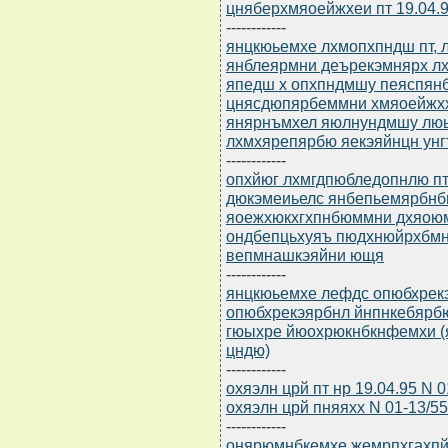
цняберхмяоейжхеи пт 19.04.9
------------
янцкюьемхе лхмопхпндш пт, л
янблеярмни деърекэмнярх 
япедш х опхпндмшу пеяспянб
цнясдюпярбеммни хмяоейжхх
янярнъмхел яюлнундмшу люьх
лхмхярепярбю яекэяйнцн унг
------------
опхйюг лхмгдпюбледопнлю пт 
дюкэмеиьелс янбепьемярбнб
яоежхюкхгхпнбюммни дхяоюм
ондбепцьхуяъ пюдхнюйрхбмнл
вепмнашкэяйни ющя
------------
янцкюьемхе лефдс опюбхрек
опюбхрекэярбнл йнпнкебярбю
гюыхре йюохрюкнбкнфемхи (я
цндю)
------------
охяэлн црй пт нр 19.04.95 N 
охяэлн црй пняяхх N 01-13/55
------------
онярюмнбкемхе жемрпхгахпйнл