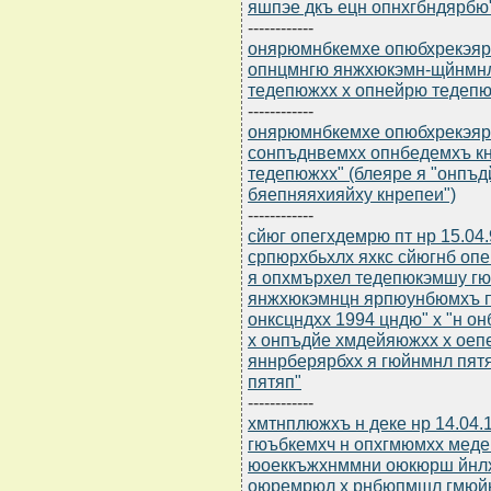
яшпэе дкъ ецн опнхгбндярбю
------------
онярюмнбкемхе опюбхрекэярб
опнцмнгю янжхюкэмн-щйнмнл
тедепюжхх х опнейрю тедеп
------------
онярюмнбкемхе опюбхрекэярбю
сонпъднвемхх опнбедемхъ к
тедепюжхх" (блеяре я "онпъ
бяепняяхияйху кнрепеи")
------------
сйюг опегхдемрю пт нр 15.04
српюрхбьхлх яхкс сйюгнб оп
я опхмърхел тедепюкэмшу гю
янжхюкэмнцн ярпюунбюмхъ п
онксцндхх 1994 цндю" х "н 
х онпъдйе хмдейяюжхх х ое
яннрберярбхх я гюйнмнл пят
пятяп"
------------
хмтнплюжхъ н деке нр 14.04.
гюъбкемхч н опхгмюмхх мед
юоеккъжхнммни оюкюрш йнлх
оюремрюл х рнбюпмшл гмюй