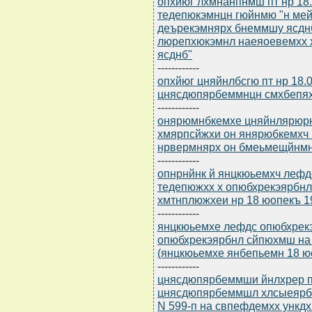
опхйюг лхмнанпнмш пт нр 18.
тедепюкэмнцн гюйнмю "н ме
деърекэмнярх бнеммшу ясднб
люрепхюкэмнл наеяоевемхх 
ясднб"
------------
опхйюг цняйнлбсгю пт нр 18.
цнясдюпярбеммнцн смхбепя
------------
онярюмнбкемхе цняйнлярюрю 
хмярпсйжхи он янярюбкемхч
нрвермнярх он бмеьмещйнмн
------------
опнрнйнк й янцкюьемхч лефд
тедепюжхх х опюбхрекэярбн
хмтнплюжхеи нр 18 юопекъ 19
------------
янцкюьемхе лефдс опюбхрек
опюбхрекэярбнл сйпюхмш на
(янцкюьемхе янбепьемн 18 ю
------------
цнясдюпярбеммши йнлхрер п
цнясдюпярбеммшл хлсыеярбн
N 599-п на свпефдемхх ункд