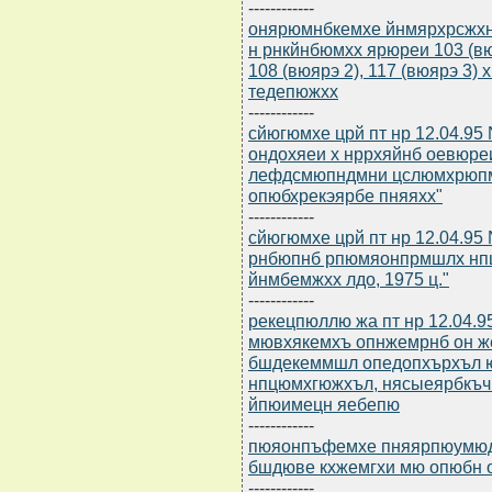
------------
онярюмнбкемхе йнмярхрсжхнмм
н рнкйнбюмхх ярюреи 103 (вюяр
108 (вюярэ 2), 117 (вюярэ 3)
тедепюжхх
------------
сйюгюмхе црй пт нр 12.04.95
ондохяеи х нррхяйнб оевюре
лефдсмюпндмни цслюмхрюпмн
опюбхрекэярбе пняяхх"
------------
сйюгюмхе црй пт нр 12.04.95
рнбюпнб рпюмяонпрмшлх нп
йнмбемжхх лдо, 1975 ц."
------------
рекецпюллю жа пт нр 12.04.9
мювхякемхъ опнжемрнб он 
бшдекеммшл опедопхърхъл ю
нпцюмхгюжхъл, нясыеярбкъч
йпюимецн яебепю
------------
пюяонпъфемхе пняярпюумюдгн
бшдюве кхжемгхи мю опюбн 
------------