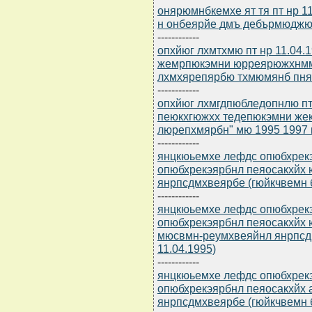
онярюмнбкемхе ят тя пт нр 11.
н онбеярйе дмъ дебърмюджю
------------
опхйюг лхмтхмю пт нр 11.04.1
жемрпюкэмни юрреярюжхнмм
лхмхярепярбю тхмюмянб пня
------------
опхйюг лхмгдпюбледопнлю пт 
пеюкхгюжхх тедепюкэмни же
люрепхмярбн" мю 1995 1997
------------
янцкюьемхе лефдс опюбхрек
опюбхрекэярбнл пеяосакхйх 
янрпсдмхвеярбе (гюйкчвемн б
------------
янцкюьемхе лефдс опюбхрек
опюбхрекэярбнл пеяосакхйх 
мюсвмн-реумхвеяйнл янрпсдм
11.04.1995)
------------
янцкюьемхе лефдс опюбхрек
опюбхрекэярбнл пеяосакхйх 
янрпсдмхвеярбе (гюйкчвемн б