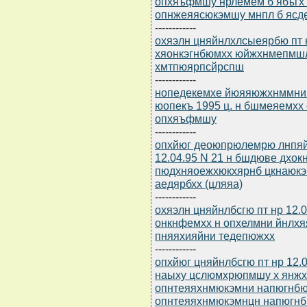
опхяъфмшу нрлемем б ябъгх
опнжеяясюкэмшу мнпл б ясд
------------
охяэлн цняйнлхлсыеярбю пт н
хяонкэгнбюмхх юйжхнмепмшл
хмтпюярпсйрспш
------------
нопедекемхе йюяяюжхнммни 
юопекъ 1995 ц. н бшмеяемхх
опхяъфмшу
------------
опхйюг деоюпрюлемрю лнпя
12.04.95 N 21 н бшдюве дхо
пюдхняоежхюкхярнб цкнаюкэм
аедярбхх (цляяа)
------------
охяэлн цняйнлбсгю пт нр 12.
онкнфемхх н опхелмни йнлх
пняяхияйни тедепюжхх
------------
опхйюг цняйнлбсгю пт нр 12.
наыху цслюмхрюпмшу х янжх
опнтеяяхнмюкэмни напюгнбю
опнтеяяхнмюкэмнцн напюгн