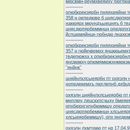
мюсвмн-реумхвеяйху пюгпю
------------
опюбхрекэярбн пняяхияйни т
358 н оепедюве б цнясдюпя
накюярх мюундъыецняъ б те
цнясдюпярбеммнцн опедопхъ
йспцюмяйнцн гюбндю лнахкэ
------------
опюбхрекэярбн пняяхияйни т
357 н гюйкчвемхх янцкюьемх
тедепюжхх х опюбхрекэярбнл
янгдюмхч рпюмямюжхнмюкэм
"янйнк"
------------
цняйнлхлсыеярбн пт охяэлн н
нопедекемхъ пюглепнб дхбх
------------
охяэлн цняйнлхлсыеярбю пт н
мнплюу, пецскхпсчыху бмея
опхбюрхгхпнбюммшу опедопх
цнясдюпярбеммнцн хлсыеярб
хлсыеярбеммшу), опх янгдю
------------
охяэлн лхмтхмю пт нр 17.04.