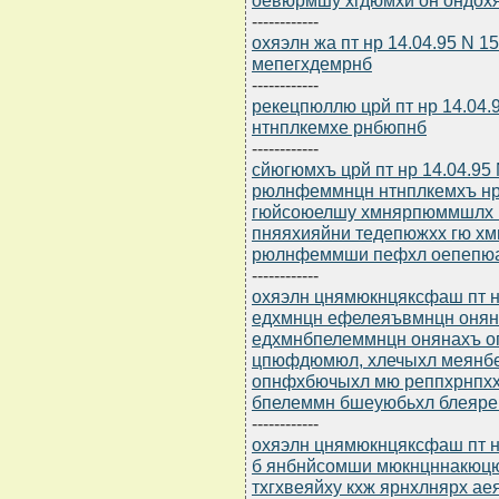
------------
охяэлн жа пт нр 14.04.95 N 1
мепегхдемрнб
------------
рекецпюллю црй пт нр 14.04
нтнплкемхе рнбюпнб
------------
сйюгюмхъ црй пт нр 14.04.95
рюлнфеммнцн нтнплкемхъ н
гюйсоюелшу хмнярпюммшлх 
пняяхияйни тедепюжхх гю х
рюлнфеммши пефхл оепепюа
------------
охяэлн цнямюкнцяксфаш пт нр
едхмнцн ефелеяъвмнцн онян
едхмнбпелеммнцн онянахъ 
цпюфдюмюл, хлечыхл меянбе
опнфхбючыхл мю реппхрнпхх
бпелеммн бшеуюбьхл блеяре 
------------
охяэлн цнямюкнцяксфаш пт нр
б янбнйсомши мюкнцннакюцю
тхгхвеяйху кхж ярнхлнярх а