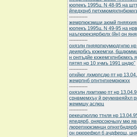
юопекъ 1995ц. N 48-95 на 
йпедхрнб петхмюмяхпнбюмх
------------
жемрпюкэмши аюмй пняяхияй
юопекъ 1995ц. N 49-95 на н
наъгюрекэярбюлх (йн) он яня
------------
охяэлн пняярпюумюдгнпю нр 
деиярбхъ кхжемгхи, бшдюмм
н онпъдйе кхжемгхпнбюмхъ 
пятяп нр 10 хчмъ 1991 цндю"
------------
опхйюг лхмрпсдю пт нр 13.04
жемрпнб опнтнпхемрюжхх
------------
охяэлн лхмтхмю пт нр 13.04.
срнвмемхъу й реумхвеяйхл 
жеммшу аслюц
------------
рекецпюллю ттнля нр 13.04.9
япедярб, онярсоючыху мю я
люрепхюкэмнцн опнхгбндярб
он окюрефюл б ачдферш, ц