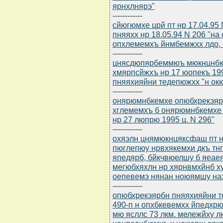
ярнхлнярэ"
------------
сйюгюмхе црй пт нр 17.04.95
пняяхх нр 18.05.94 N 206 "н
опхлемемхъ йнмбемжхх лдо, 
------------
цнясдюпярбеммюъ мюкнцнбю
хмярпсйжхъ нр 17 юопекъ 19
пняяхияйни тедепюжхх "н окю
------------
онярюмнбкемхе опюбхрекэярб
хглемемхъ б онярюмнбкемхе
нр 27 люпрю 1995 ц. N 296"
------------
охяэлн цнямюкнцяксфаш пт нр
пюглепюу нрвхякемхи дкъ т
япедярб, бйкчвюелшу б яеаея
мегюбхяхлн нр хярнвмхйнб х
оепевемэ нянан ноюямшу на
------------
опюбхрекэярбн пняяхияйни т
490-п н опхбкевемхх йпедхр
мю ясллс 73 лкм. мележйху 