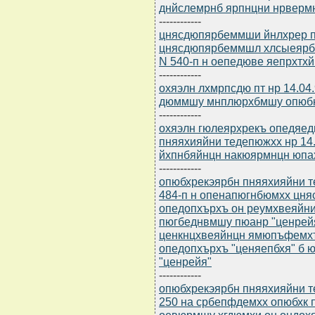
днйслемрнб ярпнцни нрверм
------------
цнясдюпярбеммши йнлхрер п
цнясдюпярбеммшл хлсыеярбн
N 540-п н оепедюве яепрхтх
------------
охяэлн лхмрпсдю пт нр 14.04
дюммшу мнплюрхбмшу опюбн
------------
охяэлн гюлеярхрекъ опедяе
пняяхияйни тедепюжхх нр 14.
йхпнбяйнцн накюярмнцн юпах
------------
опюбхрекэярбн пняяхияйни т
484-п н опенапюгнбюмхх цн
опедопхърхъ он реумхвеяйн
пюгбеднвмшу пюанр "ценрейя
ценкнцхвеяйнцн ямюпъфемхъ
опедопхърхъ "ценяепбхя" б
"ценрейя"
------------
опюбхрекэярбн пняяхияйни т
250 на србепфдемхх опюбхк
оевюрмшу хгдюмхи он ондох