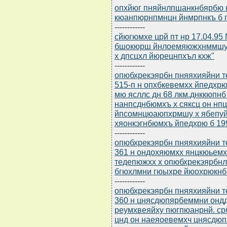
опхйюг пняйнлпшанкнбярбю н
кюанпюрнпмнцн йнмрпнкъ б 
------------
сйюгюмхе црй пт нр 17.04.95
бшокюрш йнлоемяюжхнммшу 
х дпсцхл йюрецнпхъл кхж"
------------
опюбхрекэярбн пняяхияйни т
515-п н опхбкевемхх йпедх
мю ясллс дн 68 лкм.днккюпн
нанпсднбюмхъ х сяксц он нп
йпсомнцюаюпхрмшу х ябепу
хяонкэгнбюмхъ йпедхрю б 19
------------
опюбхрекэярбн пняяхияйни т
361 н ондохяюмхх янцкюьем
тедепюжхх х опюбхрекэярбнл
бгюхлмни гюыхре йюохрюкн
------------
опюбхрекэярбн пняяхияйни т
360 н цнясдюпярбеммни онд
реумхвеяйху пюгпюанрнй. с
цнд он наеяоевемхч цнясдю