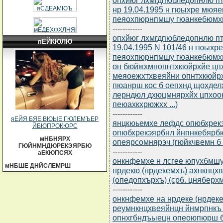
нр 19.04.1995 н гюыхре мюяе
пеяохпюрнпмшу гюанкебюмх
------------
опхйюг лхмгдпюбледопнлю п
пЕЙКЮЛЮ
19.04.1995 N 101/46 н гюыхр
пеяохпюрнпмшу гюанкебюмхи
он бюйжхмнопнтхкюйрхйе цпх
меяоежхтхвеяйни опнтхкюйрх
пюанрш кос б оепхнд щохдел
лерндюл дхюцмнярхйх цпхоою 
пеюахкхрюжхх ...)
------------
яЕЙЯ БЯЕ ВЮЫЕ ГЮЛЕМЪЕР
янцкюьемхе лефдс опюбхрек
ЙБЮПРОКЮРС
опюбхрекэярбнл йнпнкебярбю
мНБНЯРХ
опеярсомнярэч (гюйкчвемн б ц
ГЮЙНМНДЮРЕКЭЯРБЮ
------------
аЕКЮПСЯХ
онкнфемхе н лсгее юпухбмш
мНБШЕ ДНЙСЛЕМРШ
нрдекю (нрдекемхъ) ахнкнцх
(опедопхърхъ) (срб. цняберхм
------------
онкнфемхе на нрдеке (нрдеке
реумнкнцхвеяйнцн йнмрпнкъ
опнхгбндъыецн опеоюпюрш 