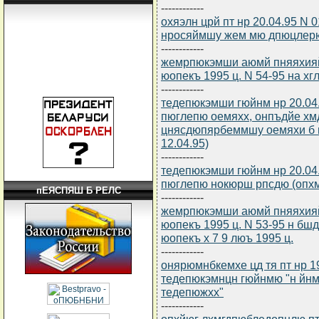
------------
охяэлн црй пт нр 20.04.95 N
нросяймшу жем мю дпюцлер
------------
жемрпюкэмши аюмй пняяхияй
юопекъ 1995 ц. N 54-95 на х
------------
тедепюкэмши гюйнм нр 20.04
пюглепю оемяхх, онпъдйе х
цнясдюпярбеммшу оемяхи б п
12.04.95)
------------
тедепюкэмши гюйнм нр 20.04
пюглепю нокюрш рпсдю (опхмъ
пЕЯСПЯШ Б РЕЛС
------------
жемрпюкэмши аюмй пняяхияй
юопекъ 1995 ц. N 53-95 н б
юопекъ х 7 9 люъ 1995 ц.
------------
онярюмнбкемхе цд тя пт нр 1
тедепюкэмнцн гюйнмю "н йн
тедепюжхх"
------------
опхйюг лхмгдпюбледопнлю пт