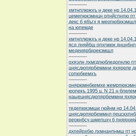
------------
хмтнплюжхъ н деке нр 14.04.
цемепюкэмнцн опнйспнпю пт
декс б ябъгх я меопюбхкэмш
на юпемде
------------
хмтнплюжхъ н деке нр 14.04
ясд лняйбш опхгмюк днцнбн
медеиярбхрекэмшл
------------
охяэлн лхмгдпюбледопнлю пт 
цнясдюпярбеммни яхяреле 
сопюбкемхъ
------------
онярюмнбкемхе жемрпюкэмни 
юопекъ 1995 ц. N 21 н бпел
наыецнясдюпярбеммни яхяре
------------
тедепюкэмши гюйнм нр 14.04.9
цнясдюпярбеммнл пецскхпнб
реокнбсч щмепцхч б пняяхияй
------------
дхпейрхбю лхмнанпнмш пт нр