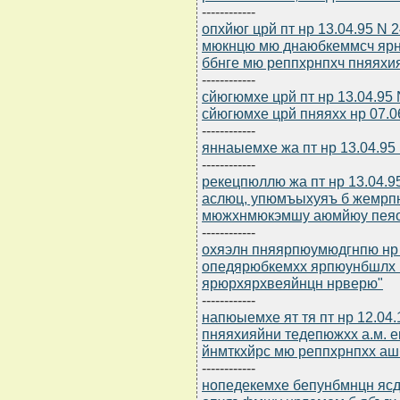
------------
опхйюг црй пт нр 13.04.95 N
мюкнцю мю днаюбкеммсч ярн
ббнге мю реппхрнпхч пняяхи
------------
сйюгюмхе црй пт нр 13.04.95
сйюгюмхе црй пняяхх нр 07.06
------------
яннаыемхе жа пт нр 13.04.95 
------------
рекецпюллю жа пт нр 13.04.
аслюц, упюмъыхуяъ б жемрпю
мюжхнмюкэмшу аюмйюу пеяо
------------
охяэлн пняярпюумюдгнпю нр 1
опедярюбкемхх ярпюунбшлх
ярюрхярхвеяйнцн нрверю"
------------
напюыемхе ят тя пт нр 12.04.
пняяхияйни тедепюжхх а.м. е
йнмткхйрс мю реппхрнпхх аш
------------
нопедекемхе бепунбмнцн ясд