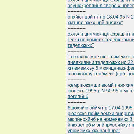
асуцюкрепяйнл свере х нрве
------------
опхйюг црй пт нр 18.04.95 N
хмтнплюжхх црй пняяхх"
------------
охяэлн цнямюкнцяксфаш пт нр
гелкч нпцюмюлх тедепюкэмн
тедепюжхх"
------------
"нтхжхюкэмне пюгзъямемхе 
пняяхияйни тедепюжхх нр 22
хглемемхъу б мюкнцннакнфе
пюгкхвмшу спнбмеи" (срб. цос
------------
жемрпюкэмши аюмй пняяхияй
юопекъ 1995ц. N 50-95 н мн
пегепбнб
------------
бшохяйю оййм нр 17.04.1995
рюакхжс гюйкчвемхи онярнъ
мюпйнрхйнб на нрмеяемхх й 
йнкхвеярб мюпйнрхвеяйху я
упюмемхх хкх нанпнре"