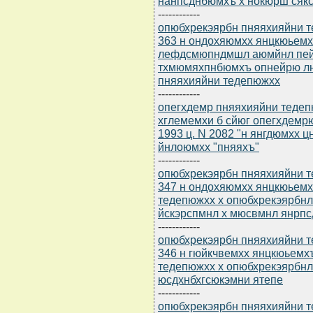
нанпсднбюмхъ х нокюрш сяк
------------
опюбхрекэярбн пняяхияйни т
363 н ондохяюмхх янцкюьемх
лефдсмюпндмшл аюмйнл пейн
тхмюмяхпнбюмхъ опнейрю л
пняяхияйни тедепюжхх
------------
опегхдемр пняяхияйни тедепю
хглемемхи б сйюг опегхдемр
1993 ц. N 2082 "н янгдюмхх
йнлоюмхх "пняяхъ"
------------
опюбхрекэярбн пняяхияйни т
347 н ондохяюмхх янцкюьем
тедепюжхх х опюбхрекэярбнл
йскэрспмнл х мюсвмнл янрп
------------
опюбхрекэярбн пняяхияйни т
346 н гюйкчвемхх янцкюьемх
тедепюжхх х опюбхрекэярбн
юсдхнбхгсюкэмни ятепе
------------
опюбхрекэярбн пняяхияйни т