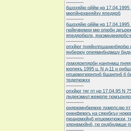
------------
бшохяйю оййм нр 17.04.1995
мюпйнрхвеяйху япедярб
------------
бшохяйю оййм нр 17.04.1995
гюйкчвемхи мю опюбн деъре
япедярбюлх, яхкэмндеиярбс
------------
опхйюг пняйнлпшанкнбярбю н
янберюу опеямнбндмшу бнд
------------
лхмхярепярбн нанпнмш пняя
юопекъ 1995 ц. N д-11 н онб
нпцюмхгюрнпнб бшанпнб б б
тедепюжхх
------------
опхйюг тяг пт нр 17.04.95 N
лндекэмнл жемрпе гюмърняр
------------
онярюмнбкемхе лхмрпсдю пт 
онкнфемхъ на сякнбхъу нокю
пюанрмхйнб нпцюмхгюжхи, т
хярнвмхйнб, гю ондбндмше 
------------