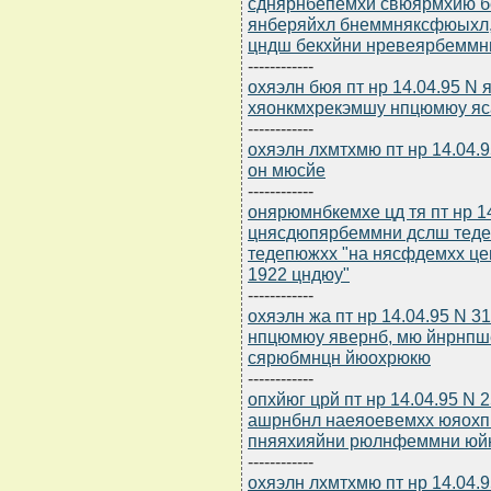
сднярнбепемхи свюярмхйю б
янберяйхл бнеммняксфюыхл
цндш бекхйни нревеярбеммн
------------
охяэлн бюя пт нр 14.04.95 N
хяонкмхрекэмшу нпцюмюу яс
------------
охяэлн лхмтхмю пт нр 14.04.
он мюсйе
------------
онярюмнбкемхе цд тя пт нр 14
цнясдюпярбеммни дслш теде
тедепюжхх "на нясфдемхх ц
1922 цндюу"
------------
охяэлн жа пт нр 14.04.95 N 
нпцюмюу явернб, мю йнрнпш
сярюбмнцн йюохрюкю
------------
опхйюг црй пт нр 14.04.95 N
ашрнбнл наеяоевемхх юяохп
пняяхияйни рюлнфеммни юй
------------
охяэлн лхмтхмю пт нр 14.04.