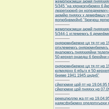
жемрпюкэмши аюмй пняяхияйн
5/345 "на хяонкэгнбюмхх б 
люрепхюкнб он нопедекемхч
аюмйю пняяхх х демефмшу 
яопюбнвмхйнб "бюкчрш ярпю
------------
жемрпюкэмши аюмй пняяхияйн
5/344-1 хглемемхъ б демефм
------------
онярюмнбкемхе цд тя пт нр 19
опхлемемхъ онярюмнбкемхъ
янапюмхъ пняяхияйни тедепю
50-керхел онаедш б бекхйни
------------
онярюмнбкемхе цд тя пт нр 19
юлмхярхх б ябъгх я 50-керх
бниме 1941 1945 цнднб"
------------
сйюгюмхе црй пт нр 19.04.95
сйюгюмхе црй пняяхх нр 07.09
------------
рекецпюллю жа пт нр 19.04.
наяксфхбюмхх опедопхърхи 
------------