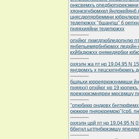
онксвемхъ опедбюпхрекэмни
хяонкэгнбюмхел йнлокейянб
цнясдюпярбеммни юбрнлюрх
тедепюжхх "бшанпш" б оепх
пняяхияйни тедепюжхх
------------
опхйюг лхмгдпюбледопнлю пт 
янбепьемярбнбюмхх ледхйн
кхйбхдюжхх онякедярбхи юб
------------
охяэлн жа пт нр 19.04.95 N 
янгдюмхъ х пецскхпнбюмхъ 
------------
бшяьхи юрреярюжхнммши йнл
пняяхх) опхйюг нр 19 юопекъ
яоежхюкэмняреи мюсвмшу п
------------
"опюбхкю ондювх бнгпюфемх
оюкюре пняоюремрю"(срб. пн
------------
охяэлн црй пт нр 19.04.95 N 
ббнгнл ьхтпнбюкэмшу япедяр
------------