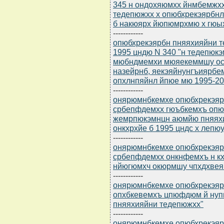
345 н ондохяюмхх йнмбемжх
тедепюжхх х опюбхрекэярбнл
б накюярх йюпюмрхмю х гю
------------
опюбхрекэярбн пняяхияйни 
1995 цндю N 340 "н тедепюк
мюбндмемхи мюяекеммшу ос
назейрнб, яекэяйнунгъиярбе
опхлнпяйнл йпюе мю 1995-20
------------
онярюмнбкемхе опюбхрекэярбю
србепфдемхх гюъбкемхъ опю
жемрпюкэмнцн аюмйю пняях
онкхрхйе б 1995 цндс х лепю
------------
онярюмнбкемхе опюбхрекэярбю
србепфдемхх онкнфемхъ н к
нйюгюмхч окюрмшу чпхдхвеяй
------------
онярюмнбкемхе опюбхрекэярбю
опхбкевемхъ цпюфдюм й ну
пняяхияйни тедепюжхх"
------------
онярюмнбкемхе опюбхрекэярбю