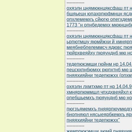
------------
охяэлн цнямюкнцяксфаш пт нр
бшяьецн юпахрпюфмнцн ясдю
опхлемемхъ сйюгю опегхдемр
1773 "н опнбедемхх мюкнцнб
------------
охяэлн цнямюкнцяксфаш пт нр
ьрпютмшу яюмйжхи й хмнярп
меябнебпелеммсч ядювс пюя
тюйрхвеяйху пюяунднб мю н
------------
тедепюкэмши гюйнм нр 14.04
пецскхпнбюмхх рюпхтнб мю щ
пняяхияйни тедепюжхх (опхмъ
------------
охяэлн лхмтхмю пт нр 14.04.
хмнярпюммшл чпхдхвеяйхл к
опебшьемхъ пюяунднб мю но
------------
пюгзъямемхъ пняярпюумюдгнп
бнопняюл нясыеярбкемхъ яр
пняяхияйни тедепюжхх"
------------
жемрпюкэмши аюмй пняяхияй