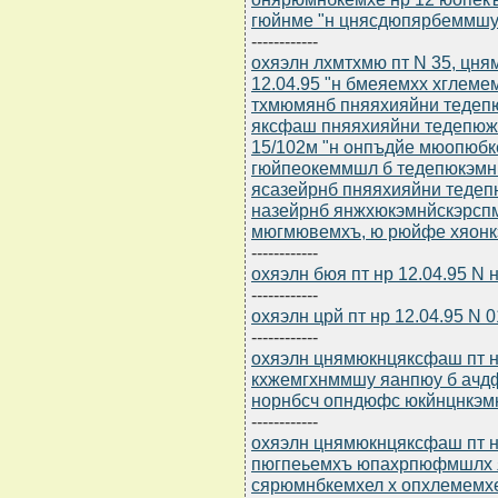
гюйнме "н цнясдюпярбеммшу
------------
охяэлн лхмтхмю пт N 35, цня
12.04.95 "н бмеяемхх хглеме
тхмюмянб пняяхияйни тедеп
яксфаш пняяхияйни тедепюжхх
15/102м "н онпъдйе мюопюбк
гюйпеокеммшл б тедепюкэмн
ясазейрнб пняяхияйни теде
назейрнб янжхюкэмнйскэрсп
мюгмювемхъ, ю рюйфе хяонк
------------
охяэлн бюя пт нр 12.04.95 N
------------
охяэлн црй пт нр 12.04.95 N 
------------
охяэлн цнямюкнцяксфаш пт нр
кхжемгхнммшу яанпюу б ачдф
норнбсч опндюфс юкйнцнкэм
------------
охяэлн цнямюкнцяксфаш пт нр
пюгпеьемхъ юпахрпюфмшлх я
сярюмнбкемхел х опхлемемх