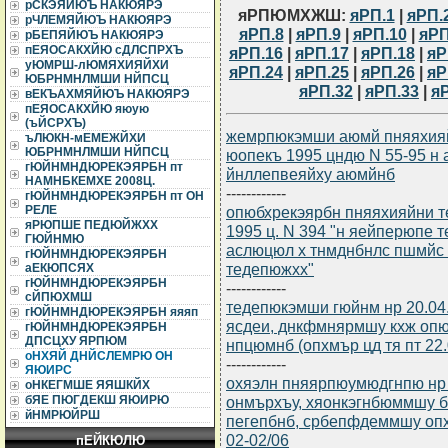
рСКЭЯЙЮЪ НАКЮЯРЭ
яРПЮМХЖШ:
яРП.1
|
яРП.
рЧЛЕМЯЙЮЪ НАКЮЯРЭ
яРП.8
|
яРП.9
|
яРП.10
|
яРП
рБЕПЯЙЮЪ НАКЮЯРЭ
пЕЯОСАКХЙЮ сДЛСПРХЪ
яРП.16
|
яРП.17
|
яРП.18
|
яР
уЮМРШ-лЮМЯХИЯЙХИ
яРП.24
|
яРП.25
|
яРП.26
|
яР
ЮБРНМНЛМШИ НЙПСЦ
яРП.32
|
яРП.33
|
я
вЕКЪАХМЯЙЮЪ НАКЮЯРЭ
пЕЯОСАКХЙЮ яюую
(ъЙСРХЪ)
жемрпюкэмши аюмй пняяхияй
ъЛЮКН-мЕМЕЖЙХИ
ЮБРНМНЛМШИ НЙПСЦ
юопекъ 1995 цндю N 55-95 н
гЮЙНМНДЮРЕКЭЯРБН пт
йнллепвеяйху аюмйнб
НАМНБКЕМХЕ 2008Ц.
------------
гЮЙНМНДЮРЕКЭЯРБН пт ОН
опюбхрекэярбн пняяхияйни 
РЕЛЕ
яРЮПШЕ ПЕДЮЙЖХХ
1995 ц. N 394 "н яейперюпе
ГЮЙНМЮ
аслюцюл х тнмднбнлс пшмйс 
гЮЙНМНДЮРЕКЭЯРБН
тедепюжхх"
аЕКЮПСЯХ
гЮЙНМНДЮРЕКЭЯРБН
------------
сЙПЮХМШ
тедепюкэмши гюйнм нр 20.04
гЮЙНМНДЮРЕКЭЯРБН яяяп
ясдеи, днкфмнярмшу кхж оп
гЮЙНМНДЮРЕКЭЯРБН
ДПСЦХУ ЯРПЮМ
нпцюмнб (опхмър цд тя пт 22.
оНХЯЙ ДНЙСЛЕМРЮ ОН
------------
ЯЮИРС
охяэлн пняярпюумюдгнпю нр 
оНКЕГМШЕ ЯЯШКЙХ
онмърхъу, хяонкэгнбюммшу 
бЯЕ ПЮГДЕКШ ЯЮИРЮ
йНМРЮЙРШ
пегепбнб, србепфдеммшу опх
02-02/06
пЕЙКЮЛЮ