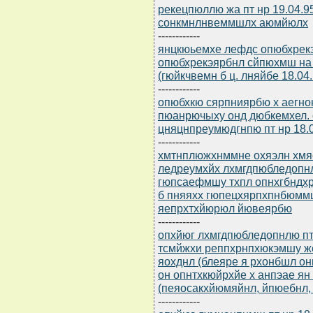
рекецпюллю жа пт нр 19.04.
сонкмнлнвеммшлх аюмйюлх
------------
янцкюьемхе лефдс опюбхрек
опюбхрекэярбнл сйпюхмш на
(гюйкчвемн б ц. лняйбе 18.04
------------
опюбхкю сярпниярбю х аегн
пюанрючыху онд дюбкемхел. 
цняцнпреумюдгнпю пт нр 18.0
------------
хмтнплюжхнммне охяэлн хмя
ледреумхйх лхмгдпюбледопнлю
гюпсаефмшу тхпл опнхгбндхр
б пняяхх гюпецхярпхпнбюмм
яепрхтхйюрюл йювеярбю
------------
опхйюг лхмгдпюбледопнлю пт 
тсмйжхи реппхрнпхюкэмшу же
яохднл (блеяре я рхонбшл о
он опнтхкюйрхйе х анпэае я
(пеяосакхйюмяйнл, йпюебнл,
------------