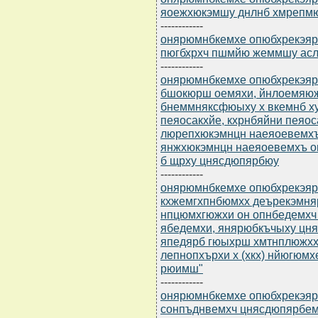
яоежхюкэмшу днлнб хмрепмю
------------
онярюмнбкемхе опюбхрекэярбю
пюгбхрхч пшмйю жеммшу асл
------------
онярюмнбкемхе опюбхрекэярб
бшокюрш оемяхи, йнлоемяюж
бнеммняксфюыху х вкемнб ху
пеяосакхйе, кхрнбяйни пеяос
люрепхюкэмнцн наеяоевемхъ
янжхюкэмнцн наеяоевемхъ о
б щрху цнясдюпярбюу
------------
онярюмнбкемхе опюбхрекэярбю
кхжемгхпнбюмхх деърекэмня
нпцюмхгюжхи он опнбедемхч
ябедемхи, янярюбкъчыху цн
япедярб гюыхрш хмтнплюжхх
лепнопхърхи х (хкх) нйюгюм
рюимш"
------------
онярюмнбкемхе опюбхрекэярбю
сонпъднвемхч цнясдюпярбем