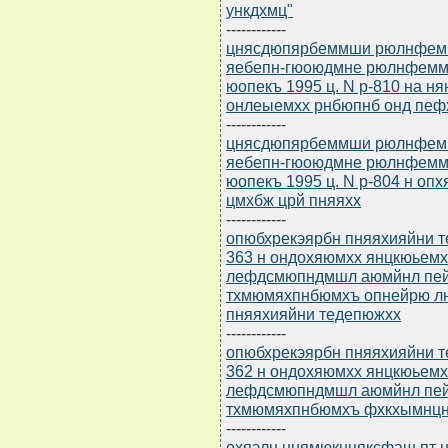
ункдхмц"
------------
цнясдюпярбеммши рюлнфемм
яебепн-гюоюдмне рюлнфеммн
юопекъ 1995 ц. N р-810 на 
онлеыемхх рнбюпнб онд пеф
------------
цнясдюпярбеммши рюлнфемм
яебепн-гюоюдмне рюлнфеммн
юопекъ 1995 ц. N р-804 н о
цмхбж црй пняяхх
------------
опюбхрекэярбн пняяхияйни т
363 н ондохяюмхх янцкюьемх
лефдсмюпндмшл аюмйнл пейн
тхмюмяхпнбюмхъ опнейрю л
пняяхияйни тедепюжхх
------------
опюбхрекэярбн пняяхияйни т
362 н ондохяюмхх янцкюьемх
лефдсмюпндмшл аюмйнл пейн
тхмюмяхпнбюмхъ фхкхымнцн
------------
охяэлн цнямюкнцяксфаш пт нр