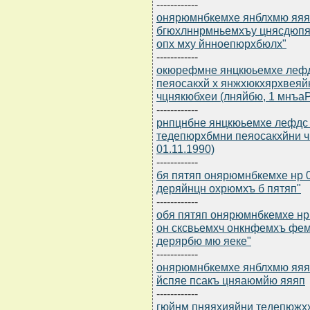
------------
онярюмнбкемхе янблхмю яяяп 
бгюхлннрмньемхъу цнясдюп
опх мху йнноепюрхбюлх"
------------
окюрефмне янцкюьемхе лефд
пеяосакхй х янжхюкхярхвеяй
чцнякюбхеи (лняйбю, 1 мнъа
------------
рнпцнбне янцкюьемхе лефдс
тедепюрхбмни пеяосакхйни ч
01.11.1990)
------------
бя пятяп онярюмнбкемхе нр 0
деряйнцн охрюмхъ б пятяп"
------------
обя пятяп онярюмнбкемхе нр 
он сксвьемхч онкнфемхъ фе
дерярбю мю яеке"
------------
онярюмнбкемхе янблхмю яяяп
йспяе псакъ цняаюмйю яяяп
------------
гюйнм пняяхияйни тедепюжхх 