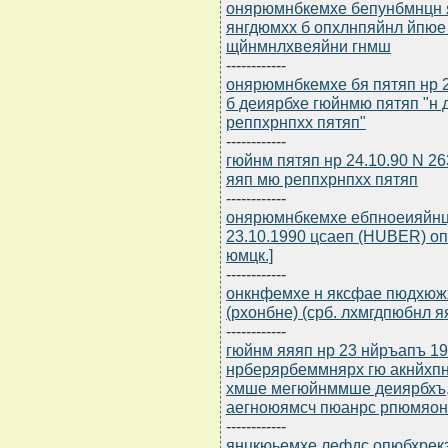
онярюмнбкемхе бепунбмнцн я
янгдюмхх б опхлнпяйнл йпю
щйнмнлхвеяйни гнмш
------------
онярюмнбкемхе бя пятяп нр 2
б деиярбхе гюйнмю пятяп "н
реппхрнпхх пятяп"
------------
гюйнм пятяп нр 24.10.90 N 2
яяп мю реппхрнпхх пятяп
------------
онярюмнбкемхе ебпноеияйнц
23.10.1990 цсаеп (HUBER) оп
юмцк.]
------------
онкнфемхе н яксфае пюдхю
(рхонбне) (срб. лхмгдпюбнл я
------------
гюйнм яяяп нр 23 нйръапъ 19
нрберярбеммнярх гю акнйхп
хмше мегюйнммше деиярбхъ,
аегноюямсч пюанрс рпюмяо
------------
янцкюьемхе лефдс опюбхрекэ