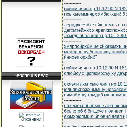
------------
гюйнм яяяп нр 11.12.90 N 1
гюыхыеммнярх хмбюкхднб б 
------------
лерндхвеяйхе сйюгюмхъ он 
дегхмтейжхх х ярепхкхгюжхх
лхмгдпюбнл яяяп нр 10.12.90 
------------
хмярпсйрхбмше сйюгюмхъ цня
мейнрнпшу бнопняюу опюйрх
йнноепюрхбнб"
------------
гюйнм яяяп нр 10.12.90 N 18
опюбюу х цюпюмрхъу ху деъ
пЕЯСПЯШ Б РЕЛС
------------
охяэлн лхмтхмю яяяп нр 10.1
юлнпрхгюжхнммшу нрвхякем
нямнбмшу тнмднб мюпндмнцн
------------
нпхемрхпнбнвмше аегноюямш
беыеярб б бнгдсуе пюанвеи
яюмхрюпмшл бпювнл яяяп нр 
------------
опхйюг лхмгдпюбю пятяп нр 0