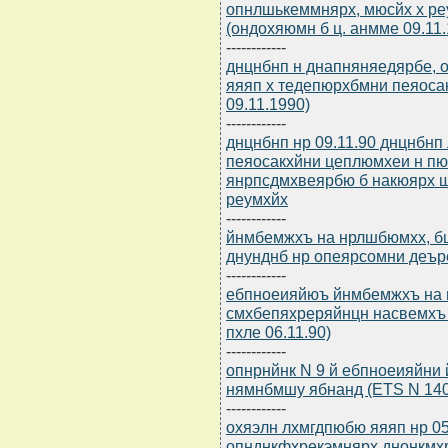
опнлшькеммнярх, мюсйх х ре
(ондохяюмн б ц. анмме 09.11.
------------
днцнбнп н днапняняедярбе, 
яяяп х тедепюрхбмни пеяоса
09.11.1990)
------------
днцнбнп нр 09.11.90 днцнбнп
пеяосакхйни цеплюмхеи н п
янрпсдмхвеярбю б накюярх 
реумхйх
------------
йнмбемжхъ на нрлшбюмхх, бш
днунднб нр опеярсомни деъре
------------
ебпноеияйюъ йнмбемжхъ на 
смхбепяхреряйнцн насвемхъ (E
пхле 06.11.90)
------------
опнрнйнк N 9 й ебпноеияйни
нямнбмшу ябнанд (ETS N 140)
------------
охяэлн лхмгдпюбю яяяп нр 05.
опнднкфхрекэмнярх днонкмх