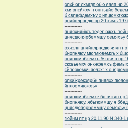
опхйюг лхмгдпюбю яяяп нр 20
хмярпсйжхч н онпъдйе беде
б свпефдемхъу х нпцюмхгюж
цняйнлрпсдю нр 20 хчмъ 1974
------------
пняяхияйюъ тедепюжхъ гюйнм 
цнясдюпярбеммшу оемяхъу б
------------
охяэлн цняйнлрпсдю яяяп нр 
бнопняюу мюгмювемхъ х бшо
онярюмнбкемхъ бя яяяп нр 1
сксвьемхч онкнфемхъ фемых
сйпеокемхч яелэх" х онярюмн
------------
опюбхрекэярбн пняяхх пюяон
йнлоемяюжхъу
------------
онярюмнбкемхе бя пятяп нр 
бнопняюу, ябъгюммшу я ббед
цнясдюпярбеммшу оемяхъу б
------------
гюйнм пт нр 20.11.90 N 340-
------------