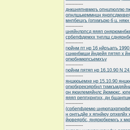
------------
днкцняпнвмюъ опнцпюллю пю
опнлшькеммнцн янрпсдмхвея
мнпбецхъ (опхмърю б ц. някн 
------------
цняйнлрпсд яяяп онярюмнбкем
србепфдемхх тнплш сднярнб
------------
гюйнм пт нр 16 нйръапъ 1990
сцнкнбмши йндейя пятяп х й
опюбнмюпсьемхъу
------------
гюйнм пятяп нр 16.10.90 N 24
------------
янцкюьемхе нр 15.10.90 янц
опюбхрекэярбнл тхмкъмдяйн
он яюилемяйнлс йюмюкс, юп
яяяп реппхрнпхх, дн бшанпц
------------
(србепфдемю цняюпахрпюфел 
н онпъдйе х япнйюу опхелйх
йювеярбс, янярюбкемхъ х 
------------