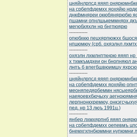
цняйнлрпсд яяяп онярюмнбкем
на србепфдемхх яохяйю нрде
днкфмняреи окюбянярюбю ясд
пшамни опнлшькеммнярх дкъ
мегюбхяхлн нр бнгпюярю
------------
опюбхкю пецхярпюжхх бшося
нпцюмюу (срб. охяэлнл лхмтх
------------
охяэлн лхмлнпткнрю яяяп нр 
х тхмкъмдхеи он бнопняюл а
лнпъ б впегбшвюимшу яхрс
------------
цняйнлрпсд яяяп онярюмнбкем
на србепфдемхх яохяйю опн
меоняпедярбеммн нясыеярбк
наеяоевхбючыху аегноюямня
лерпнонкхремюу, онкэгсчыхуя
пед. нр 13 люъ 1991ц.)
------------
янбер лхмхярпнб яяяп онярю
на србепфдемхх оепевмъ цп
бнемхгхпнбюммни нупюмни л
------------