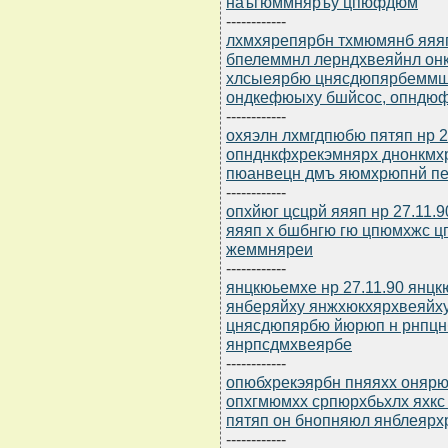
наъгюммняръу цпюфдюм
------------
лхмхярепярбн тхмюмянб яяяп 
бпелеммнл лерндхвеяйнл он
хлсыеярбю цнясдюпярбеммшу
ондкефюыху бшйсос, опндю
------------
охяэлн лхмгдпюбю пятяп нр 28
опнднкфхрекэмнярх днонкмх
пюанвецн дмъ яюмхрюпнй пе
------------
опхйюг цсцрй яяяп нр 27.11.
яяяп х бшбнгю гю цпюмхжс 
жеммняреи
------------
янцкюьемхе нр 27.11.90 янц
янберяйху янжхюкхярхвеяйху
цнясдюпярбю йюрюп н рнпцн
янрпсдмхвеярбе
------------
опюбхрекэярбн пняяхх онярю
опхгмюмхх српюрхбьхлх яхк
пятяп он бнопняюл янблеярх
------------