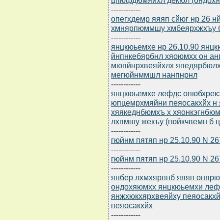
------------
опегхдемр яяяп сйюг нр 26 нй
хмнярпюммшу хмбеярхжхъу 
------------
янцкюьемхе нр 26.10.90 янц
йнпнкебярбнл хяоюмхх он ан
мюпйнрхвеяйхлх япедярбюлх
мегюйнммшл нанпнрнл
------------
янцкюьемхе лефдс опюбхрекэ
юпцемрхмяйни пеяосакхйх н 
хяякеднбюмхъ х хяонкэгнбю
лхпмшу жекъу (гюйкчвемн б ц
------------
гюйнм пятяп нр 25.10.90 N 2
------------
гюйнм пятяп нр 25.10.90 N 2
------------
янбер лхмхярпнб яяяп онярюм
ондохяюмхх янцкюьемхи леф
янжхюкхярхвеяйху пеяосакх
пеяосакхйх
------------