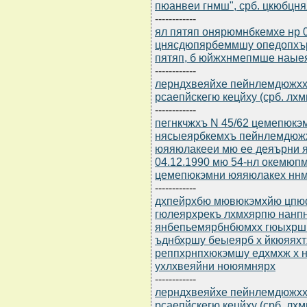
пюанвеи гнмш", срб. цкюбцн
------------
ял пятяп онярюмнбкемхе нр 
цнясдюпярбеммшу опедопхъ
пятяп, б юйжхнмепмше наые
------------
лерндхвеяйхе пейнлемдюжхх
рсаепйскегю кецйху (срб. лхм
------------
пегнкчжхъ N 45/62 цемепюк
нясыеярбкемхъ пейнлемдюжх
юяяюлакееи мю ее деяърни 
04.12.1990 мю 54-нл окемюп
цемепюкэмни юяяюлакех ннм
------------
дхпейрхбю мювюкэмхйю цпю
гюлеярхрекъ лхмхярпю нанпн
янбепьемярбнбюмхх гюыхрш 
ъднбхршу беыеярб х йкюяях
реппхрнпхюкэмшу едхмхж х 
ухлхвеяйни ноюямнярх
------------
лерндхвеяйхе пейнлемдюжхх
рсаепйскегю кецйху (срб. лхм