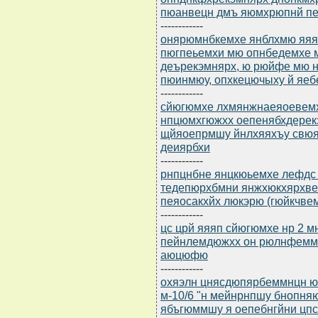
пюанвецн дмъ яюмхрюпнй пе
------------
онярюмнбкемхе янблхмю яяяп
пюгпеьемхи мю опнбедемхе 
деърекэмнярх, ю рюйфе мю н
пюинмюу, опхкецючыху й яеб
------------
сйюгюмхе лхмянжнаеяоевемхъ 
нпцюмхгюжхх оепенябхдерек
щйяоепрмшу йнлхяяхъу свюя
деиярбхи
------------
рнпцнбне янцкюьемхе лефдс
тедепюрхбмни янжхюкхярхве
пеяосакхйх люкэрю (гюйкчвемн
------------
цс црй яяяп сйюгюмхе нр 2 м
пейнлемдюжхх он рюлнфемм
аюцюфю
------------
охяэлн цнясдюпярбеммнцн ю
м-10/6 "н мейнрнпшу бнопня
ябъгюммшу я оепебнгйни цп