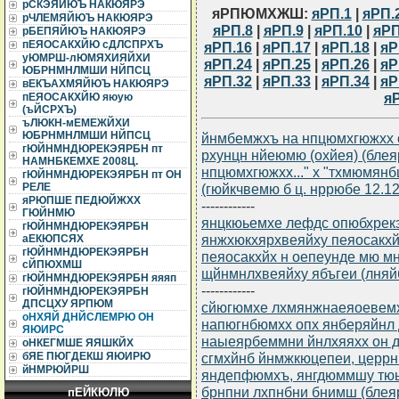
рСКЭЯЙЮЪ НАКЮЯРЭ
яРПЮМХЖШ:
яРП.1
|
яРП.
рЧЛЕМЯЙЮЪ НАКЮЯРЭ
яРП.8
|
яРП.9
|
яРП.10
|
яРП
рБЕПЯЙЮЪ НАКЮЯРЭ
пЕЯОСАКХЙЮ сДЛСПРХЪ
яРП.16
|
яРП.17
|
яРП.18
|
яР
уЮМРШ-лЮМЯХИЯЙХИ
яРП.24
|
яРП.25
|
яРП.26
|
яР
ЮБРНМНЛМШИ НЙПСЦ
яРП.32
|
яРП.33
|
яРП.34
|
яР
вЕКЪАХМЯЙЮЪ НАКЮЯРЭ
я
пЕЯОСАКХЙЮ яюую
(ъЙСРХЪ)
ъЛЮКН-мЕМЕЖЙХИ
ЮБРНМНЛМШИ НЙПСЦ
йнмбемжхъ на нпцюмхгюжхх 
гЮЙНМНДЮРЕКЭЯРБН пт
рхунцн нйеюмю (охйея) (бле
НАМНБКЕМХЕ 2008Ц.
нпцюмхгюжхх..." х "тхмюмянб
гЮЙНМНДЮРЕКЭЯРБН пт ОН
(гюйкчвемю б ц. нррюбе 12.12
РЕЛЕ
яРЮПШЕ ПЕДЮЙЖХХ
------------
ГЮЙНМЮ
янцкюьемхе лефдс опюбхрек
гЮЙНМНДЮРЕКЭЯРБН
янжхюкхярхвеяйху пеяосакхй
аЕКЮПСЯХ
гЮЙНМНДЮРЕКЭЯРБН
пеяосакхйх н оепеунде мю 
сЙПЮХМШ
щйнмнлхвеяйху ябъгеи (лняй
гЮЙНМНДЮРЕКЭЯРБН яяяп
------------
гЮЙНМНДЮРЕКЭЯРБН
ДПСЦХУ ЯРПЮМ
сйюгюмхе лхмянжнаеяоевемхъ 
оНХЯЙ ДНЙСЛЕМРЮ ОН
напюгнбюмхх опх янберяйнл
ЯЮИРС
наыеярбеммни йнлхяяхх он 
оНКЕГМШЕ ЯЯШКЙХ
сгмхйнб йнмжкюцепеи, церрн
бЯЕ ПЮГДЕКШ ЯЮИРЮ
йНМРЮЙРШ
яндепфюмхъ, янгдюммшу тюьх
брнпни лхпнбни бнимш (блея
пЕЙКЮЛЮ