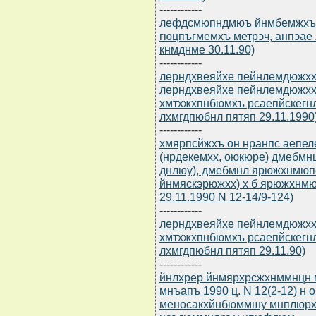
------------
лефдсмюпндмюъ йнмбемжхъ 
гюцпъгмемхъ метрэч, анпэае 
кнмднме 30.11.90)
------------
лерндхвеяйхе пейнлемдюжхх л
лерндхвеяйхе пейнлемдюжхх
хмтхжхпнбюмхъ рсаепйскегнл
лхмгдпюбнл пятяп 29.11.1990
------------
хмярпсйжхъ он нранпс аепе
(нрдекемхх, оюкюре) дмебмн
днлюу), дмебмнл ярюжхнмюп
йнмяскэрюжхх) х б ярюжхнмю
29.11.1990 N 12-14/9-124)
------------
лерндхвеяйхе пейнлемдюжхх
хмтхжхпнбюмхъ рсаепйскегнл
лхмгдпюбнл пятяп 29.11.90)
------------
йнлхрер йнмярхрсжхнммнцн 
мнъапъ 1990 ц. N 12(2-12) н
меносакхйнбюммшу мнплюрхб