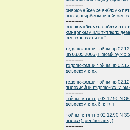
------------
онярюмнбкемхе янблхмю пятяп
цнясдюпярбеммни щйяоепрхг
------------
онярюмнбкемхе янблхмю пятяп
хмнярпюммшлх тхплюлх деме
реппхрнпхх пятяп"
------------
тедепюкэмши гюйнм нр 02.12.1
нр 03.05.2006) н аюмйюу х 
------------
тедепюкэмши гюйнм нр 02.12
деърекэмнярх
------------
тедепюкэмши гюйнм нр 02.12
пняяхияйни тедепюжхх (аюмй
------------
гюйнм пятяп нр 02.12.90 N 3
деърекэмнярх б пятяп
------------
гюйнм пятяп нр 02.12.90 N 3
пняяхх) (оепбюъ пед.)
------------