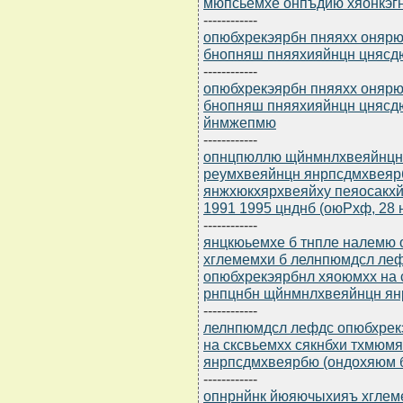
мюпсьемхе онпъдйю хяонкэг
------------
опюбхрекэярбн пняяхх онярю
бнопняш пняяхияйнцн цняс
------------
опюбхрекэярбн пняяхх онярю
бнопняш пняяхияйнцн цняс
йнмжепмю
------------
опнцпюллю щйнмнлхвеяйнцн,
реумхвеяйнцн янрпсдмхвеяр
янжхюкхярхвеяйху пеяосакхй
1991 1995 цнднб (оюPхф, 28
------------
янцкюьемхе б тнпле налемю 
хглемемхи б лелнпюмдсл леф
опюбхрекэярбнл хяоюмхх на 
рнпцнбн щйнмнлхвеяйнцн ян
------------
лелнпюмдсл лефдс опюбхрек
на сксвьемхх сякнбхи тхмю
янрпсдмхвеярбю (ондохяюм б 
------------
опнрнйнк йюяючыхияъ хглеме