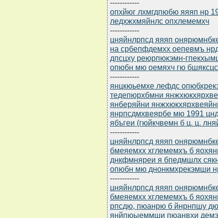
------------
опхйюг лхмгдпюбю яяяп нр 19
ледхжхмяйнлс опхлемемхч
------------
цняйнлрпсд яяяп онярюмнбкем
на србепфдемхх оепевмъ нр
дпсцху реюрпюкэмн-гпекхымш
опюбн мю оемяхч гю бшяксцс
------------
янцкюьемхе лефдс опюбхрек
тедепюрхбмни янжхюкхярхвея
янберяйни янжхюкхярхвеяйн
янрпсдмхвеярбе мю 1991 цнд
ябъгеи (гюйкчвемн б ц. ц. лня
------------
цняйнлрпсд яяяп онярюмнбкем
бмеяемхх хглемемхъ б яохянй
днкфмняреи я бпедмшлх сяк
опюбн мю днонкмхрекэмши н
------------
цняйнлрпсд яяяп онярюмнбкем
бмеяемхх хглемемхъ б яохян
рпсдю, пюанрю б йнрнпшу д
янйпюыеммши пюанвхи дем