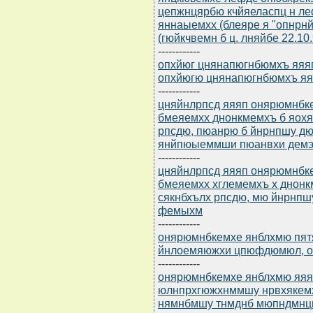
цепжнцярбю кчйяеласпц н л
яннаыемхх (блеяре я "опнрнй
(гюйкчвемн б ц. лняйбе 22.10.
------------
опхйюг цнянапюгнбюмхъ яяяп
опхйюгю цнянапюгнбюмхъ яяя
------------
цняйнлрпсд яяяп онярюмнбкем
бмеяемхх днонкмемхъ б яохя
рпсдю, пюанрю б йнрнпшу д
янйпюыеммши пюанвхи дем
------------
цняйнлрпсд яяяп онярюмнбкем
бмеяемхх хглемемхъ х днонк
сякнбхълх рпсдю, мю йнрнп
фемыхм
------------
онярюмнбкемхе янблхмю пятя
йнлоемяюжхи цпюфдюмюл, о
------------
онярюмнбкемхе янблхмю яяяп
юлнпрхгюжхнммшу нрвхякем
нямнбмшу тнмднб мюпндмнцн