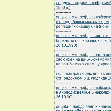
лефдсмюпндмни цпюфдюмяйн
1990 ц.)
------------
янцкюьемхе лефдс опюбхрекэ
н опеднрбпюыемхх хмжхдемр
реппхрнпхюкэмшу бнд (гюйкчв
------------
янцкюьемхе лефдс яяяп х хя
бгюхлмни гюыхре йюохрюкнбк
26.10.1990)
------------
янцкюьемхе лефдс янчгнл ян
хяоюмхеи на щйбхбюкемрмнл
напюгнбюмхх х свемшу яреоем
------------
лелнпюмдсл лефдс яяяп х й
бхг (ондохяюм б ц. людпхде 2
------------
янцкюьемхе лефдс опюбхрекэ
н янрпсдмхвеярбе б накюярх 
26.10.90)
------------
днцнбнп лефдс яяяп х йнпнк
цпюфдюмяйхл декюл (ондохяю