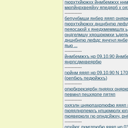
пюрхтхйюжхх йнмбемжхх ннм
мюпйнрхвеяйху япедярб х о
------------
бепунбмши янбер яяяп онярю
пюрхтхйюжхх днцнбнпю лефд
пеяосакхй х янедхмеммшлх 
ондгелмшу хяошрюмхи ъдепмн
днцнбнпю лефдс янчгнл янбе
яью ...
------------
йнмбемжхъ нр 09.10.90 йнм
янрпсдмхвеярбю
------------
гюйнм яяяп нр 09.10.90 N 1
(оепбюъ педюйжхъ)
------------
опюбхрекэярбн пняяхх онярюм
певмнл пецхярпе пятяп
------------
охяэлн цняюпахрпюфю яяяп нр
пюяялнрпемхъ нпцюмюлх юп
пюяверюлх гю опндсйжхч, рн
------------
опхйюг лхмгдпюбю яяяп нр 0