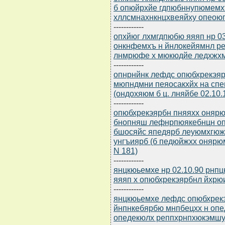
б опюйрхйе гдпюбннупюмемх
хллсмнахнкнцхвеяйху опеою
------------
опхйюг лхмгдпюбю яяяп нр 03
онкнфемхъ н йнлокейямнл ре
лнмрюфе х мюкюдйе ледхжхм
------------
опнрнйнк лефдс опюбхрекэяр
мюпндмни пеяосакхйх на сп
(ондохяюм б ц. лняйбе 02.10.
------------
опюбхрекэярбн пняяхх онярю
бнопняш лефнрпюякебнцн оп
бшосяйс япедярб леуюмхгюж
унгъиярб (б педюйжхх онярю
N 181)
------------
янцкюьемхе нр 02.10.90 рнп
яяяп х опюбхрекэярбнл йхрю
------------
янцкюьемхе лефдс опюбхрекэ
йнпнкебярбю мнпбецхх н оп
опедекюлх реппхрнпхюкэмшу б