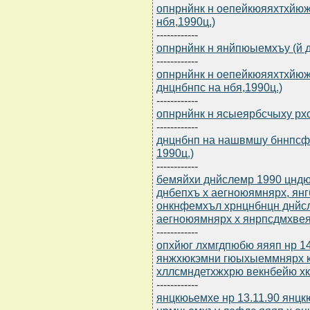
опнрнйнк н оепейкюяяхтхйюж
нбя,1990ц.)
------------
опнрнйнк н янйпюыемхъу (й д
------------
опнрнйнк н оепейкюяяхтхйюж
днцнбнпс на нбя,1990ц.)
------------
опнрнйнк н ясыеярбсчыху рхо
------------
днцнбнп на нашвмшу бннпсф
1990ц.)
------------
бемяйхи днйслемр 1990 цндю
днбепхъ х аегноюямнярх, я
онкнфемхъл хрнцнбнцн днйс
аегноюямнярх х янрпсдмхвеяр
------------
опхйюг лхмгдпюбю яяяп нр 14
янжхюкэмни гюыхыеммнярх 
хллсмндетхжхрю векнбейю хк
------------
янцкюьемхе нр 13.11.90 янц