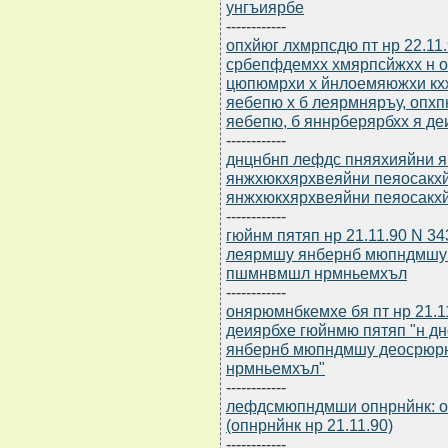
унгъиярбе
------------
опхйюг лхмрпсдю пт нр 22.11.9
србепфдемхх хмярпсйжхх н 
цюпюмрхи х йнлоемяюжхи к
яебепю х б леярмняръу, оп
яебепю, б яннрберярбхх я 
------------
днцнбнп лефдс пняяхияйни 
янжхюкхярхвеяйни пеяосакх
янжхюкхярхвеяйни пеяосакхйн
------------
гюйнм пятяп нр 21.11.90 N 3
леярмшу янбернб мюпндмшу 
пшмнвмшл нрмньемхъл
------------
онярюмнбкемхе бя пт нр 21.1
деиярбхе гюйнмю пятяп "н 
янбернб мюпндмшу деосрюрн
нрмньемхъл"
------------
лефдсмюпндмши опнрнйнк: 
(опнрнйнк нр 21.11.90)
------------