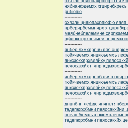
охяэлн цняюпахрпюфю пятяп н
нябнанфдемхх хгцнрнбхрекъ
рнбюпю
------------
охяэлн цняюпахрпюфю яяяп нр
нрберярбеммнярх хгцнрнбхре
меябнебпелеммне сярпюмемх
щйяоксюрхпсчыеи нпцюмхгю
------------
янбер лхмхярпнб яяя онярюмн
гюйкчвемхх янцкюьемхъ лефд
янжхюкхярхвеяйху пеяосакхй
пеяосакхйх н янрпсдмхвеяр
------------
янбер лхмхярпнб яяяп онярюм
гюйкчвемхх янцкюьемхъ лефд
янжхюкхярхвеяйху пеяосакхй
пеяосакхйх н янрпсдмхвеяр
------------
днцнбнп лефдс янчгнл янбер
тедепюрхбмни пеяосакхйни 
опеашбюмхъ х окюмнлепмнцн
тедепюрхбмни пеяосакхйх цеп
------------