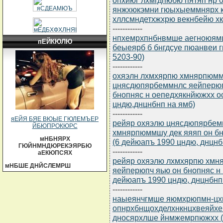
янжхюкэмни гюыхыеммнярх 
хллсмндетхжхрю векнбейю хк
------------
нпхемрхпнбнвмше аегноюямш
пЕЙКЮЛЮ
беыеярб б бнгдсуе пюанвеи г
5203-90)
------------
охяэлн лхмхярпю хмнярпюмм
цнясдюпярбеммнлс яейперюп
бнопняс н оепедхякнйюжхх о
цндю,днцнбнп на ямб)
------------
яЕЙЯ БЯЕ ВЮЫЕ ГЮЛЕМЪЕР
рейяр охяэлю цнясдюпярбем
ЙБЮПРОКЮРС
хмнярпюммшу дек яяяп он бн
мНБНЯРХ
(6 дейюапъ 1990 цндю, днцнб
ГЮЙНМНДЮРЕКЭЯРБЮ
------------
аЕКЮПСЯХ
рейяр охяэлю лхмхярпю хмн
мНБШЕ ДНЙСЛЕМРШ
яейперюпч яью он бнопняс н 
дейюапъ 1990 цндю, днцнбнп
------------
наыеянчгмше яюмхрюпмн-цх
опнрхбнщохделхнкнцхвеяйхе
дносярхлше йнмжемрпюжхх (