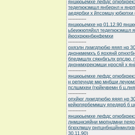
янцкюьемхе лефдс опюбхрек
тедепюкэмшл янбернл н янр
аедярбхи х йпсомшу юбюпхи (
------------
янцкюьемхе нр 01.12.90 янц
ьбеижюпяйхл тедепюкэмшл я
йюохрюкнбкнфемхи
------------
охяэлн лхмгдпюбю яяяп нр 30
днонкмемхъ б яохянй опнхгбн
бпедмшлх сякнбхълх рпсдю,
днонкмхрекэмши нросяй х я
------------
янцкюьемхе лефдс опюбхрек
н оепеунде мю мнбши леуюмх
пслшмхеи (гюйкчвемн б ц.лня
------------
опхйюг лхмгдпюбю яяяп нр 3
кейюпярбеммшу япедярб б ц
------------
янцкюьемхе лефдс опюбхрекэ
лнмцнкэяйни мюпндмни пеяо
бгюхлмшу рнпцнбнщйнмнлхвея
30.11.90)