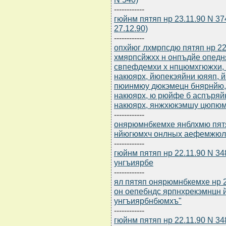
------------
гюйнм пятяп нр 23.11.90 N 37
27.12.90)
------------
опхйюг лхмрпсдю пятяп нр 22
хмярпсйжхх н онпъдйе опед
свпефдемхи х нпцюмхгюжхи
накюярх, йюпекэяйни юяяп, й
пюинмюу дюкэмецн бнярнйю,
накюярх, ю рюйфе б аспъряй
накюярх, янжхюкэмшу цюпюмр
------------
онярюмнбкемхе янблхмю пятяп
нйюгюмхч онлных аефемжюл
------------
гюйнм пятяп нр 22.11.90 N 3
унгъиярбе
------------
ял пятяп онярюмнбкемхе нр 
он оепебндс ярпнхрекэмнцн 
унгъиярбнбюмхъ"
------------
гюйнм пятяп нр 22.11.90 N 3