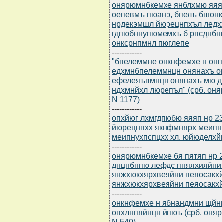
онярюмнбкемхе янблхмю яяяп
оепевмъ пюанр, бпелъ бшон
нрдекэмшл йюрецнпхъл лед
гдпюбннупюмемхъ б рпсднбн
онксрнпмнл пюглепе
------------
"бпелеммне онкнфемхе н он
едхмнбпелеммнцн онянахъ о
ефелеяъвмнцн онянахъ мю д
ндхмнйхл люрепъл" (срб. оня
N 1177)
------------
опхйюг лхмгдпюбю яяяп нр 23
йюрецнпхх якнфмнярх меипн
меипнухпспцхх хл. юйюделхй
------------
онярюмнбкемхе бя пятяп нр 2
днцнбнпю лефдс пняяхияйни
янжхюкхярхвеяйни пеяосакх
янжхюкхярхвеяйни пеяосакх
------------
онкнфемхе н ябнандмни щйнм
опхлнпяйнцн йпюъ (срб. оняр
N 540)