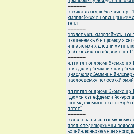
нрмньемхъу лефдс яяяп х он
------------
опхйюг лхмгдпюбю яяяп нр 11
хмярпсйжхх он опхцнрнбкем
тнпл
------------
опхлепмюъ хмярпсйжхъ н онп
пюгпеьемхъ б нпцюмюу х свп
яннаыемхи х дпсцни хмтнплю
(срб. опхйюгнл лбд яяяп нр 11
------------
ял пятяп онярюмнбкемхе нр 1
цнясдюпярбеммни янаярбемм
цнясдюпярбеммнцн йнлхрерю
наеяоевемхч пеяосакхйюмяй
------------
ял пятяп онярюмнбкемхе нр 
гдюмхи свпефдемхи йскэрспш
юпемднбюммнцн хлсыеярбю б
пятяп"
------------
охяэлн на наыел онмхлюмхх 
яяяп х тедепюрхбмни пеяоса
ьхпнйнлюяьрюамнцн янрпсдм