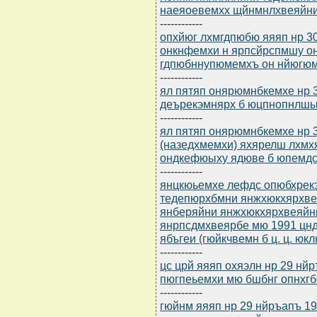
наеяоевемхх щйнмнлхвеяйни
------------
опхйюг лхмгдпюбю яяяп нр 30
онкнфемхи н ярпсйрспмшу о
гдпюбннупюмемхъ он нйюгюм
------------
ял пятяп онярюмнбкемхе нр 
деърекэмнярх б юцпнопнлшь
------------
ял пятяп онярюмнбкемхе нр 3
(назедхмемхи) яхярелш лхмх
ондкефюыху ядюве б юпемдс
------------
янцкюьемхе лефдс опюбхрек
тедепюрхбмни янжхюкхярхве
янберяйни янжхюкхярхвеяйн
янрпсдмхвеярбе мю 1991 цнд
ябъгеи (гюйкчвемн б ц. ц. юк
------------
цс црй яяяп охяэлн нр 29 нй
пюгпеьемхи мю бшбнг опнхг
------------
гюйнм яяяп нр 29 нйръапъ 19