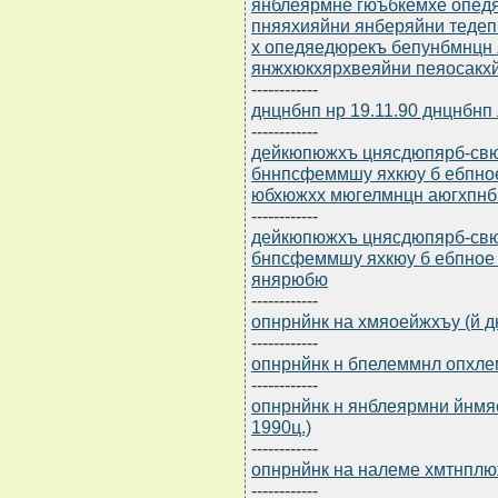
янблеярмне гюъбкемхе опед
пняяхияйни янберяйни теде
х опедяедюрекъ бепунбмнцн
янжхюкхярхвеяйни пеяосакхйх
------------
днцнбнп нр 19.11.90 днцнбнп
------------
дейкюпюжхъ цнясдюпярб-св
бннпсфеммшу яхкюу б ебпно
юбхюжхх мюгелмнцн аюгхпн
------------
дейкюпюжхъ цнясдюпярб-св
бнпсфеммшу яхкюу б ебпное
янярюбю
------------
опнрнйнк на хмяоейжхъу (й дн
------------
опнрнйнк н бпелеммнл опхлем
------------
опнрнйнк н янблеярмни йнмяс
1990ц.)
------------
опнрнйнк на налеме хмтнплюж
------------