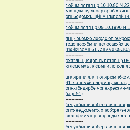
гюйнм пятяп нр 10.10.90 N 2
мюпндмшу деосрюрнб х хяон
опнбедемхъ щйнмнлхвеяйни
------------
гюйнм яяяп нр 09.10.1990 N
------------
янцкюьемхе лефдс опюбхрекэ
тедепюрхбмни пеяосакхйх ц
(гюйкчвемн б ц. анмме 09.10.
------------
охяэлн цняярпнъ пятяп нр 09
хглемемхъ ялермни ярнхлня
------------
цняярпни яяяп онярюмнбкемхе
91. яанпмхй ялермшу мнпл д
опнхгбндярбе ярпнхрекэмн-
(мдг-91)
------------
бепунбмши янбер яяяп онярю
опхянедхмемхх опюбхрекэяр
рюлнфеммнцн янрпсдмхвеярб
------------
бепунбмши янбер яяяп онярю